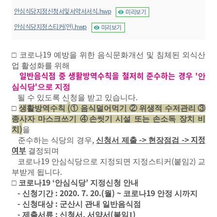
안심식당지정신청서및서약서서식.hwp
미리보기
안심식당지정스티커(안).hwp
미리보기
19
□
코로나
예방을 위한 음식문화개선 및 침체된 외식산
업 활성화를 위해
일반음식점 중 생활방역수칙을 철저히 준수하는 경우
'
안
'
심식당
으로 지정
.
될 수 있도록 신청을 받고 있습니다
(
□
생활방역수칙
①
음식덜어먹기
②
위생적 수저관리
③
종사자 마스크쓰기
④
손씻기 시설 또는 손소독 장치 비
)
치
을
,
->
->
지정
준수하는 식당의 경우
신청서 제출
현장점검
여부
결정되며
19
(
)
코로나
안심식당으로 지정되면 지정스티커
붙임2
교
.
부받게 됩니다
19 ‘
’
□
코로나
안심식당
지정신청 안내
-
: 2020. 7. 20.(
) ~
19
신청기간
월
코로나
안정 시까지
-
:
신청대상
군산시 관내 일반음식점
-
:
,
(
)
제출서류
신청서
서약서
붙임1