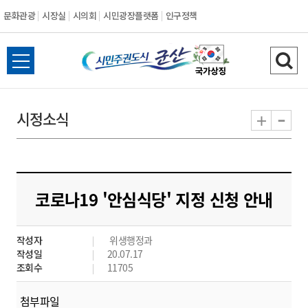
문화관광
시장실
시의회
시민광장플랫폼
인구정책
시
전
검
민
체
색
메
하
-
+
시정소식
주
뉴
기
열
권
기
도
코로나19 '안심식당' 지정 신청 안내
시
작성자
위생행정과
군
작성일
20.07.17
조회수
11705
산
첨부파일