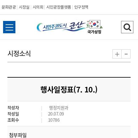
문화관광
시장실
시의회
시민광장플랫폼
인구정책
시
전
검
민
체
색
메
하
-
+
시정소식
주
뉴
기
열
권
기
도
행사일정표(7. 10.)
시
작성자
행정지원과
군
작성일
20.07.09
조회수
10786
산
첨부파일