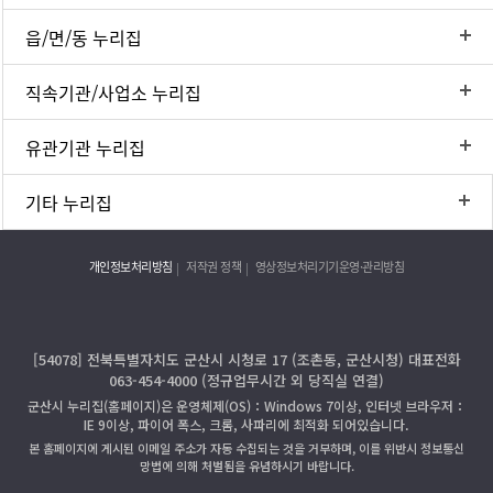
읍/면/동 누리집
직속기관/사업소 누리집
유관기관 누리집
기타 누리집
개인정보처리방침
저작권 정책
영상정보처리기기운영·관리방침
[54078] 전북특별자치도 군산시 시청로 17 (조촌동, 군산시청) 대표전화
063-454-4000 (정규업무시간 외 당직실 연결)
군산시 누리집(홈페이지)은 운영체제(OS)：Windows 7이상, 인터넷 브라우저：
IE 9이상, 파이어 폭스, 크롬, 사파리에 최적화 되어있습니다.
본 홈페이지에 게시된 이메일 주소가 자동 수집되는 것을 거부하며, 이를 위반시 정보통신
망법에 의해 처벌됨을 유념하시기 바랍니다.