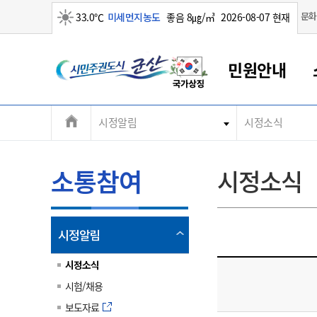
맑음
문화
33.0℃
미세먼지농도
좋음 8㎍/㎥
2026-08-07 현재
시
민원안내
민
전
시정알림
시정소식
군산새만금
민원안내
소통참여
생활복지
경제산업
정보공개
군산소개
전북소개
주
군산에서 시작되는 새만금
전북특별자치도 소개
군산사랑상품권
민원창구안내
정보공개제도
복지/보건
시정알림
군산시 비전
체
권
민원이용안내
시정소식
인구정책
상품권 안내
제도안내
전북특별자치도란?
메
소통참여
시정소식
민원수수료
시험/채용
통합돌봄
상품권 공지사항
비공개대상정보
전북특별자치도 용어 Q&A
뉴
도
종합민원창구
보도자료
주민복지
상품권 Q&A
불복구제절차
자료실
시
아름다운 배려창구
행사안내
아동/청소년
상품권 이용규약
수수료
열
시정알림
홍보영상 게시판
토지정보민원창구
행사일정표
여성/가족
판매대행점 조회
정보공개서식
림
군
대표전화
대표전화
대표전화
대표전화
대표전화
대표전화
대표전화
대표전화
063-454-4000
063-454-4000
063-454-4000
063-454-4000
063-454-4000
063-454-4000
063-454-4000
063-454-4000
시정소식
무인민원발급기
교육안내
노인복지
지류상품권 재고조회
시험/채용
산
보건소식
장애인복지
부서 및 담당자 연락처
부서 및 담당자 연락처
부서 및 담당자 연락처
부서 및 담당자 연락처
부서 및 담당자 연락처
부서 및 담당자 연락처
부서 및 담당자 연락처
부서 및 담당자 연락처
보도자료
고시공고
사회서비스(바우처)