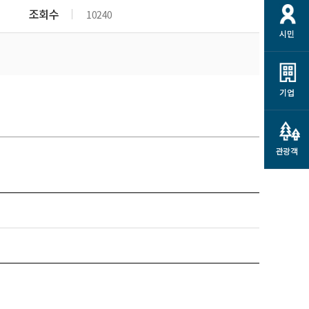
개
재정정보 공개
공공저작물
션
조회수
10240
시민
통계정보
행정규제개혁
소상공인 지원
민방위/재난안전
시스템
행정규제개혁안내
고유가 피해지원금
민방위
규제신문고
군산사랑배달 배달의명수
기업
재난안전
규제입증요청
카드수수료 지원
풍수해보험
사
규제정보포털
소상공인지원
재해예방
관광객
관련기관 안내
군산시착한가격업소
시민대상보험
통계
영조물 배상보험
인 현황
군산시민 안전보험
군산시민 자전거보험
군산 상품
농업인안전보험 농가부담
 가이드북
금 지원사업