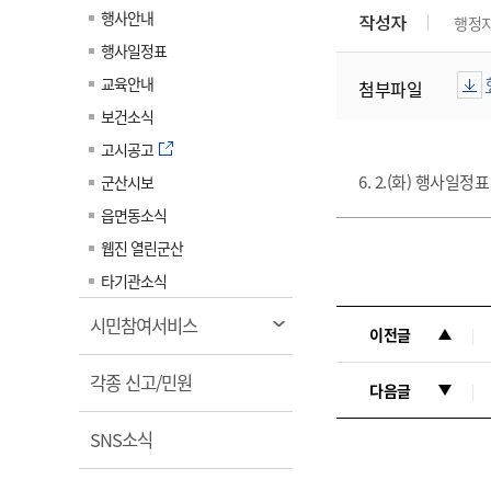
계약정보공개
행사안내
작성자
행정
전화번호안내
전화번호안내
전화번호안내
전화번호안내
전화번호안내
전화번호안내
전화번호안내
전화번호안내
군산시보
장사정보
행사일정표
입찰/계약정보
읍면동소식
주민복지 안내서
주요시책
수산업
찾아오시는길
찾아오시는길
찾아오시는길
찾아오시는길
찾아오시는길
찾아오시는길
찾아오시는길
찾아오시는길
교육안내
첨부파일
용역과제
민원편의제도
웹진 열린군산
시정계획
어업현황
보건소식
타기관소식
민원 1회방문 처리제
주요업무
수산물 안전정보
고시공고
어디서나 민원처리제
시정백서
6. 2.(화) 행사일정
군산시보
군산수산물 소비촉진행사
상품권 구매 사용 및 관리
사전심사 청구제도
읍면동소식
군산 특화 수산물
민원인 후견인제
웹진 열린군산
복합민원 상담예약제
타기관소식
폐업신고 원스톱서비스
열
시민참여서비스
이전글
납세자 보호관제도
림
열
『안심상속』 원스톱 서비
각종 신고/민원
다음글
스
림
열
SNS소식
림