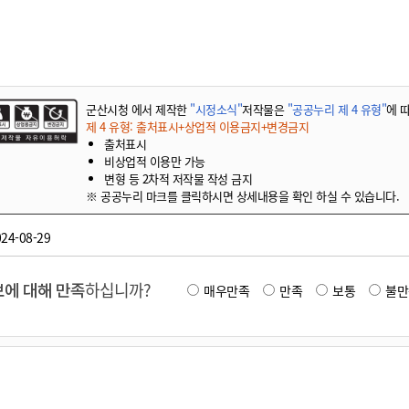
기부자 예우제
기부자 명예의 전당
기금사업
군산시 답례품
군산시청 에서 제작한
"시정소식"
저작물은
"공공누리 제 4 유형"
에 
고향사랑기부제 소식
제 4 유형: 출처표시+상업적 이용금지+변경금지
출처표시
비상업적 이용만 가능
변형 등 2차적 저작물 작성 금지
※ 공공누리 마크를 클릭하시면 상세내용을 확인 하실 수 있습니다.
24-08-29
에 대해 만족
하십니까?
매우만족
만족
보통
불만