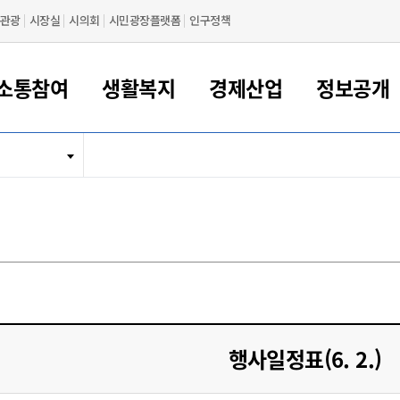
관광
시장실
시의회
시민광장플랫폼
인구정책
소통참여
생활복지
경제산업
정보공개
새만금 해양거점도시 군산
정보공개 목록/청구
시민참여서비스
여권 민원
기업지원
교육
군산시 소개
군산시 관할권 주요논리
각종 신고/민원
사전정보공표
일자리/창업
차량 민원
상하수도
시청안내
새만금 관할구역 결
주민등록/인감/가
교통안내
기업목록
인사운영
SNS소식
여권발급안내
시민광장플랫폼
교육지원
투자기업 인센티브
정보공개 목록/청구
군산 현황
차량등록사업소 안내
하수도 계획
군산시 명장
사전정보공표
청사종합안내
주민등록/인감/가
시내버스
일반기업 목록
2022년도 통계
조직도
여권 서식
시장에게 바란다
평생교육
기업지원정책
군산의 역사
차량 신규/이전 등록
상수도시설
구인구직
수시공표
전화번호안내
각종서식
택시
사회적경제기업
2023년도 통계
업무
나의민원
학자금대출이자지원
경제 공지/서식
수상현황
저당권 설정/말소 등록
수질검사
청년뜰(청년센터/창업센터)
부서별 팩스번호
시외버스/고속버스
공장 검색
2024년도 통계
부서소
나도한마디
우리아이 꿈탐험 지원사업
기업애로해소SOS
자연지리특성
등록원부 열람/발급
상수도/하수도 요금
시청 오시는 길
철도/항공
2025년도 통계
부서별 
군산시사회적경제지원센터
칭찬합시다
시민정보화교육
강소연구개발특구
행정구역/행정지도
자동차 등록 서식
요금조회납부시스템
여객선
설문조사
부모학교예약시스템
자매결연/국제협력 도시
자동차 과태료 조회 및 납부
공공하수처리시설
교통 관련사이트
일자리 지원사업
행사일정표(6. 2.)
자원봉사참여
군산어린이시청
군산의 상징
자동차 정기(종합)검사 기
주정차단속 문자알
일자리지원센터
간조회 및 검사예약
스
전자민원창
적극행정
디지털배움터