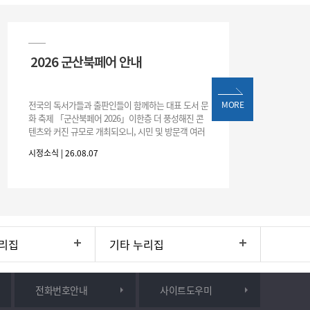
2026 군산북페어 안내
전국의 독서가들과 출판인들이 함께하는 대표 도서 문
MORE
화 축제 「군산북페어 2026」이한층 더 풍성해진 콘
텐츠와 커진 규모로 개최되오니, 시민 및 방문객 여러
분의 많은 관심과 참여 바랍니다.□ 행사 개요행사 기
시정소식 | 26.08.07
간: 2026. 8. 28.
리집
기타 누리집
전화번호안내
사이트도우미