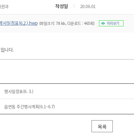
위원회 현황
공공데이터 개방
업무추진비공
군산시 무상교통
작성일
지원과
20.06.01
공부의 명수
정부24
위원회 명단공개
공공데이터 개방
예산/재정
법률정보
국민신문고
건설
부동산
에너지
행사일정표(6.2.).hwp
(파일크기: 78 kb, 다운로드 : 465회)
미리보기
환경
청소
위생
위원회 회의록 공개
공공데이터 수요조사
민원편람/서식
한눈에 서비스
전자가족관계등록
예산안내
조례규칙 입법예고
경제동향
도로/가로등
부동산 정보
태양광
환경선언문
청소정보
공중위생
재정공시
조례규칙 입법예고(구)
물가정보
자전거
주소/건축/지적/지리정보
가스/석유
인터넷등기소
환경기본정보
대형폐기물 배출신고
위생용품 제조업
결산보고서
법률정보 관련사이트
사회조사
표 입니다.
조상땅찾기
국세청홈택스
화학물질 관리지도
공모사업
생활쓰레기 처리요령
식품위생
중기지방재정계획
사업체조
위택스
미세먼지 대응
음식물쓰레기 처리요령
문화 콘텐츠업
투자심사
통계연보
부동산통합민원
환경영향평가
폐기물 처리시설 현황
예산낭비신고
청년통계
체육
공공데이터포털
석면해체 건축물정보
보조금 부정수급 신고
주민등록
새올전자민원창구
행사일정표(6. 3.)
체육시설 안내
환경오염업소 공개
공유재산
체류외국
군산시체육회
환경 관련사이트
재정용어사전
읍면동 주간행사계획(6.1~6.7)
생활체육 공지
군산시 고향사랑기부제
고향사랑기부제 소개
군산상품
목록