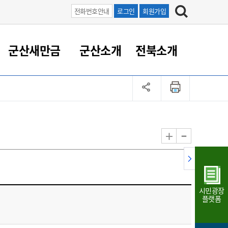
전화번호안내
로그인
회원가입
군산새만금
군산소개
전북소개
정 대응
족관계
부서/업무
RE100의 중심 새만금
도시/공원/주택
산업인프라
정책실명제
토지/건축
읍면동 안내
군산새만금 홍보 영상
조직운영6대지표
농업/축산업
도시재생
지방세
족관계
도시계획/지구단위계획
군산국가산업단지
정책실명제 안내
지방세
도시재생사업
민선8기 농업비전/발전방
공무원 정원
향
-
+
공원녹지
군산2국가산업단지
국민신청실명제안내
지방세환급금신청
도시재생(현장)지원센터
과장급이상 상위직 비율
농산물 유통
식
주택
새만금산업단지
정책실명제 중점관리 대상
지방세 상담챗봇
도시재생시설 현황
공무원 1인당 주민수
가축방역
자료실
자유무역지역
도시재생 공지/행사
현장공무원 비율
동물복지
지방산업단지
재정규모대비 인건비운영
시민광장
농공단지
실국본부수
플랫폼
림 서비
산업단지 지도
내고장 알리미
구
항만/여객/공항/철도/컨벤