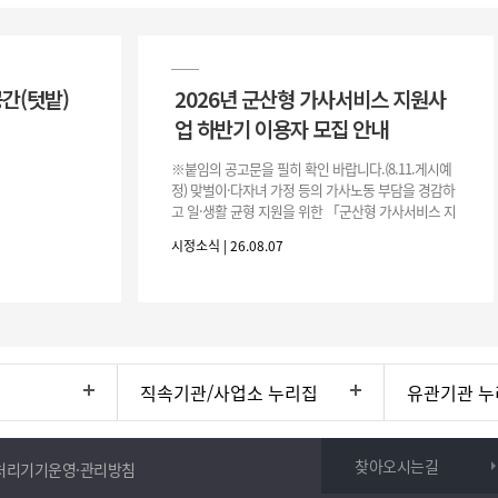
공간(텃밭)
2026년 군산형 가사서비스 지원사
업 하반기 이용자 모집 안내
※붙임의 공고문을 필히 확인 바랍니다.(8.11.게시예
정) 맞벌이·다자녀 가정 등의 가사노동 부담을 경감하
고 일·생활 균형 지원을 위한 「군산형 가사서비스 지
원사업」하반기 이용자를 다음과 같이 추가 모집하오
시정소식 | 26.08.07
니 많은 참여 바랍니다. 1
직속기관/사업소 누리집
유관기관 누
찾아오시는길
처리기기운영·관리방침