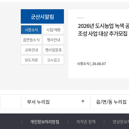
군산시알림
2026년 도시농업 녹색 
시정소식
시험/채용
조성 사업 대상 추가모집
(municipal
읍면동소식
행사안내
news)
교육안내
행사일정표
보도자료
고시공고
시정소식 | 26.08.07
부서 누리집
읍/면/동 누리집
개인정보처리방침
저작권 정책
영상정보