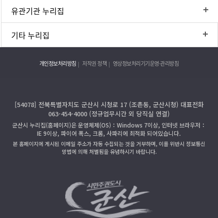
유관기관 누리집
기타 누리집
개인정보처리방침
저작권 정책
영상정보처리기기운영·관리방침
[54078] 전북특별자치도 군산시 시청로 17 (조촌동, 군산시청) 대표전화
063-454-4000 (정규업무시간 외 당직실 연결)
군산시 누리집(홈페이지)은 운영체제(OS)：Windows 7이상, 인터넷 브라우저：
IE 9이상, 파이어 폭스, 크롬, 사파리에 최적화 되어있습니다.
본 홈페이지에 게시된 이메일 주소가 자동 수집되는 것을 거부하며, 이를 위반시 정보통신
망법에 의해 처벌됨을 유념하시기 바랍니다.