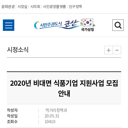
문화관광
시장실
시의회
시민광장플랫폼
인구정책
시
전
검
민
체
색
메
하
-
+
시정소식
주
뉴
기
열
권
기
도
2020년 비대면 식품기업 지원사업 모집
시
안내
군
작성자
먹거리정책과
산
작성일
20.05.31
조회수
10410