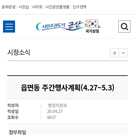
문화관광
시장실
시의회
시민광장플랫폼
인구정책
시
전
검
민
체
색
메
하
-
+
시정소식
주
뉴
기
열
권
기
도
읍면동 주간행사계획(4.27~5.3)
시
작성자
행정지원과
군
작성일
20.04.27
조회수
9837
산
첨부파일