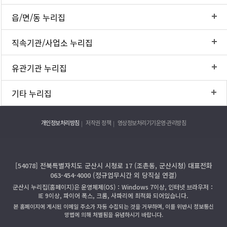
읍/면/동 누리집
직속기관/사업소 누리집
유관기관 누리집
기타 누리집
개인정보처리방침
저작권 정책
영상정보처리기기운영·관리방침
[54078] 전북특별자치도 군산시 시청로 17 (조촌동, 군산시청) 대표전화
063-454-4000 (정규업무시간 외 당직실 연결)
군산시 누리집(홈페이지)은 운영체제(OS)：Windows 7이상, 인터넷 브라우저：
IE 9이상, 파이어 폭스, 크롬, 사파리에 최적화 되어있습니다.
본 홈페이지에 게시된 이메일 주소가 자동 수집되는 것을 거부하며, 이를 위반시 정보통신
망법에 의해 처벌됨을 유념하시기 바랍니다.