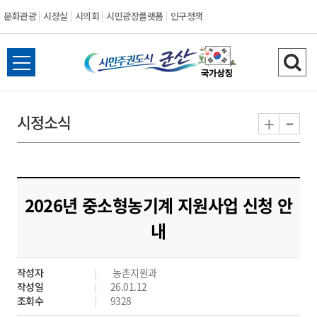
문화관광
시장실
시의회
시민광장플랫폼
인구정책
시
전
검
민
체
색
메
하
-
+
시정소식
주
뉴
기
열
권
기
도
2026년 중소형농기계 지원사업 신청 안
시
내
군
작성자
농촌지원과
산
작성일
26.01.12
조회수
9328