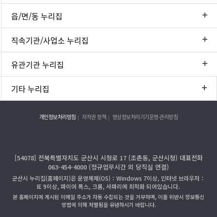
읍/면/동 누리집
직속기관/사업소 누리집
유관기관 누리집
기타 누리집
개인정보처리방침
저작권 정책
영상정보처리기기운영·관리방침
[54078] 전북특별자치도 군산시 시청로 17 (조촌동, 군산시청) 대표전화
063-454-4000 (정규업무시간 외 당직실 연결)
군산시 누리집(홈페이지)은 운영체제(OS)：Windows 7이상, 인터넷 브라우저：
IE 9이상, 파이어 폭스, 크롬, 사파리에 최적화 되어있습니다.
본 홈페이지에 게시된 이메일 주소가 자동 수집되는 것을 거부하며, 이를 위반시 정보통신
망법에 의해 처벌됨을 유념하시기 바랍니다.