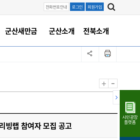
전화번호안내
로그인
회원가입
군산새만금
군산소개
전북소개
정 대응
족관계
부서/업무
RE100의 중심 새만금
도시/공원/주택
산업인프라
정책실명제
토지/건축
읍면동 안내
군산새만금 홍보 영상
조직운영6대지표
농업/축산업
도시재생
지방세
족관계
도시계획/지구단위계획
군산국가산업단지
정책실명제 안내
지방세
도시재생사업
민선8기 농업비전/발전방
공무원 정원
향
-
+
공원녹지
군산2국가산업단지
국민신청실명제안내
지방세환급금신청
도시재생(현장)지원센터
과장급이상 상위직 비율
농산물 유통
식
주택
새만금산업단지
정책실명제 중점관리 대상
지방세 상담챗봇
도시재생시설 현황
공무원 1인당 주민수
가축방역
자료실
자유무역지역
도시재생 공지/행사
현장공무원 비율
동물복지
지방산업단지
재정규모대비 인건비운영
시민광장
농공단지
실국본부수
플랫폼
리빙랩 참여자 모집 공고
림 서비
산업단지 지도
내고장 알리미
구
항만/여객/공항/철도/컨벤