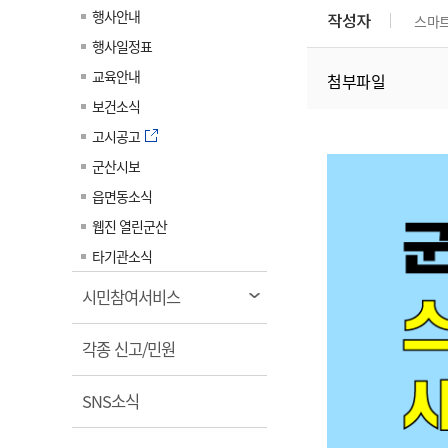
계약정보공개
행사안내
작성자
스마
전화번호안내
전화번호안내
전화번호안내
전화번호안내
전화번호안내
전화번호안내
전화번호안내
전화번호안내
군산시보
장사정보
행사일정표
입찰/계약정보
읍면동소식
주민복지 안내서
주요시책
수산업
찾아오시는길
찾아오시는길
찾아오시는길
찾아오시는길
찾아오시는길
찾아오시는길
찾아오시는길
찾아오시는길
교육안내
첨부파일
용역과제
민원편의제도
웹진 열린군산
시정계획
어업현황
보건소식
타기관소식
민원 1회방문 처리제
주요업무
수산물 안전정보
고시공고
어디서나 민원처리제
시정백서
군산시보
군산수산물 소비촉진행사
상품권 구매 사용 및 관리
사전심사 청구제도
읍면동소식
군산 특화 수산물
민원인 후견인제
웹진 열린군산
복합민원 상담예약제
타기관소식
폐업신고 원스톱서비스
열
시민참여서비스
납세자 보호관제도
림
열
『안심상속』 원스톱 서비
각종 신고/민원
스
림
열
SNS소식
림