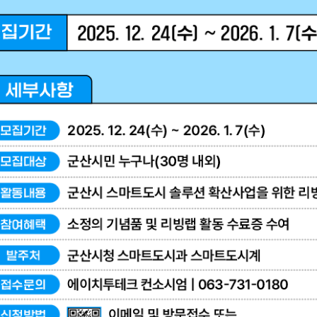
기부자 예우제
기부자 명예의 전당
기금사업
군산시 답례품
고향사랑기부제 소식