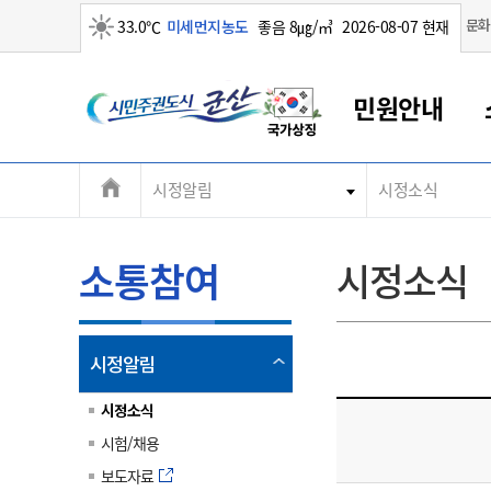
맑음
문화
33.0℃
미세먼지농도
좋음 8㎍/㎥
2026-08-07 현재
시
민원안내
민
전
시정알림
시정소식
군산새만금
민원안내
소통참여
생활복지
경제산업
정보공개
군산소개
전북소개
주
군산에서 시작되는 새만금
전북특별자치도 소개
군산사랑상품권
민원창구안내
정보공개제도
복지/보건
시정알림
군산시 비전
체
권
민원이용안내
시정소식
인구정책
상품권 안내
제도안내
전북특별자치도란?
메
소통참여
시정소식
민원수수료
시험/채용
통합돌봄
상품권 공지사항
비공개대상정보
전북특별자치도 용어 Q&A
뉴
도
종합민원창구
보도자료
주민복지
상품권 Q&A
불복구제절차
자료실
시
아름다운 배려창구
행사안내
아동/청소년
상품권 이용규약
수수료
열
시정알림
홍보영상 게시판
토지정보민원창구
행사일정표
여성/가족
판매대행점 조회
정보공개서식
림
군
대표전화
대표전화
대표전화
대표전화
대표전화
대표전화
대표전화
대표전화
063-454-4000
063-454-4000
063-454-4000
063-454-4000
063-454-4000
063-454-4000
063-454-4000
063-454-4000
시정소식
무인민원발급기
교육안내
노인복지
지류상품권 재고조회
시험/채용
산
보건소식
장애인복지
부서 및 담당자 연락처
부서 및 담당자 연락처
부서 및 담당자 연락처
부서 및 담당자 연락처
부서 및 담당자 연락처
부서 및 담당자 연락처
부서 및 담당자 연락처
부서 및 담당자 연락처
보도자료
고시공고
사회서비스(바우처)