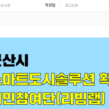
위원회 현황
공공데이터 개방
업무추진비공
군산시 무상교통
작성일
트도시과
25.12.24
공부의 명수
정부24
위원회 명단공개
공공데이터 개방
예산/재정
법률정보
국민신문고
건설
부동산
에너지
환경
청소
위생
위원회 회의록 공개
공공데이터 수요조사
민원편람/서식
한눈에 서비스
전자가족관계등록
예산안내
조례규칙 입법예고
경제동향
도로/가로등
부동산 정보
태양광
환경선언문
청소정보
공중위생
재정공시
조례규칙 입법예고(구)
물가정보
자전거
주소/건축/지적/지리정보
가스/석유
인터넷등기소
환경기본정보
대형폐기물 배출신고
위생용품 제조업
결산보고서
법률정보 관련사이트
사회조사
조상땅찾기
국세청홈택스
화학물질 관리지도
공모사업
생활쓰레기 처리요령
식품위생
중기지방재정계획
사업체조
위택스
미세먼지 대응
음식물쓰레기 처리요령
문화 콘텐츠업
투자심사
통계연보
부동산통합민원
환경영향평가
폐기물 처리시설 현황
예산낭비신고
청년통계
체육
공공데이터포털
석면해체 건축물정보
보조금 부정수급 신고
주민등록
새올전자민원창구
체육시설 안내
환경오염업소 공개
공유재산
체류외국
군산시체육회
환경 관련사이트
재정용어사전
생활체육 공지
군산시 고향사랑기부제
고향사랑기부제 소개
군산상품