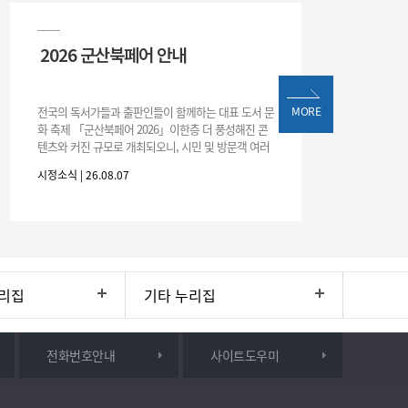
2026 군산북페어 안내
전국의 독서가들과 출판인들이 함께하는 대표 도서 문
MORE
화 축제 「군산북페어 2026」이한층 더 풍성해진 콘
텐츠와 커진 규모로 개최되오니, 시민 및 방문객 여러
분의 많은 관심과 참여 바랍니다.□ 행사 개요행사 기
시정소식 | 26.08.07
간: 2026. 8. 28.
리집
기타 누리집
전화번호안내
사이트도우미