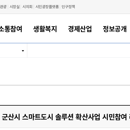
관광
시장실
시의회
시민광장플랫폼
인구정책
소통참여
생활복지
경제산업
정보공개
새만금 해양거점도시 군산
정보공개 목록/청구
시민참여서비스
여권 민원
기업지원
교육
군산시 소개
군산시 관할권 주요논리
각종 신고/민원
사전정보공표
일자리/창업
차량 민원
상하수도
시청안내
새만금 관할구역 결
주민등록/인감/가
교통안내
기업목록
인사운영
SNS소식
여권발급안내
시민광장플랫폼
교육지원
투자기업 인센티브
정보공개 목록/청구
군산 현황
차량등록사업소 안내
하수도 계획
군산시 명장
사전정보공표
청사종합안내
주민등록/인감/가
시내버스
일반기업 목록
2022년도 통계
조직도
여권 서식
시장에게 바란다
평생교육
기업지원정책
군산의 역사
차량 신규/이전 등록
상수도시설
구인구직
수시공표
전화번호안내
각종서식
택시
사회적경제기업
2023년도 통계
업무
나의민원
학자금대출이자지원
경제 공지/서식
수상현황
저당권 설정/말소 등록
수질검사
청년뜰(청년센터/창업센터)
부서별 팩스번호
시외버스/고속버스
공장 검색
2024년도 통계
부서소
나도한마디
우리아이 꿈탐험 지원사업
기업애로해소SOS
자연지리특성
등록원부 열람/발급
상수도/하수도 요금
시청 오시는 길
철도/항공
2025년도 통계
부서별 
군산시사회적경제지원센터
칭찬합시다
시민정보화교육
강소연구개발특구
행정구역/행정지도
자동차 등록 서식
요금조회납부시스템
여객선
설문조사
부모학교예약시스템
자매결연/국제협력 도시
자동차 과태료 조회 및 납부
공공하수처리시설
교통 관련사이트
일자리 지원사업
군산시 스마트도시 솔루션 확산사업 시민참여 
자원봉사참여
군산어린이시청
군산의 상징
자동차 정기(종합)검사 기
주정차단속 문자알
일자리지원센터
간조회 및 검사예약
스
전자민원창
적극행정
디지털배움터