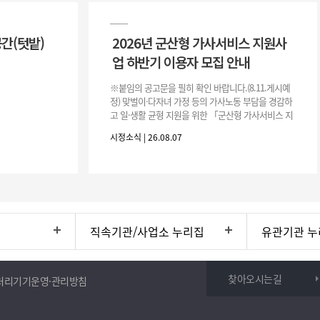
공간(텃밭)
2026년 군산형 가사서비스 지원사
업 하반기 이용자 모집 안내
※붙임의 공고문을 필히 확인 바랍니다.(8.11.게시예
정) 맞벌이·다자녀 가정 등의 가사노동 부담을 경감하
고 일·생활 균형 지원을 위한 「군산형 가사서비스 지
원사업」하반기 이용자를 다음과 같이 추가 모집하오
시정소식 | 26.08.07
니 많은 참여 바랍니다. 1
직속기관/사업소 누리집
유관기관 누
찾아오시는길
처리기기운영·관리방침