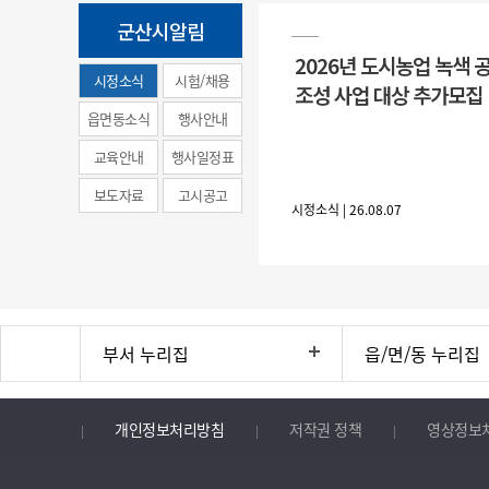
군산시알림
2026년 도시농업 녹색 
시정소식
시험/채용
조성 사업 대상 추가모집
(municipal
읍면동소식
행사안내
news)
교육안내
행사일정표
보도자료
고시공고
시정소식 | 26.08.07
부서 누리집
읍/면/동 누리집
개인정보처리방침
저작권 정책
영상정보