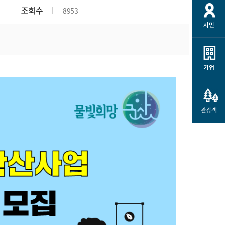
개
재정정보 공개
공공저작물
션
조회수
8953
시민
통계정보
행정규제개혁
소상공인 지원
민방위/재난안전
시스템
행정규제개혁안내
고유가 피해지원금
민방위
규제신문고
군산사랑배달 배달의명수
기업
재난안전
규제입증요청
카드수수료 지원
풍수해보험
사
규제정보포털
소상공인지원
재해예방
관광객
관련기관 안내
군산시착한가격업소
시민대상보험
통계
영조물 배상보험
인 현황
군산시민 안전보험
군산시민 자전거보험
군산 상품
농업인안전보험 농가부담
 가이드북
금 지원사업