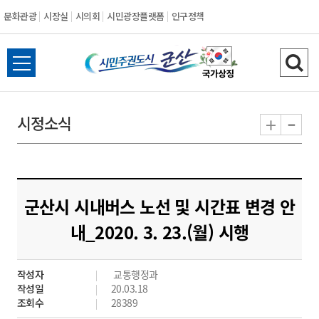
문화관광
시장실
시의회
시민광장플랫폼
인구정책
시
전
검
민
체
색
메
하
-
+
시정소식
주
뉴
기
열
권
기
도
군산시 시내버스 노선 및 시간표 변경 안
시
내_2020. 3. 23.(월) 시행
군
작성자
교통행정과
산
작성일
20.03.18
조회수
28389