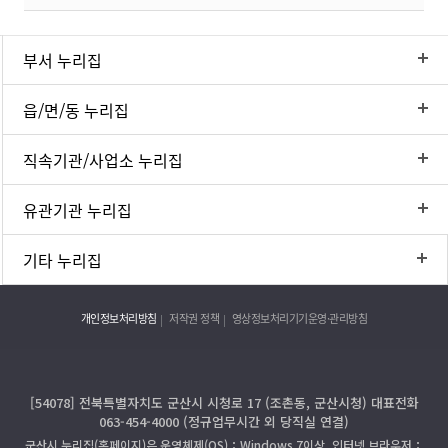
부서 누리집
읍/면/동 누리집
직속기관/사업소 누리집
유관기관 누리집
기타 누리집
개인정보처리방침
저작권 정책
영상정보처리기기운영·관리방침
[54078] 전북특별자치도 군산시 시청로 17 (조촌동, 군산시청) 대표전화
063-454-4000 (정규업무시간 외 당직실 연결)
군산시 누리집(홈페이지)은 운영체제(OS)：Windows 7이상, 인터넷 브라우저：