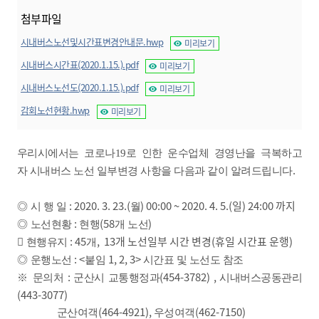
첨부파일
시내버스노선및시간표변경안내문.hwp
미리보기
시내버스시간표(2020.1.15.).pdf
미리보기
시내버스노선도(2020.1.15.).pdf
미리보기
감회노선현황.hwp
미리보기
우리시에서는 코로나19로 인한 운수업체 경영난을 극복하고
.
자 시내버스 노선 일부변경 사항을
다음과 같이 알려드립니다
: 2020. 3. 23.(
) 00:00 ~ 2020. 4. 5.(일) 24:00 까지
◎
시 행 일
월
:
(
58
)
◎
노선현황
현행
개 노선
: 45
,
13개 노선일부 시간 변경
(휴일 시간표 운행
)
󰋻
현행유지
개
: <
1, 2, 3>
◎
운행노선
붙임
시간표 및 노선도 참조
:
(454-3782) ,
※
문의처
군산시 교통행정과
시내버스공동관리
(443-3077)
(464-4921),
(462-7150)
군산여객
우성여객