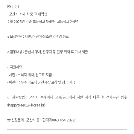
[어린이]
- 군산시 소재 초·중·고 재학생
( ※ 2025년 기준 초등학교 5학년~ 고등학교 2학년)
모집인원 : 시민, 어린이·청소년 각 6명 정도
○
활동내용 : 군산시 행사, 관광지 등 현장 취재 후 기사 제출
○
지원혜택
○
- 시민 : 소식지 게재, 원고료 지급
- 어린이 : 우수 리포터 군산시장 표창 및 상금 지급
지원방법 : 군산시 홈페이지 고시/공고에서 지원 서식 다운 후 전자우편 접수
○
(happytree01@korea.kr)
☎ 신청문의 : 군산시 공보협력과(063-454-2092)