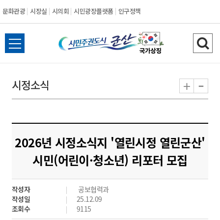
문화관광
시장실
시의회
시민광장플랫폼
인구정책
시
전
검
민
체
색
메
하
-
+
시정소식
주
뉴
기
열
권
기
도
2026년 시정소식지 '열린시정 열린군산'
시
시민(어린이·청소년) 리포터 모집
군
작성자
공보협력과
산
작성일
25.12.09
조회수
9115