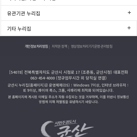
유관기관 누리집
기타 누리집
개인정보처리방침
저작권 정책
영상정보처리기기운영·관리방침
[54078] 전북특별자치도 군산시 시청로 17 (조촌동, 군산시청) 대표전화
063-454-4000 (정규업무시간 외 당직실 연결)
군산시 누리집(홈페이지)은 운영체제(OS)：Windows 7이상, 인터넷 브라우저：
IE 9이상, 파이어 폭스, 크롬, 사파리에 최적화 되어있습니다.
본 홈페이지에 게시된 이메일 주소가 자동 수집되는 것을 거부하며, 이를 위반시 정보통신
망법에 의해 처벌됨을 유념하시기 바랍니다.