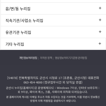
읍/면/동 누리집
직속기관/사업소 누리집
유관기관 누리집
기타 누리집
개인정보처리방침
저작권 정책
영상정보처리기기운영·관리방침
[54078] 전북특별자치도 군산시 시청로 17 (조촌동, 군산시청) 대표전화
063-454-4000 (정규업무시간 외 당직실 연결)
군산시 누리집(홈페이지)은 운영체제(OS)：Windows 7이상, 인터넷 브라우저：
IE 9이상, 파이어 폭스, 크롬, 사파리에 최적화 되어있습니다.
본 홈페이지에 게시된 이메일 주소가 자동 수집되는 것을 거부하며, 이를 위반시 정보통신
망법에 의해 처벌됨을 유념하시기 바랍니다.