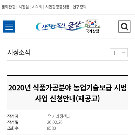
문화관광
시장실
시의회
시민광장플랫폼
인구정책
시
전
검
민
체
색
메
하
-
+
시정소식
주
뉴
기
열
권
기
도
2020년 식품가공분야 농업기술보급 시범
시
사업 신청안내(재공고)
군
작성자
먹거리정책과
산
작성일
20.02.26
조회수
8580