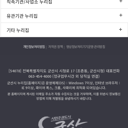
직속기관/사업소 누리집
유관기관 누리집
기타 누리집
개인정보처리방침
저작권 정책
영상정보처리기기운영·관리방침
[54078] 전북특별자치도 군산시 시청로 17 (조촌동, 군산시청) 대표전화
063-454-4000 (정규업무시간 외 당직실 연결)
군산시 누리집(홈페이지)은 운영체제(OS)：Windows 7이상, 인터넷 브라우저：
IE 9이상, 파이어 폭스, 크롬, 사파리에 최적화 되어있습니다.
본 홈페이지에 게시된 이메일 주소가 자동 수집되는 것을 거부하며, 이를 위반시 정보통신
망법에 의해 처벌됨을 유념하시기 바랍니다.