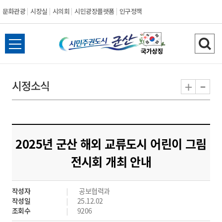
문화관광
시장실
시의회
시민광장플랫폼
인구정책
시
전
검
민
체
색
메
하
-
+
시정소식
주
뉴
기
열
권
기
도
2025년 군산 해외 교류도시 어린이 그림
시
전시회 개최 안내
군
작성자
공보협력과
산
작성일
25.12.02
조회수
9206