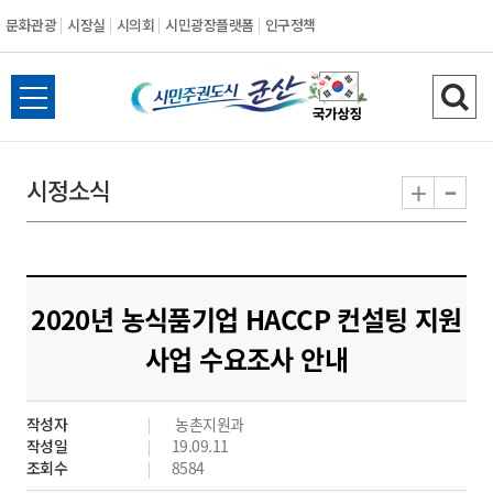
문화관광
시장실
시의회
시민광장플랫폼
인구정책
시
전
검
민
체
색
메
하
-
+
시정소식
주
뉴
기
열
권
기
도
2020년 농식품기업 HACCP 컨설팅 지원
시
사업 수요조사 안내
군
작성자
농촌지원과
산
작성일
19.09.11
조회수
8584