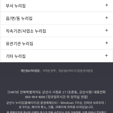
부서 누리집
읍/면/동 누리집
직속기관/사업소 누리집
유관기관 누리집
기타 누리집
개인정보처리방침
저작권 정책
영상정보처리기기운영·관리방침
[54078] 전북특별자치도 군산시 시청로 17 (조촌동, 군산시청) 대표전화
063-454-4000 (정규업무시간 외 당직실 연결)
군산시 누리집(홈페이지)은 운영체제(OS)：Windows 7이상, 인터넷 브라우저：
IE 9이상, 파이어 폭스, 크롬, 사파리에 최적화 되어있습니다.
본 홈페이지에 게시된 이메일 주소가 자동 수집되는 것을 거부하며, 이를 위반시 정보통신