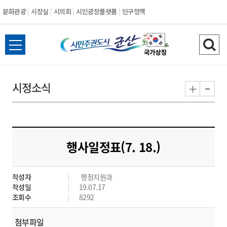
문화관광
시장실
시의회
시민광장플랫폼
인구정책
시
전
검
민
체
색
메
하
-
+
시정소식
주
뉴
기
열
권
기
도
행사일정표(7. 18.)
시
작성자
행정지원과
군
작성일
19.07.17
조회수
8292
산
첨부파일