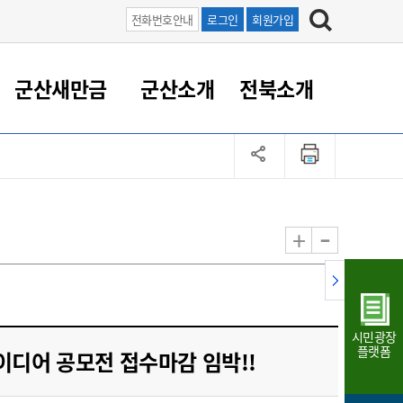
전화번호안내
로그인
회원가입
군산새만금
군산소개
전북소개
정 대응
족관계
부서/업무
RE100의 중심 새만금
도시/공원/주택
산업인프라
정책실명제
토지/건축
읍면동 안내
군산새만금 홍보 영상
조직운영6대지표
농업/축산업
도시재생
지방세
족관계
도시계획/지구단위계획
군산국가산업단지
정책실명제 안내
지방세
도시재생사업
민선8기 농업비전/발전방
공무원 정원
향
-
+
공원녹지
군산2국가산업단지
국민신청실명제안내
지방세환급금신청
도시재생(현장)지원센터
과장급이상 상위직 비율
농산물 유통
식
주택
새만금산업단지
정책실명제 중점관리 대상
지방세 상담챗봇
도시재생시설 현황
공무원 1인당 주민수
가축방역
자료실
자유무역지역
도시재생 공지/행사
현장공무원 비율
동물복지
지방산업단지
재정규모대비 인건비운영
시민광장
농공단지
실국본부수
플랫폼
이디어 공모전 접수마감 임박!!
림 서비
산업단지 지도
내고장 알리미
구
항만/여객/공항/철도/컨벤