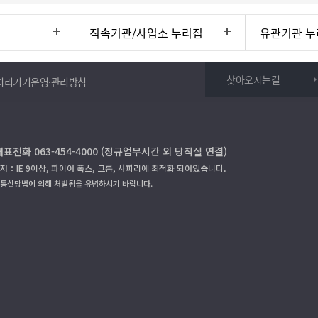
직속기관/사업소 누리집
유관기관 누
찾아오시는길
처리기기운영·관리방침
대표전화 063-454-4000 (정규업무시간 외 당직실 연결)
저：IE 9이상, 파이어 폭스, 크롬, 사파리에 최적화 되어있습니다.
보통신망법에 의해 처벌됨을 유념하시기 바랍니다.