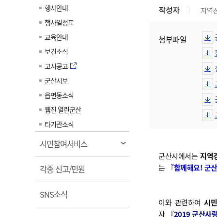
계약정보공개
행사안내
작성자
지역
전화번호안내
전화번호안내
전화번호안내
전화번호안내
전화번호안내
전화번호안내
전화번호안내
전화번호안내
군산시보
장사정보
행사일정표
입찰/계약정보
읍면동소식
주민복지 안내서
주요시책
수산업
찾아오시는길
찾아오시는길
찾아오시는길
찾아오시는길
찾아오시는길
찾아오시는길
찾아오시는길
찾아오시는길
교육안내
첨부파일
용역과제
민원편의제도
웹진 열린군산
시정계획
어업현황
보건소식
타기관소식
민원 1회방문 처리제
주요업무
수산물 안전정보
고시공고
어디서나 민원처리제
시정백서
군산시보
군산수산물 소비촉진행사
상품권 구매 사용 및 관리
사전심사 청구제도
읍면동소식
군산 특화 수산물
민원인 후견인제
웹진 열린군산
복합민원 상담예약제
타기관소식
폐업신고 원스톱서비스
열
시민참여서비스
납세자 보호관제도
림
군산시에서는
지역
는
『
함께해요! 군
열
『안심상속』 원스톱 서비
각종 신고/민원
스
림
열
SNS소식
이와 관련하여
시민
림
자
『2019 군산사