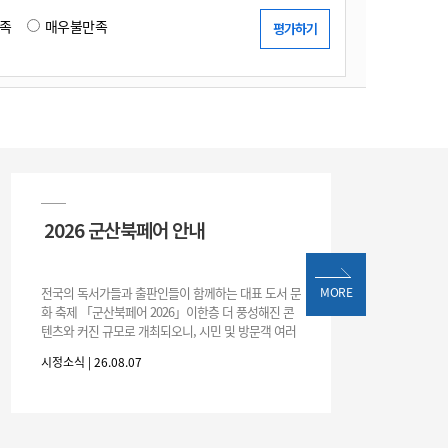
족
매우불만족
2026 군산북페어 안내
전국의 독서가들과 출판인들이 함께하는 대표 도서 문
MORE
화 축제 「군산북페어 2026」이한층 더 풍성해진 콘
텐츠와 커진 규모로 개최되오니, 시민 및 방문객 여러
분의 많은 관심과 참여 바랍니다.□ 행사 개요행사 기
시정소식 | 26.08.07
간: 2026. 8. 28.