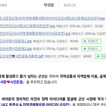
위원회 현황
공공데이터 개방
업무추진비공
군산시 무상교통
작성일
경제과
19.05.23
공부의 명수
정부24
위원회 명단공개
공공데이터 개방
예산/재정
법률정보
국민신문고
건설
부동산
에너지
공고문및신청서(지역경제활성화아이디어군산사랑UCC동영상공모전).hwp
환경
청소
위생
위원회 회의록 공개
공공데이터 수요조사
민원편람/서식
한눈에 서비스
전자가족관계등록
예산안내
조례규칙 입법예고
경제동향
도로/가로등
부동산 정보
태양광
전단지(군산사랑UCC동영상공모전).jpg
(파일크기: 2332 kb, 다운로드 : 511회)
환경선언문
청소정보
공중위생
재정공시
조례규칙 입법예고(구)
물가정보
자전거
주소/건축/지적/지리정보
가스/석유
전단지(군산시지역경제활성화아이디어공모전).jpg
(파일크기: 1945 kb, 다운로드
인터넷등기소
환경기본정보
대형폐기물 배출신고
위생용품 제조업
결산보고서
법률정보 관련사이트
사회조사
조상땅찾기
군산사랑시민운동1.jpg
국세청홈택스
(파일크기: 555 kb, 다운로드 : 491회)
미리보기
화학물질 관리지도
공모사업
생활쓰레기 처리요령
식품위생
중기지방재정계획
사업체조
군산사랑시민운동2.jpg
위택스
(파일크기: 578 kb, 다운로드 : 493회)
미리보기
미세먼지 대응
음식물쓰레기 처리요령
문화 콘텐츠업
투자심사
통계연보
부동산통합민원
군산사랑♥시민운동리플렛.pdf
(파일크기: 2778 kb, 다운로드 : 606회)
미리
환경영향평가
폐기물 처리시설 현황
예산낭비신고
청년통계
체육
공공데이터포털
석면해체 건축물정보
보조금 부정수급 신고
주민등록
새올전자민원창구
체육시설 안내
환경오염업소 공개
공유재산
체류외국
경제 활성화
와
활기 넘치는 군산
을 위하여
지역상품과 지역업체 이용, 골목
군산시체육회
환경 관련사이트
산사랑
♥
시민운동
』
을 추진하고 있습니다.
재정용어사전
생활체육 공지
군산시 고향사랑기부제
 여러분의 창의적인 의견과 정책 아이디어를 발굴해 군산 시정에 적극 
고향사랑기부제 소개
군산상품
랑 UCC 동영상 & 지역경제활성화 아이디어 공모전』
을 개최하오니 많은 관심