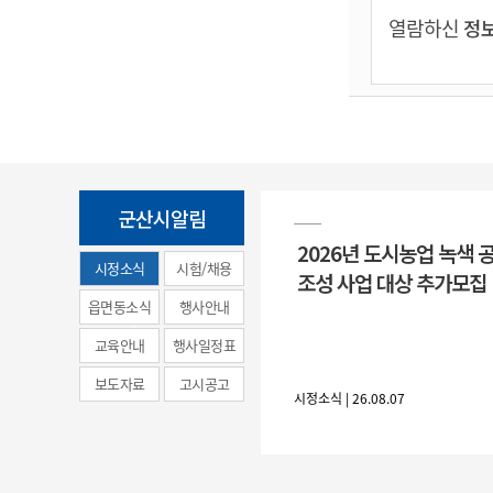
열람하신
정보
군산시알림
2026년 도시농업 녹색 
시정소식
시험/채용
조성 사업 대상 추가모집
(municipal
읍면동소식
행사안내
news)
교육안내
행사일정표
보도자료
고시공고
시정소식 | 26.08.07