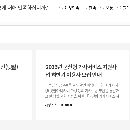
에 대해 만족
하십니까?
매우만족
만족
보통
불만
공간(텃밭)
2026년 군산형 가사서비스 지원사
업 하반기 이용자 모집 안내
※붙임의 공고문을 필히 확인 바랍니다.(8.11.게시예
정) 맞벌이·다자녀 가정 등의 가사노동 부담을 경감하
고 일·생활 균형 지원을 위한 「군산형 가사서비스 지
원사업」하반기 이용자를 다음과 같이 추가 모집하오
시정소식 | 26.08.07
니 많은 참여 바랍니다. 1