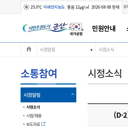
맑음
문
25.0℃
미세먼지농도
좋음 12㎍/㎥
2026-08-08 현재
시
민원안내
민
전
시정알림
시정소식
군산새만금
민원안내
소통참여
생활복지
경제산업
정보공개
군산소개
전북소개
주
군산에서 시작되는 새만금
전북특별자치도 소개
군산사랑상품권
민원창구안내
정보공개제도
복지/보건
시정알림
군산시 비전
체
권
민원이용안내
시정소식
인구정책
상품권 안내
제도안내
전북특별자치도란?
메
소통참여
시정소식
민원수수료
시험/채용
통합돌봄
상품권 공지사항
비공개대상정보
전북특별자치도 용어 Q&A
뉴
도
종합민원창구
보도자료
주민복지
상품권 Q&A
불복구제절차
자료실
시
아름다운 배려창구
행사안내
아동/청소년
상품권 이용규약
수수료
열
시정알림
홍보영상 게시판
토지정보민원창구
행사일정표
여성/가족
판매대행점 조회
정보공개서식
림
군
대표전화
대표전화
대표전화
대표전화
대표전화
대표전화
대표전화
대표전화
063-454-4000
063-454-4000
063-454-4000
063-454-4000
063-454-4000
063-454-4000
063-454-4000
063-454-4000
시정소식
무인민원발급기
교육안내
노인복지
지류상품권 재고조회
(D
시험/채용
산
보건소식
장애인복지
부서 및 담당자 연락처
부서 및 담당자 연락처
부서 및 담당자 연락처
부서 및 담당자 연락처
부서 및 담당자 연락처
부서 및 담당자 연락처
부서 및 담당자 연락처
부서 및 담당자 연락처
보도자료
고시공고
사회서비스(바우처)