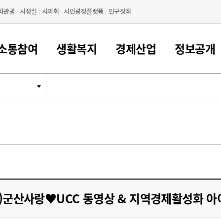
화관광
시장실
시의회
시민광장플랫폼
인구정책
소통참여
생활복지
경제산업
정보공개
새만금 해양거점도시 군산
정보공개 목록/청구
시민참여서비스
여권 민원
기업지원
교육
군산시 소개
군산시 관할권 주요논리
각종 신고/민원
사전정보공표
일자리/창업
차량 민원
상하수도
시청안내
새만금 관할구역 결
주민등록/인감/가
교통안내
기업목록
인사운영
SNS소식
여권발급안내
시민광장플랫폼
교육지원
투자기업 인센티브
정보공개 목록/청구
군산 현황
차량등록사업소 안내
하수도 계획
군산시 명장
사전정보공표
청사종합안내
주민등록/인감/가
시내버스
일반기업 목록
2022년도 통계
조직도
여권 서식
시장에게 바란다
평생교육
기업지원정책
군산의 역사
차량 신규/이전 등록
상수도시설
구인구직
수시공표
전화번호안내
각종서식
택시
사회적경제기업
2023년도 통계
업무
나의민원
학자금대출이자지원
경제 공지/서식
수상현황
저당권 설정/말소 등록
수질검사
청년뜰(청년센터/창업센터)
부서별 팩스번호
시외버스/고속버스
공장 검색
2024년도 통계
부서소
나도한마디
우리아이 꿈탐험 지원사업
기업애로해소SOS
자연지리특성
등록원부 열람/발급
상수도/하수도 요금
시청 오시는 길
철도/항공
2025년도 통계
부서별 
군산시사회적경제지원센터
칭찬합시다
시민정보화교육
강소연구개발특구
행정구역/행정지도
자동차 등록 서식
요금조회납부시스템
여객선
설문조사
부모학교예약시스템
자매결연/국제협력 도시
자동차 과태료 조회 및 납부
공공하수처리시설
교통 관련사이트
일자리 지원사업
-2)군산사랑♥UCC 동영상 & 지역경제활성화 아
자원봉사참여
군산어린이시청
군산의 상징
자동차 정기(종합)검사 기
주정차단속 문자알
일자리지원센터
간조회 및 검사예약
스
전자민원창
적극행정
디지털배움터