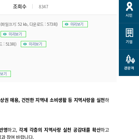
개
재정정보 공개
공공저작물
션
조회수
8347
시민
통계정보
행정규제개혁
소상공인 지원
(파일크기: 52 kb, 다운로드 : 573회)
미리보기
민방위/재난안전
시스템
행정규제개혁안내
고유가 피해지원금
미리보기
민방위
규제신문고
군산사랑배달 배달의명수
기업
 : 513회)
미리보기
재난안전
규제입증요청
카드수수료 지원
풍수해보험
사
규제정보포털
소상공인지원
재해예방
관광객
관련기관 안내
보기
군산시착한가격업소
시민대상보험
통계
영조물 배상보험
인 현황
상권 애용, 건전한 지역내 소비생활 등 지역사랑을 실천
하
군산시민 안전보험
군산시민 자전거보험
군산 상품
농업인안전보험 농가부담
반영
하고,
각계 각층의 지역사랑 실천 공감대를 확산
하고
 가이드북
금 지원사업
과 참여 바랍니다.