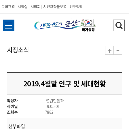
문화관광
시장실
시의회
시민광장플랫폼
인구정책
시
전
검
민
체
색
메
하
-
+
시정소식
주
뉴
기
열
권
기
도
2019.4월말 인구 및 세대현황
시
작성자
열린민원과
군
작성일
19.05.01
조회수
7882
산
첨부파일