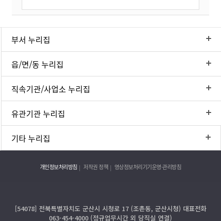
부서 누리집
읍/면/동 누리집
직속기관/사업소 누리집
유관기관 누리집
기타 누리집
개인정보처리방침
저작권 정책
영상정보처리기기운영·관리방침
[54078] 전북특별자치도 군산시 시청로 17 (조촌동, 군산시청) 대표전화
063-454-4000 (정규업무시간 외 당직실 연결)