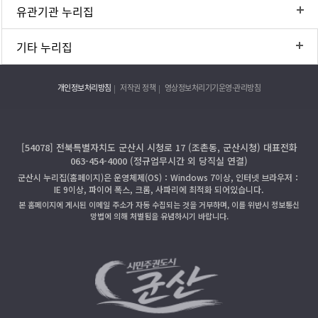
유관기관 누리집
기타 누리집
개인정보처리방침
저작권 정책
영상정보처리기기운영·관리방침
[54078] 전북특별자치도 군산시 시청로 17 (조촌동, 군산시청) 대표전화
063-454-4000 (정규업무시간 외 당직실 연결)
군산시 누리집(홈페이지)은 운영체제(OS)：Windows 7이상, 인터넷 브라우저：
IE 9이상, 파이어 폭스, 크롬, 사파리에 최적화 되어있습니다.
본 홈페이지에 게시된 이메일 주소가 자동 수집되는 것을 거부하며, 이를 위반시 정보통신
망법에 의해 처벌됨을 유념하시기 바랍니다.