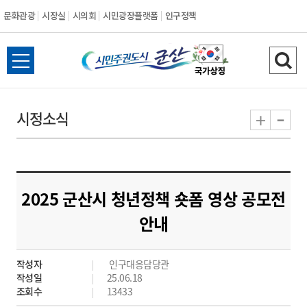
문화관광
시장실
시의회
시민광장플랫폼
인구정책
시
전
검
민
체
색
메
하
-
+
시정소식
주
뉴
기
열
권
기
도
2025 군산시 청년정책 숏폼 영상 공모전
시
안내
군
작성자
인구대응담당관
산
작성일
25.06.18
조회수
13433