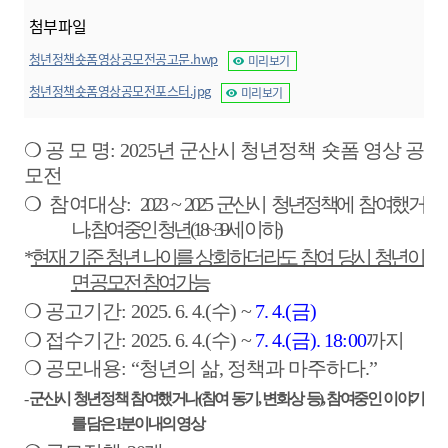
첨부파일
청년정책숏폼영상공모전공고문.hwp
미리보기
청년정책숏폼영상공모전포스터.jpg
미리보기
❍
공 모 명
: 2025
년 군산시 청년정책 숏폼 영상 공
모전
❍
참여대상
:
2023 ~ 2025
군산시 청년정책에 참여했거
나
,
참여중인 청년
(18~39
세 이하
)
*
현재 기준 청년 나이를 상회하더라도 참여 당시 청년이
면 공모전 참여가능
❍
공고기간
: 2025. 6. 4.(
수
) ~
7. 4.(
금
)
❍
접수기간
: 2025. 6. 4.(
수
) ~
7. 4.(
금
). 18:00
까지
❍
공모내용
: “
청년의 삶
,
정책과 마주하다
.”
-
군산시 청년정책 참여했거나
(
참여 동기
,
변화상 등
),
참여중인 이야기
를 담은
1
분이내의 영상