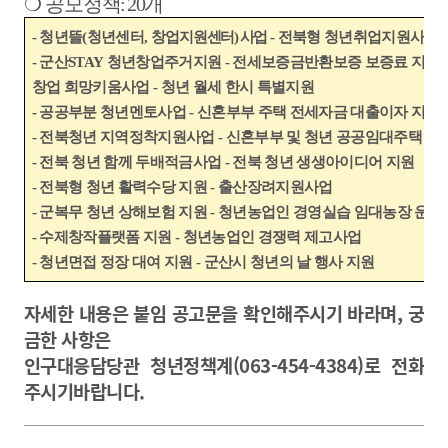
❍
공모
정책
: 20
개
-
청년뜰
(
청년센터
,
창업
지원센터
)
사업
-
전북형 청년취업지원사업
-
군산
STAY
청년창업주거지원
-
전세보증금반환보증 보증료 지원
창업 희망키움사업
-
청년 월세 한시 특별지원
-
공공부분 청년멘토사업
-
신혼부부 주택 전세자금 대출이자 지원
-
전북청년 지역정착지원사업
-
신혼부부 및 청년 공공임대주택 임
-
전북 청년 함께 두배적금사업
-
전북 청년 생생아이디어 지원
-
전북형 청년 활력수당 지원
-
출산장려지원사업
-
군복무 청년 상해보험 지원
-
청년농업인 경영실습 임대농장 운영
-
수제창작플랫폼 지원
-
청년농업인 경쟁력 제고사업
-
청년면접 정장 대여 지원
-
군산시 청년의 날 행사 지원
자세한 내용은 붙임 공고문을 확인해주시기 바라며, 궁
금한 사항은
인구대응담당관 청년정책계(063-454-4384)로 전화
주시기바랍니다.