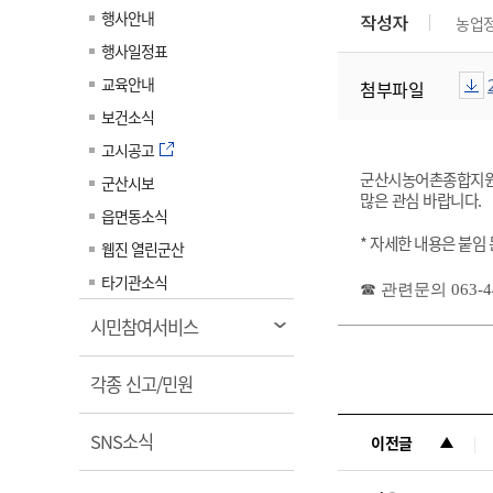
계약정보공개
행사안내
작성자
농업
전화번호안내
전화번호안내
전화번호안내
전화번호안내
전화번호안내
전화번호안내
전화번호안내
전화번호안내
군산시보
장사정보
행사일정표
입찰/계약정보
읍면동소식
주민복지 안내서
주요시책
수산업
찾아오시는길
찾아오시는길
찾아오시는길
찾아오시는길
찾아오시는길
찾아오시는길
찾아오시는길
찾아오시는길
교육안내
첨부파일
용역과제
민원편의제도
웹진 열린군산
시정계획
어업현황
보건소식
타기관소식
민원 1회방문 처리제
주요업무
수산물 안전정보
고시공고
어디서나 민원처리제
시정백서
군
산시농어촌종합지원
군산시보
군산수산물 소비촉진행사
많은 관심 바랍니다
.
상품권 구매 사용 및 관리
사전심사 청구제도
읍면동소식
군산 특화 수산물
* 자세한 내용은 붙임
민원인 후견인제
웹진 열린군산
복합민원 상담예약제
타기관소식
☎ 관련문의 063-44
폐업신고 원스톱서비스
열
시민참여서비스
납세자 보호관제도
림
열
『안심상속』 원스톱 서비
각종 신고/민원
스
림
열
SNS소식
이전글
림