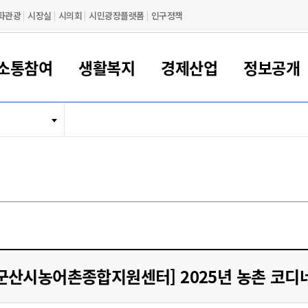
화관광
시장실
시의회
시민광장플랫폼
인구정책
소통참여
생활복지
경제산업
정보공개
새만금 해양거점도시 군산
정보공개 목록/청구
시민참여서비스
여권 민원
기업지원
교육
군산시 소개
군산시 관할권 주요논리
각종 신고/민원
사전정보공표
일자리/창업
차량 민원
상하수도
시청안내
새만금 관할구역 결
주민등록/인감/가
교통안내
기업목록
인사운영
SNS소식
여권발급안내
시민광장플랫폼
교육지원
투자기업 인센티브
정보공개 목록/청구
군산 현황
차량등록사업소 안내
하수도 계획
군산시 명장
사전정보공표
청사종합안내
주민등록/인감/가
시내버스
일반기업 목록
2022년도 통계
조직도
여권 서식
시장에게 바란다
평생교육
기업지원정책
군산의 역사
차량 신규/이전 등록
상수도시설
구인구직
수시공표
전화번호안내
각종서식
택시
사회적경제기업
2023년도 통계
업무
나의민원
학자금대출이자지원
경제 공지/서식
수상현황
저당권 설정/말소 등록
수질검사
청년뜰(청년센터/창업센터)
부서별 팩스번호
시외버스/고속버스
공장 검색
2024년도 통계
부서소
나도한마디
우리아이 꿈탐험 지원사업
기업애로해소SOS
자연지리특성
등록원부 열람/발급
상수도/하수도 요금
시청 오시는 길
철도/항공
2025년도 통계
부서별 
군산시사회적경제지원센터
칭찬합시다
시민정보화교육
강소연구개발특구
행정구역/행정지도
자동차 등록 서식
요금조회납부시스템
여객선
설문조사
부모학교예약시스템
자매결연/국제협력 도시
자동차 과태료 조회 및 납부
공공하수처리시설
교통 관련사이트
일자리 지원사업
군산시농어촌종합지원센터] 2025년 농촌 코디
자원봉사참여
군산어린이시청
군산의 상징
자동차 정기(종합)검사 기
주정차단속 문자알
일자리지원센터
간조회 및 검사예약
스
전자민원창
적극행정
디지털배움터