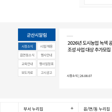
군산시알림
2026년 도시농업 녹색 
시정소식
시험/채용
조성 사업 대상 추가모집
(municipal
읍면동소식
행사안내
news)
교육안내
행사일정표
보도자료
고시공고
시정소식 | 26.08.07
부서 누리집
읍/면/동 누리집