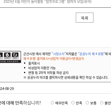
기부자 예우제
2025년 6월 어린이 놀이활동 "맘껏프로그램" 참여자 모집(유아)
기부자 명예의 전당
기금사업
목록
군산시 답례품
고향사랑기부제 소식
군산시청 에서 제작한
"시정소식"
저작물은
"공공누리 제 4 유형"
에 
제 4 유형: 출처표시+상업적 이용금지+변경금지
출처표시
비상업적 이용만 가능
변형 등 2차적 저작물 작성 금지
※ 공공누리 마크를 클릭하시면 상세내용을 확인 하실 수 있습니다.
24-08-29
에 대해 만족
하십니까?
매우만족
만족
보통
불만