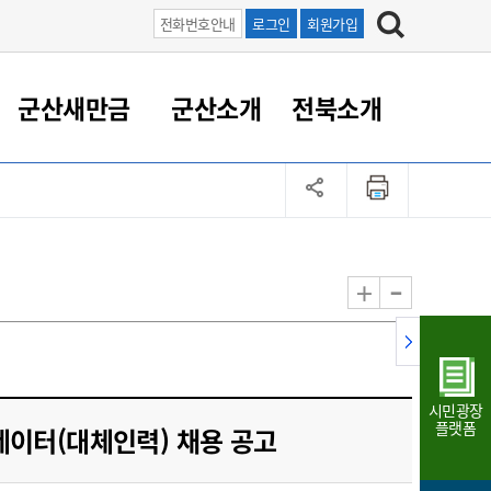
전화번호안내
로그인
회원가입
군산새만금
군산소개
전북소개
정 대응
족관계
부서/업무
RE100의 중심 새만금
도시/공원/주택
산업인프라
정책실명제
토지/건축
읍면동 안내
군산새만금 홍보 영상
조직운영6대지표
농업/축산업
도시재생
지방세
족관계
도시계획/지구단위계획
군산국가산업단지
정책실명제 안내
지방세
도시재생사업
민선8기 농업비전/발전방
공무원 정원
향
-
+
공원녹지
군산2국가산업단지
국민신청실명제안내
지방세환급금신청
도시재생(현장)지원센터
과장급이상 상위직 비율
농산물 유통
식
주택
새만금산업단지
정책실명제 중점관리 대상
지방세 상담챗봇
도시재생시설 현황
공무원 1인당 주민수
가축방역
자료실
자유무역지역
도시재생 공지/행사
현장공무원 비율
동물복지
지방산업단지
재정규모대비 인건비운영
시민광장
농공단지
실국본부수
플랫폼
네이터(대체인력) 채용 공고
림 서비
산업단지 지도
내고장 알리미
구
항만/여객/공항/철도/컨벤