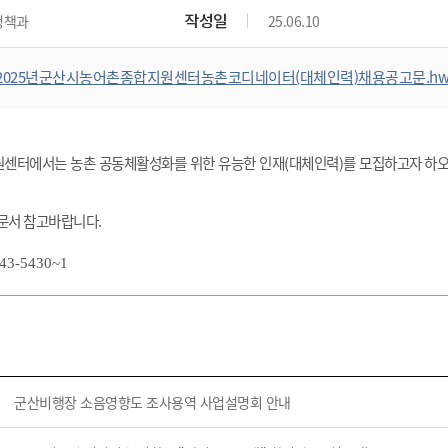
위원회 현황
공공데이터 개방
업무추진비공
군산시 무상교통
작성일
정책과
25.06.10
공부의 명수
정부24
위원회 명단공개
공공데이터 개방
예산/재정
법률정보
국민신문고
건설
부동산
에너지
2025년군산시농어촌종합지원센터농촌코디네이터(대체인력)채용공고문.hw
환경
청소
위생
위원회 회의록 공개
공공데이터 수요조사
민원편람/서식
한눈에 서비스
전자가족관계등록
예산안내
조례규칙 입법예고
경제동향
도로/가로등
부동산 정보
태양광
환경선언문
청소정보
공중위생
재정공시
조례규칙 입법예고(구)
물가정보
자전거
주소/건축/지적/지리정보
가스/석유
인터넷등기소
환경기본정보
대형폐기물 배출신고
위생용품 제조업
결산보고서
법률정보 관련사이트
사회조사
센터에서는 농촌 공동체활성화를 위한 유능한 인재
(
대체인력
)
를 모집하고자
하오
조상땅찾기
국세청홈택스
화학물질 관리지도
공모사업
생활쓰레기 처리요령
식품위생
중기지방재정계획
사업체조
위택스
미세먼지 대응
음식물쓰레기 처리요령
문화 콘텐츠업
 문서 참고바랍니다.
투자심사
통계연보
부동산통합민원
환경영향평가
폐기물 처리시설 현황
예산낭비신고
청년통계
3-5430~1
체육
공공데이터포털
석면해체 건축물정보
보조금 부정수급 신고
주민등록
새올전자민원창구
체육시설 안내
환경오염업소 공개
공유재산
체류외국
군산시체육회
환경 관련사이트
재정용어사전
생활체육 공지
군산시 고향사랑기부제
군산비행장 소음영향도 조사용역 사업설명회 안내
고향사랑기부제 소개
군산상품