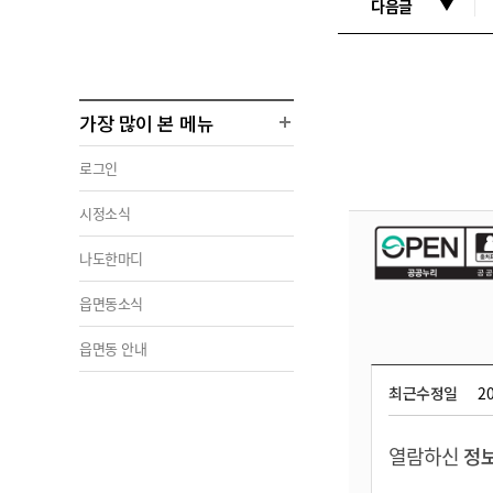
다음글
가장 많이 본 메뉴
로그인
시정소식
나도한마디
읍면동소식
읍면동 안내
최근수정일
20
열람하신
정보