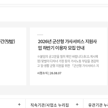
공간(텃밭)
2026년 군산형 가사서비스 지원사
업 하반기 이용자 모집 안내
※붙임의 공고문을 필히 확인 바랍니다.(8.11.게시예
정) 맞벌이·다자녀 가정 등의 가사노동 부담을 경감하
고 일·생활 균형 지원을 위한 「군산형 가사서비스 지
원사업」하반기 이용자를 다음과 같이 추가 모집하오
시정소식 | 26.08.07
니 많은 참여 바랍니다. 1
직속기관/사업소 누리집
유관기관 누