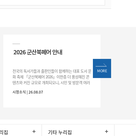
2026 군산북페어 안내
전국의 독서가들과 출판인들이 함께하는 대표 도서 문
MORE
화 축제 「군산북페어 2026」이한층 더 풍성해진 콘
텐츠와 커진 규모로 개최되오니, 시민 및 방문객 여러
분의 많은 관심과 참여 바랍니다.□ 행사 개요행사 기
시정소식 | 26.08.07
간: 2026. 8. 28.
리집
기타 누리집