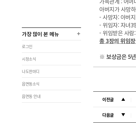
가족관계 : 어머
아버지가 사망
- 사망자: 아버지
- 위임자: 자녀3
- 위임받은 사람
가장 많이 본 메뉴
총 3장의 위임장
로그인
※ 보상금은 5
시정소식
나도한마디
읍면동소식
읍면동 안내
이전글
다음글