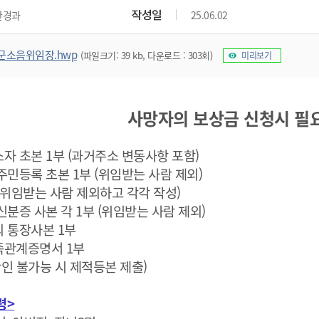
위원회 현황
공공데이터 개방
업무추진비공
군산시 무상교통
작성일
환경과
25.06.02
공부의 명수
정부24
위원회 명단공개
공공데이터 개방
예산/재정
법률정보
국민신문고
건설
부동산
에너지
군소음위임장.hwp
(파일크기: 39 kb, 다운로드 : 303회)
미리보기
환경
청소
위생
위원회 회의록 공개
공공데이터 수요조사
민원편람/서식
한눈에 서비스
전자가족관계등록
예산안내
조례규칙 입법예고
경제동향
도로/가로등
부동산 정보
태양광
환경선언문
청소정보
공중위생
재정공시
조례규칙 입법예고(구)
물가정보
자전거
주소/건축/지적/지리정보
가스/석유
인터넷등기소
환경기본정보
대형폐기물 배출신고
위생용품 제조업
사망자의 보상금 신청시 필
결산보고서
법률정보 관련사이트
사회조사
조상땅찾기
국세청홈택스
화학물질 관리지도
공모사업
생활쓰레기 처리요령
식품위생
중기지방재정계획
사업체조
위택스
자 초본 1부 (과거주소 변동사항 포함)
미세먼지 대응
음식물쓰레기 처리요령
문화 콘텐츠업
투자심사
통계연보
부동산통합민원
주민등록 초본 1부 (위임받는 사람 제외)
환경영향평가
폐기물 처리시설 현황
예산낭비신고
청년통계
체육
(위임받는 사람 제외하고 각각 작성)
공공데이터포털
석면해체 건축물정보
보조금 부정수급 신고
주민등록
신분증 사본 각 1부 (위임받는 사람 제외)
새올전자민원창구
체육시설 안내
환경오염업소 공개
공유재산
체류외국
 통장사본 1부
군산시체육회
환경 관련사이트
족관계증명서 1부
재정용어사전
생활체육 공지
인 불가능 시 제적등본 제출)
군산시 고향사랑기부제
고향사랑기부제 소개
군산상품
령>