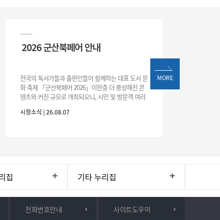
2026 군산북페어 안내
전국의 독서가들과 출판인들이 함께하는 대표 도서 문
MORE
화 축제 「군산북페어 2026」이한층 더 풍성해진 콘
텐츠와 커진 규모로 개최되오니, 시민 및 방문객 여러
분의 많은 관심과 참여 바랍니다.□ 행사 개요행사 기
시정소식 | 26.08.07
간: 2026. 8. 28.
리집
기타 누리집
전화번호안내
사이트도우미