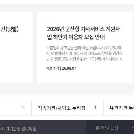
공간(텃밭)
2026년 군산형 가사서비스 지원사
업 하반기 이용자 모집 안내
※붙임의 공고문을 필히 확인 바랍니다.(8.11.게시예
정) 맞벌이·다자녀 가정 등의 가사노동 부담을 경감하
고 일·생활 균형 지원을 위한 「군산형 가사서비스 지
원사업」하반기 이용자를 다음과 같이 추가 모집하오
시정소식 | 26.08.07
니 많은 참여 바랍니다. 1
직속기관/사업소 누리집
유관기관 누
찾아오시는길
처리기기운영·관리방침