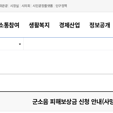
화관광
시장실
시의회
시민광장플랫폼
인구정책
소통참여
생활복지
경제산업
정보공개
새만금 해양거점도시 군산
정보공개 목록/청구
시민참여서비스
여권 민원
기업지원
교육
군산시 소개
군산시 관할권 주요논리
각종 신고/민원
사전정보공표
일자리/창업
차량 민원
상하수도
시청안내
새만금 관할구역 결
주민등록/인감/가
교통안내
기업목록
인사운영
SNS소식
여권발급안내
시민광장플랫폼
교육지원
투자기업 인센티브
정보공개 목록/청구
군산 현황
차량등록사업소 안내
하수도 계획
군산시 명장
사전정보공표
청사종합안내
주민등록/인감/가
시내버스
일반기업 목록
2022년도 통계
조직도
여권 서식
시장에게 바란다
평생교육
기업지원정책
군산의 역사
차량 신규/이전 등록
상수도시설
구인구직
수시공표
전화번호안내
각종서식
택시
사회적경제기업
2023년도 통계
업무
나의민원
학자금대출이자지원
경제 공지/서식
수상현황
저당권 설정/말소 등록
수질검사
청년뜰(청년센터/창업센터)
부서별 팩스번호
시외버스/고속버스
공장 검색
2024년도 통계
부서소
나도한마디
우리아이 꿈탐험 지원사업
기업애로해소SOS
자연지리특성
등록원부 열람/발급
상수도/하수도 요금
시청 오시는 길
철도/항공
2025년도 통계
부서별 
군산시사회적경제지원센터
칭찬합시다
시민정보화교육
강소연구개발특구
행정구역/행정지도
자동차 등록 서식
요금조회납부시스템
여객선
설문조사
부모학교예약시스템
자매결연/국제협력 도시
자동차 과태료 조회 및 납부
공공하수처리시설
교통 관련사이트
일자리 지원사업
군소음 피해보상금 신청 안내(사
자원봉사참여
군산어린이시청
군산의 상징
자동차 정기(종합)검사 기
주정차단속 문자알
일자리지원센터
간조회 및 검사예약
스
전자민원창
적극행정
디지털배움터