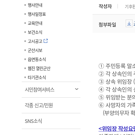
계약정보공개
행사안내
작성자
기후
전화번호안내
전화번호안내
전화번호안내
전화번호안내
전화번호안내
전화번호안내
전화번호안내
전화번호안내
군산시보
장사정보
행사일정표
입찰/계약정보
읍면동소식
주민복지 안내서
주요시책
수산업
찾아오시는길
찾아오시는길
찾아오시는길
찾아오시는길
찾아오시는길
찾아오시는길
찾아오시는길
찾아오시는길
교육안내
첨부파일
용역과제
민원편의제도
웹진 열린군산
시정계획
어업현황
보건소식
타기관소식
민원 1회방문 처리제
주요업무
수산물 안전정보
고시공고
어디서나 민원처리제
시정백서
군산시보
군산수산물 소비촉진행사
상품권 구매 사용 및 관리
사전심사 청구제도
읍면동소식
군산 특화 수산물
① 주민등록 말소
민원인 후견인제
웹진 열린군산
② 각 상속인의 
복합민원 상담예약제
타기관소식
③ 상속 위임장 
폐업신고 원스톱서비스
④ 각 상속인의 
열
시민참여서비스
납세자 보호관제도
림
⑤ 위임받는 분의
⑥ 사망자의 가
열
『안심상속』 원스톱 서비
각종 신고/민원
스
림
(부양의무자 확
열
SNS소식
림
<위임장 작성요