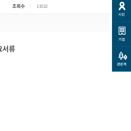
개
재정정보 공개
공공저작물
션
조회수
13532
시민
통계정보
행정규제개혁
소상공인 지원
민방위/재난안전
시스템
행정규제개혁안내
고유가 피해지원금
민방위
규제신문고
군산사랑배달 배달의명수
기업
재난안전
요서류
규제입증요청
카드수수료 지원
풍수해보험
사
규제정보포털
소상공인지원
재해예방
관광객
관련기관 안내
군산시착한가격업소
시민대상보험
통계
영조물 배상보험
인 현황
군산시민 안전보험
군산시민 자전거보험
군산 상품
농업인안전보험 농가부담
 가이드북
금 지원사업