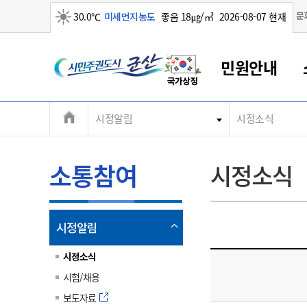
맑음
문
30.0℃
미세먼지농도
좋음 18㎍/㎥
2026-08-07 현재
시
민원안내
민
전
시정알림
시정소식
군산새만금
민원안내
소통참여
생활복지
경제산업
정보공개
군산소개
전북소개
주
군산에서 시작되는 새만금
전북특별자치도 소개
군산사랑상품권
민원창구안내
정보공개제도
복지/보건
시정알림
군산시 비전
체
권
민원이용안내
시정소식
인구정책
상품권 안내
제도안내
전북특별자치도란?
메
소통참여
시정소식
민원수수료
시험/채용
통합돌봄
상품권 공지사항
비공개대상정보
전북특별자치도 용어 Q&A
뉴
도
종합민원창구
보도자료
주민복지
상품권 Q&A
불복구제절차
자료실
시
아름다운 배려창구
행사안내
아동/청소년
상품권 이용규약
수수료
열
시정알림
홍보영상 게시판
토지정보민원창구
행사일정표
여성/가족
판매대행점 조회
정보공개서식
림
군
대표전화
대표전화
대표전화
대표전화
대표전화
대표전화
대표전화
대표전화
063-454-4000
063-454-4000
063-454-4000
063-454-4000
063-454-4000
063-454-4000
063-454-4000
063-454-4000
시정소식
무인민원발급기
교육안내
노인복지
지류상품권 재고조회
시험/채용
산
보건소식
장애인복지
부서 및 담당자 연락처
부서 및 담당자 연락처
부서 및 담당자 연락처
부서 및 담당자 연락처
부서 및 담당자 연락처
부서 및 담당자 연락처
부서 및 담당자 연락처
부서 및 담당자 연락처
보도자료
고시공고
사회서비스(바우처)