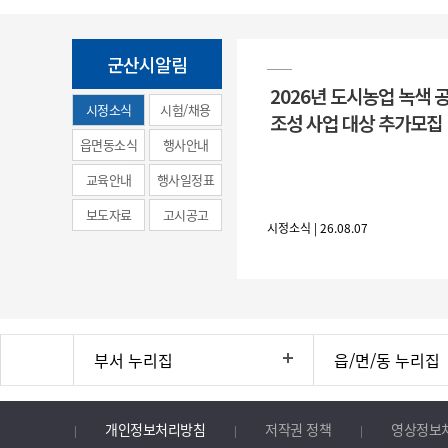
군산시알림
2026년 도시농업 녹색 
시정소식
시험/채용
조성 사업 대상 추가모집
(municipal
읍면동소식
행사안내
news)
교육안내
행사일정표
보도자료
고시공고
시정소식 | 26.08.07
부서 누리집
읍/면/동 누리집
개인정보처리방침
저작권 정책
영상정보