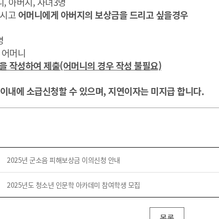
니, 아버지, 자녀3명
기부자 예우제
하시고
어머니에게 아버지의 보상금을 드리고 싶을경우
기부자 명예의 전당
기금사업
명
군산시 답례품
: 어머니
고향사랑기부제 소식
을 작성하여 제출(어머니의 경우 작성 불필요)
년이내에 소급신청할 수 있으며, 지연이자는 미지급 합니다.
2025년 군소음 피해보상금 이의신청 안내
2025년도 청소년 인문학 아카데미 참여학생 모집
목록