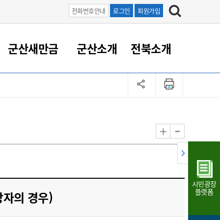
전화번호안내
로그인
회원가입
군산새만금
군산소개
전북소개
정 대응
족관계
부서/업무
RE100의 중심 새만금
도시/공원/주택
산업인프라
정책실명제
토지/건축
읍면동 안내
군산새만금 홍보 영상
조직운영6대지표
농업/축산업
도시재생
지방세
족관계
도시계획/지구단위계획
군산국가산업단지
정책실명제 안내
지방세
도시재생사업
민선8기 농업비전/발전방
공무원 정원
향
-
+
공원녹지
군산2국가산업단지
국민신청실명제안내
지방세환급금신청
도시재생(현장)지원센터
과장급이상 상위직 비율
농산물 유통
식
주택
새만금산업단지
정책실명제 중점관리 대상
지방세 상담챗봇
도시재생시설 현황
공무원 1인당 주민수
가축방역
자료실
자유무역지역
도시재생 공지/행사
현장공무원 비율
동물복지
지방산업단지
재정규모대비 인건비운영
시민광장
농공단지
실국본부수
플랫폼
망자의 경우)
림 서비
산업단지 지도
내고장 알리미
구
항만/여객/공항/철도/컨벤