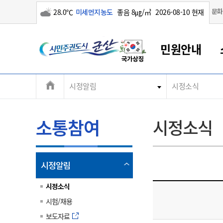
구름많음
문화
28.0℃
미세먼지농도
좋음 8㎍/㎥
2026-08-10 현재
시
민원안내
민
전
시정알림
시정소식
군산새만금
민원안내
소통참여
생활복지
경제산업
정보공개
군산소개
전북소개
주
군산에서 시작되는 새만금
전북특별자치도 소개
군산사랑상품권
민원창구안내
정보공개제도
복지/보건
시정알림
군산시 비전
체
권
민원이용안내
시정소식
인구정책
상품권 안내
제도안내
전북특별자치도란?
메
소통참여
시정소식
민원수수료
시험/채용
통합돌봄
상품권 공지사항
비공개대상정보
전북특별자치도 용어 Q&A
뉴
도
종합민원창구
보도자료
주민복지
상품권 Q&A
불복구제절차
자료실
시
아름다운 배려창구
행사안내
아동/청소년
상품권 이용규약
수수료
열
시정알림
홍보영상 게시판
토지정보민원창구
행사일정표
여성/가족
판매대행점 조회
정보공개서식
림
군
대표전화
대표전화
대표전화
대표전화
대표전화
대표전화
대표전화
대표전화
063-454-4000
063-454-4000
063-454-4000
063-454-4000
063-454-4000
063-454-4000
063-454-4000
063-454-4000
시정소식
무인민원발급기
교육안내
노인복지
지류상품권 재고조회
시험/채용
산
보건소식
장애인복지
부서 및 담당자 연락처
부서 및 담당자 연락처
부서 및 담당자 연락처
부서 및 담당자 연락처
부서 및 담당자 연락처
부서 및 담당자 연락처
부서 및 담당자 연락처
부서 및 담당자 연락처
보도자료
고시공고
사회서비스(바우처)