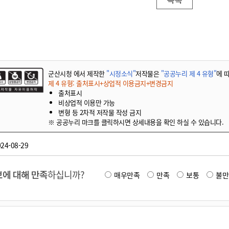
기부자 예우제
기부자 명예의 전당
기금사업
군산시 답례품
고향사랑기부제 소식
군산시청 에서 제작한
"시정소식"
저작물은
"공공누리 제 4 유형"
에 
제 4 유형: 출처표시+상업적 이용금지+변경금지
출처표시
비상업적 이용만 가능
변형 등 2차적 저작물 작성 금지
※ 공공누리 마크를 클릭하시면 상세내용을 확인 하실 수 있습니다.
24-08-29
에 대해 만족
하십니까?
매우만족
만족
보통
불만