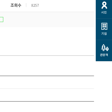
개
재정정보 공개
공공저작물
션
조회수
8257
시민
통계정보
행정규제개혁
소상공인 지원
민방위/재난안전
시스템
행정규제개혁안내
고유가 피해지원금
민방위
규제신문고
군산사랑배달 배달의명수
기업
재난안전
규제입증요청
카드수수료 지원
풍수해보험
사
규제정보포털
소상공인지원
재해예방
관광객
관련기관 안내
군산시착한가격업소
시민대상보험
통계
영조물 배상보험
인 현황
군산시민 안전보험
군산시민 자전거보험
군산 상품
농업인안전보험 농가부담
 가이드북
금 지원사업