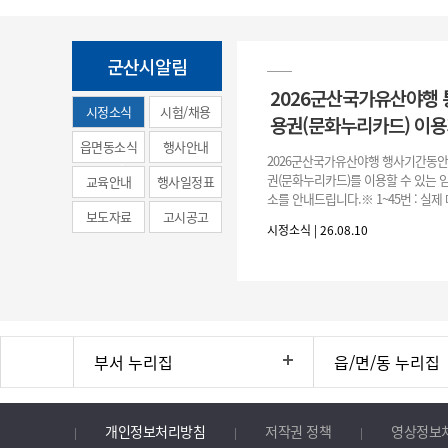
군산시알림
2026군산국가유산야행
시정소식
시험/채용
용권(문화누리카드) 이용
(municipal
읍면동소식
행사안내
2026군산국가유산야행 행사기간동
news)
권(문화누리카드)를 이용할 수 있는 
교육안내
행사일정표
소를 안내드립니다.※ 1~45번 : 실제 
보도자료
고시공고
번 (노란색표시 6군데): 해망굴일원
시정소식 | 26.08.10
문화누리카드 결제가능
부서 누리집
읍/면/동 누리집
개인정보처리방침
저작권 정책
영상정보