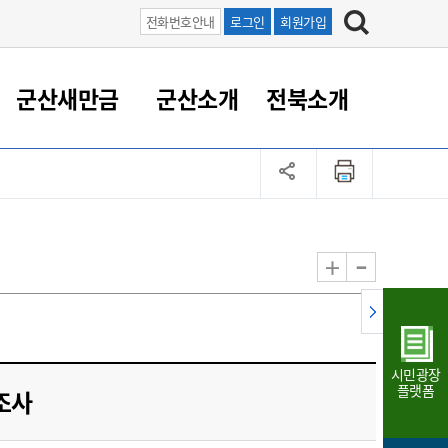
전화번호안내
로그인
회원가입
군산새만금
군산소개
전북소개
정 대응
족관계
부서/업무
RE100의 중심 새만금
도시/공원/주택
산업인프라
정책실명제
토지/건축
읍면동 안내
군산새만금 홍보 영상
조직운영6대지표
농업/축산업
도시재생
지방세
족관계
도시계획/지구단위계획
군산국가산업단지
정책실명제 안내
지방세
도시재생사업
민선8기 농업비전/발전방
공무원 정원
향
-
+
공원녹지
군산2국가산업단지
국민신청실명제안내
지방세환급금신청
도시재생(현장)지원센터
과장급이상 상위직 비율
농산물 유통
식
주택
새만금산업단지
정책실명제 중점관리 대상
지방세 상담챗봇
도시재생시설 현황
공무원 1인당 주민수
가축방역
자료실
자유무역지역
도시재생 공지/행사
현장공무원 비율
동물복지
지방산업단지
재정규모대비 인건비운영
시민광장
농공단지
실국본부수
플랫폼
가조사
림 서비
산업단지 지도
내고장 알리미
구
항만/여객/공항/철도/컨벤