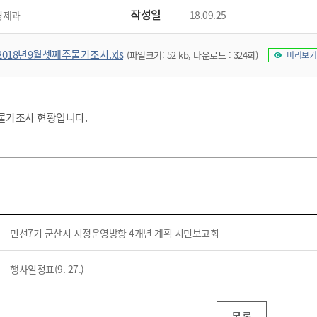
위원회 현황
공공데이터 개방
업무추진비공
군산시 무상교통
작성일
경제과
18.09.25
공부의 명수
정부24
위원회 명단공개
공공데이터 개방
예산/재정
법률정보
국민신문고
건설
부동산
에너지
2018년9월셋째주물가조사.xls
(파일크기: 52 kb, 다운로드 : 324회)
미리보기
환경
청소
위생
위원회 회의록 공개
공공데이터 수요조사
민원편람/서식
한눈에 서비스
전자가족관계등록
예산안내
조례규칙 입법예고
경제동향
도로/가로등
부동산 정보
태양광
환경선언문
청소정보
공중위생
재정공시
조례규칙 입법예고(구)
물가정보
자전거
주소/건축/지적/지리정보
가스/석유
인터넷등기소
환경기본정보
대형폐기물 배출신고
위생용품 제조업
결산보고서
법률정보 관련사이트
사회조사
주 물가조사 현황입니다.
조상땅찾기
국세청홈택스
화학물질 관리지도
공모사업
생활쓰레기 처리요령
식품위생
중기지방재정계획
사업체조
위택스
미세먼지 대응
음식물쓰레기 처리요령
문화 콘텐츠업
투자심사
통계연보
부동산통합민원
환경영향평가
폐기물 처리시설 현황
예산낭비신고
청년통계
체육
공공데이터포털
석면해체 건축물정보
보조금 부정수급 신고
주민등록
새올전자민원창구
체육시설 안내
환경오염업소 공개
공유재산
체류외국
민선7기 군산시 시정운영방향 4개년 계획 시민보고회
군산시체육회
환경 관련사이트
재정용어사전
생활체육 공지
군산시 고향사랑기부제
행사일정표(9. 27.)
고향사랑기부제 소개
군산상품
목록