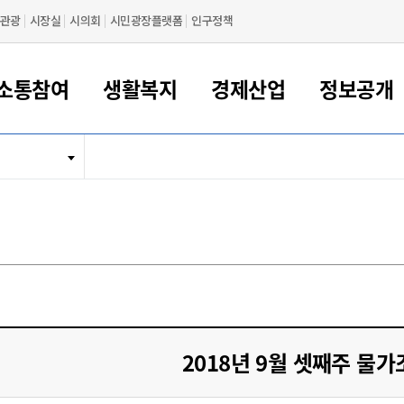
관광
시장실
시의회
시민광장플랫폼
인구정책
소통참여
생활복지
경제산업
정보공개
새만금 해양거점도시 군산
정보공개 목록/청구
시민참여서비스
여권 민원
기업지원
교육
군산시 소개
군산시 관할권 주요논리
각종 신고/민원
사전정보공표
일자리/창업
차량 민원
상하수도
시청안내
새만금 관할구역 결
주민등록/인감/가
교통안내
기업목록
인사운영
SNS소식
여권발급안내
시민광장플랫폼
교육지원
투자기업 인센티브
정보공개 목록/청구
군산 현황
차량등록사업소 안내
하수도 계획
군산시 명장
사전정보공표
청사종합안내
주민등록/인감/가
시내버스
일반기업 목록
2022년도 통계
조직도
여권 서식
시장에게 바란다
평생교육
기업지원정책
군산의 역사
차량 신규/이전 등록
상수도시설
구인구직
수시공표
전화번호안내
각종서식
택시
사회적경제기업
2023년도 통계
업무
나의민원
학자금대출이자지원
경제 공지/서식
수상현황
저당권 설정/말소 등록
수질검사
청년뜰(청년센터/창업센터)
부서별 팩스번호
시외버스/고속버스
공장 검색
2024년도 통계
부서소
나도한마디
우리아이 꿈탐험 지원사업
기업애로해소SOS
자연지리특성
등록원부 열람/발급
상수도/하수도 요금
시청 오시는 길
철도/항공
2025년도 통계
부서별 
군산시사회적경제지원센터
칭찬합시다
시민정보화교육
강소연구개발특구
행정구역/행정지도
자동차 등록 서식
요금조회납부시스템
여객선
설문조사
부모학교예약시스템
자매결연/국제협력 도시
자동차 과태료 조회 및 납부
공공하수처리시설
교통 관련사이트
일자리 지원사업
2018년 9월 셋째주 물
자원봉사참여
군산어린이시청
군산의 상징
자동차 정기(종합)검사 기
주정차단속 문자알
일자리지원센터
간조회 및 검사예약
스
전자민원창
적극행정
디지털배움터