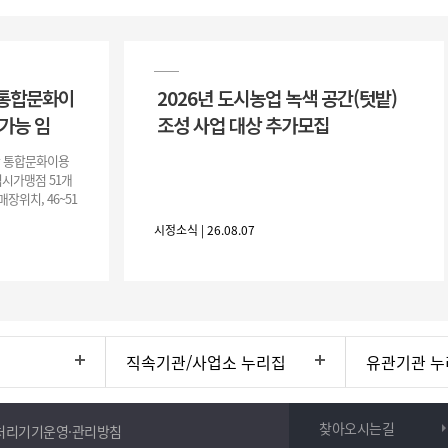
 통합문화이
2026년 도시농업 녹색 공간(텃밭)
가능 임
조성 사업 대상 추가모집
안 통합문화이용
임시가맹점 51개
매장위치, 46~51
 임시부스내에서
시정소식 | 26.08.07
직속기관/사업소 누리집
유관기관 누
찾아오시는길
처리기기운영·관리방침