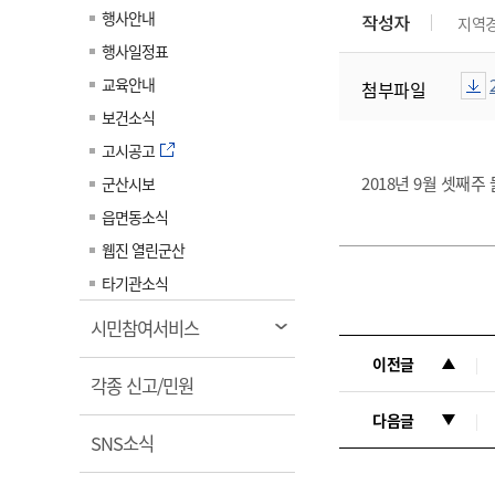
계약정보공개
행사안내
작성자
지역
전화번호안내
전화번호안내
전화번호안내
전화번호안내
전화번호안내
전화번호안내
전화번호안내
전화번호안내
군산시보
장사정보
행사일정표
입찰/계약정보
읍면동소식
주민복지 안내서
주요시책
수산업
찾아오시는길
찾아오시는길
찾아오시는길
찾아오시는길
찾아오시는길
찾아오시는길
찾아오시는길
찾아오시는길
교육안내
첨부파일
용역과제
민원편의제도
웹진 열린군산
시정계획
어업현황
보건소식
타기관소식
민원 1회방문 처리제
주요업무
수산물 안전정보
고시공고
어디서나 민원처리제
시정백서
2018년 9월 셋째
군산시보
군산수산물 소비촉진행사
상품권 구매 사용 및 관리
사전심사 청구제도
읍면동소식
군산 특화 수산물
민원인 후견인제
웹진 열린군산
복합민원 상담예약제
타기관소식
폐업신고 원스톱서비스
열
시민참여서비스
납세자 보호관제도
림
이전글
열
『안심상속』 원스톱 서비
각종 신고/민원
스
림
다음글
열
SNS소식
림