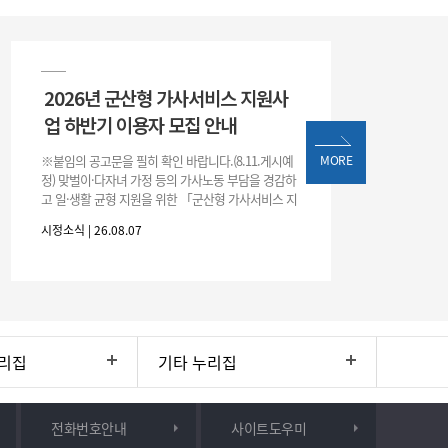
2026년 군산형 가사서비스 지원사
업 하반기 이용자 모집 안내
※붙임의 공고문을 필히 확인 바랍니다.(8.11.게시예
MORE
정) 맞벌이·다자녀 가정 등의 가사노동 부담을 경감하
고 일·생활 균형 지원을 위한 「군산형 가사서비스 지
원사업」하반기 이용자를 다음과 같이 추가 모집하오
시정소식 | 26.08.07
니 많은 참여 바랍니다. 1
리집
기타 누리집
전화번호안내
사이트도우미