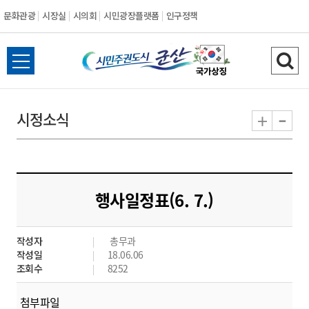
문화관광
시장실
시의회
시민광장플랫폼
인구정책
시
전
검
민
체
색
메
하
-
+
시정소식
주
뉴
기
열
권
기
도
행사일정표(6. 7.)
시
작성자
총무과
군
작성일
18.06.06
조회수
8252
산
첨부파일