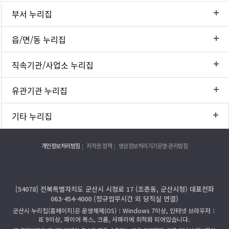
부서 누리집
읍/면/동 누리집
직속기관/사업소 누리집
유관기관 누리집
기타 누리집
개인정보처리방침
저작권 정책
영상정보처리기기운영·관리방침
[54078] 전북특별자치도 군산시 시청로 17 (조촌동, 군산시청) 대표전화
063-454-4000 (정규업무시간 외 당직실 연결)
군산시 누리집(홈페이지)은 운영체제(OS)：Windows 7이상, 인터넷 브라우저：
IE 9이상, 파이어 폭스, 크롬, 사파리에 최적화 되어있습니다.