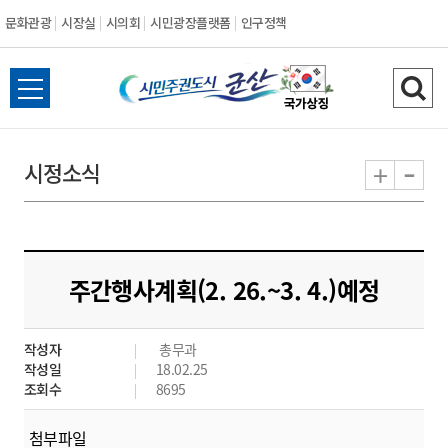
문화관광
시장실
시의회
시민광장플랫폼
인구정책
시
전
검
민
체
색
메
하
-
+
시정소식
주
뉴
기
열
권
기
도
주간행사계획(2. 26.~3. 4.)예정
시
작성자
총무과
군
작성일
18.02.25
조회수
8695
산
첨부파일