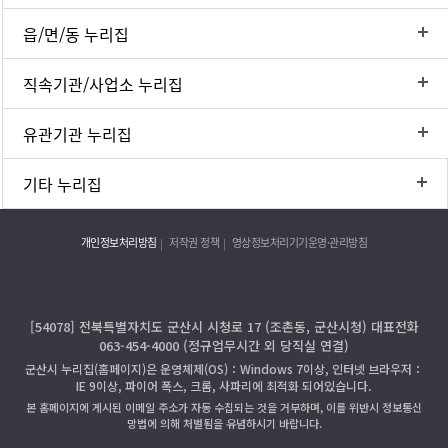
읍/면/동 누리집
직속기관/사업소 누리집
유관기관 누리집
기타 누리집
개인정보처리방침
저작권 정책
영상정보처리기기운영·관리방침
[54078] 전북특별자치도 군산시 시청로 17 (조촌동, 군산시청) 대표전화
063-454-4000 (정규업무시간 외 당직실 연결)
군산시 누리집(홈페이지)은 운영체제(OS)：Windows 7이상, 인터넷 브라우저：
IE 9이상, 파이어 폭스, 크롬, 사파리에 최적화 되어있습니다.
본 홈페이지에 게시된 이메일 주소가 자동 수집되는 것을 거부하며, 이를 위반시 정보통신
망법에 의해 처벌됨을 유념하시기 바랍니다.