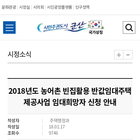
문화관광
시장실
시의회
시민광장플랫폼
인구정책
시
전
검
민
체
색
메
하
-
+
시정소식
주
뉴
기
열
권
기
도
2018년도 농어촌 빈집활용 반값임대주택
시
제공사업 임대희망자 신청 안내
군
작성자
주택행정과
산
작성일
18.01.17
조회수
9746