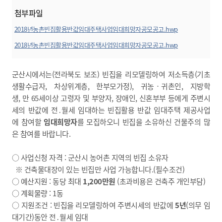
첨부파일
2018년농촌빈집활용반값임대주택사업임대희망자공모공고.hwp
미리보기
2018년농촌빈집활용반값임대주택사업임대희망자공모공고.hwp
미리보기
군산시에서는(전라북도 보조) 빈집을 리모델링하여 저소득층(기초
생활수급자, 차상위계층, 한부모가정), 귀농‧귀촌인, 지방학
생, 만 65세이상 고령자 및 부양자, 장애인, 신혼부부 등에게 주변시
세의 반값에 전․월세 임대하는 빈집활용 반값 임대주택 제공사업
에 참여할
임대희망자
를 모집하오니 빈집을 소유하신 건물주의 많
은 참여를 바랍니다.
○ 사업신청 자격 : 군산시 농어촌 지역의 빈집 소유자
※ 건축물대장이 있는 빈집만 사업 가능합니다.(필수조건)
○ 예산지원 : 동당 최대
1,200만원
(초과비용은 건축주 개인부담)
○ 계획물량 : 1동
○ 지원조건 : 빈집을 리모델링하여 주변시세의 반값에
5년
(의무 임
대기간)동안 전․월세 임대