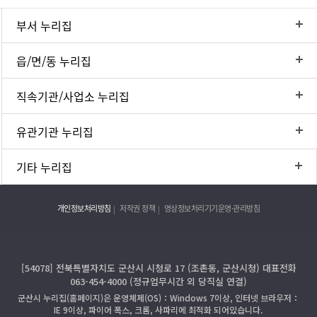
부서 누리집
읍/면/동 누리집
직속기관/사업소 누리집
유관기관 누리집
기타 누리집
개인정보처리방침
저작권 정책
영상정보처리기기운영·관리방침
[54078] 전북특별자치도 군산시 시청로 17 (조촌동, 군산시청) 대표전화
063-454-4000 (정규업무시간 외 당직실 연결)
군산시 누리집(홈페이지)은 운영체제(OS)：Windows 7이상, 인터넷 브라우저：
IE 9이상, 파이어 폭스, 크롬, 사파리에 최적화 되어있습니다.