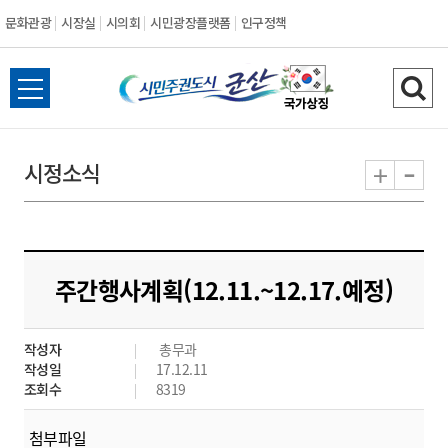
문화관광
시장실
시의회
시민광장플랫폼
인구정책
시
전
검
민
체
색
메
하
-
+
시정소식
주
뉴
기
열
권
기
도
주간행사계획(12.11.~12.17.예정)
시
작성자
총무과
군
작성일
17.12.11
조회수
8319
산
첨부파일