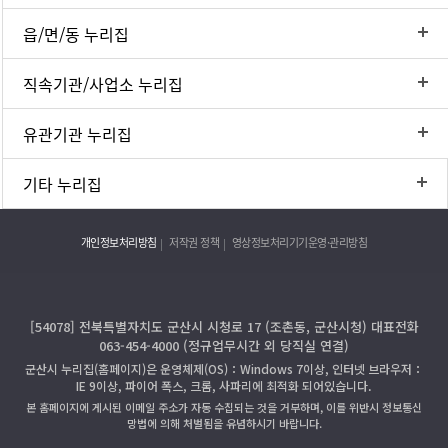
읍/면/동 누리집
직속기관/사업소 누리집
유관기관 누리집
기타 누리집
개인정보처리방침
저작권 정책
영상정보처리기기운영·관리방침
[54078] 전북특별자치도 군산시 시청로 17 (조촌동, 군산시청) 대표전화
063-454-4000 (정규업무시간 외 당직실 연결)
군산시 누리집(홈페이지)은 운영체제(OS)：Windows 7이상, 인터넷 브라우저：
IE 9이상, 파이어 폭스, 크롬, 사파리에 최적화 되어있습니다.
본 홈페이지에 게시된 이메일 주소가 자동 수집되는 것을 거부하며, 이를 위반시 정보통신
망법에 의해 처벌됨을 유념하시기 바랍니다.