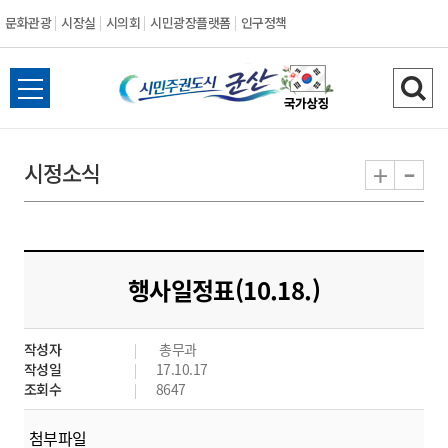
문화관광
시장실
시의회
시민광장플랫폼
인구정책
시
전
검
민
체
색
메
하
-
+
시정소식
주
뉴
기
열
권
기
도
행사일정표(10.18.)
시
작성자
총무과
군
작성일
17.10.17
조회수
8647
산
첨부파일