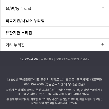
읍/면/동 누리집
직속기관/사업소 누리집
유관기관 누리집
기타 누리집
개인정보처리방침
저작권 정책
영상정보처리기기운영·관리방침
[54078] 전북특별자치도 군산시 시청로 17 (조촌동, 군산시청) 대표전화
063-454-4000 (정규업무시간 외 당직실 연결)
군산시 누리집(홈페이지)은 운영체제(OS)：Windows 7이상, 인터넷 브라우저：
IE 9이상, 파이어 폭스, 크롬, 사파리에 최적화 되어있습니다.
본 홈페이지에 게시된 이메일 주소가 자동 수집되는 것을 거부하며, 이를 위반시 정보통신
망법에 의해 처벌됨을 유념하시기 바랍니다.