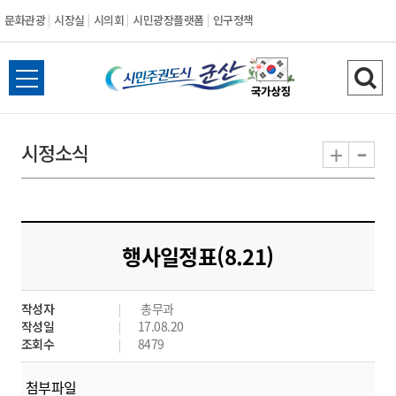
문화관광
시장실
시의회
시민광장플랫폼
인구정책
시
전
검
민
체
색
메
하
-
+
시정소식
주
뉴
기
열
권
기
도
행사일정표(8.21)
시
작성자
총무과
군
작성일
17.08.20
조회수
8479
산
첨부파일