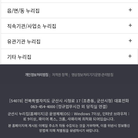
읍/면/동 누리집
직속기관/사업소 누리집
유관기관 누리집
기타 누리집
개인정보처리방침
저작권 정책
영상정보처리기기운영·관리방침
[54078] 전북특별자치도 군산시 시청로 17 (조촌동, 군산시청) 대표전화
063-454-4000 (정규업무시간 외 당직실 연결)
군산시 누리집(홈페이지)은 운영체제(OS)：Windows 7이상, 인터넷 브라우저：
IE 9이상, 파이어 폭스, 크롬, 사파리에 최적화 되어있습니다.
본 홈페이지에 게시된 이메일 주소가 자동 수집되는 것을 거부하며, 이를 위반시 정보통신
망법에 의해 처벌됨을 유념하시기 바랍니다.