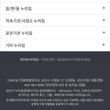
읍/면/동 누리집
직속기관/사업소 누리집
유관기관 누리집
기타 누리집
개인정보처리방침
저작권 정책
영상정보처리기기운영·관리방침
[54078] 전북특별자치도 군산시 시청로 17 (조촌동, 군산시청) 대표전화
063-454-4000 (정규업무시간 외 당직실 연결)
군산시 누리집(홈페이지)은 운영체제(OS)：Windows 7이상, 인터넷 브라우저：
IE 9이상, 파이어 폭스, 크롬, 사파리에 최적화 되어있습니다.
본 홈페이지에 게시된 이메일 주소가 자동 수집되는 것을 거부하며, 이를 위반시 정보통신
망법에 의해 처벌됨을 유념하시기 바랍니다.