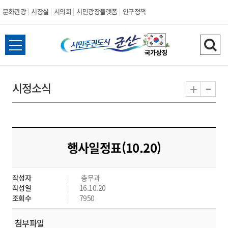
문화관광
시장실
시의회
시민광장플랫폼
인구정책
시
전
검
민
체
색
메
하
-
+
시정소식
주
뉴
기
열
권
기
도
행사일정표(10.20)
시
작성자
총무과
군
작성일
16.10.20
조회수
7950
산
첨부파일