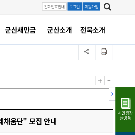
전화번호안내
로그인
회원가입
군산새만금
군산소개
전북소개
정 대응
족관계
부서/업무
RE100의 중심 새만금
도시/공원/주택
산업인프라
정책실명제
토지/건축
읍면동 안내
군산새만금 홍보 영상
조직운영6대지표
농업/축산업
도시재생
지방세
족관계
도시계획/지구단위계획
군산국가산업단지
정책실명제 안내
지방세
도시재생사업
민선8기 농업비전/발전방
공무원 정원
향
-
+
공원녹지
군산2국가산업단지
국민신청실명제안내
지방세환급금신청
도시재생(현장)지원센터
과장급이상 상위직 비율
농산물 유통
식
주택
새만금산업단지
정책실명제 중점관리 대상
지방세 상담챗봇
도시재생시설 현황
공무원 1인당 주민수
가축방역
자료실
자유무역지역
도시재생 공지/행사
현장공무원 비율
동물복지
지방산업단지
재정규모대비 인건비운영
시민광장
농공단지
실국본부수
플랫폼
제채움단" 모집 안내
림 서비
산업단지 지도
내고장 알리미
구
항만/여객/공항/철도/컨벤