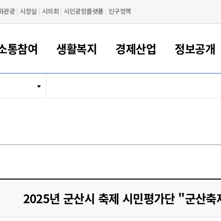
화관광
시장실
시의회
시민광장플랫폼
인구정책
소통참여
생활복지
경제산업
정보공개
새만금 해양거점도시 군산
정보공개 목록/청구
시민참여서비스
여권 민원
기업지원
교육
군산시 소개
군산시 관할권 주요논리
각종 신고/민원
사전정보공표
일자리/창업
차량 민원
상하수도
시청안내
새만금 관할구역 결
주민등록/인감/가
교통안내
기업목록
인사운영
SNS소식
여권발급안내
시민광장플랫폼
교육지원
투자기업 인센티브
정보공개 목록/청구
군산 현황
차량등록사업소 안내
하수도 계획
군산시 명장
사전정보공표
청사종합안내
주민등록/인감/가
시내버스
일반기업 목록
2022년도 통계
조직도
여권 서식
시장에게 바란다
평생교육
기업지원정책
군산의 역사
차량 신규/이전 등록
상수도시설
구인구직
수시공표
전화번호안내
각종서식
택시
사회적경제기업
2023년도 통계
업무
나의민원
학자금대출이자지원
경제 공지/서식
수상현황
저당권 설정/말소 등록
수질검사
청년뜰(청년센터/창업센터)
부서별 팩스번호
시외버스/고속버스
공장 검색
2024년도 통계
부서소
나도한마디
우리아이 꿈탐험 지원사업
기업애로해소SOS
자연지리특성
등록원부 열람/발급
상수도/하수도 요금
시청 오시는 길
철도/항공
2025년도 통계
부서별 
군산시사회적경제지원센터
칭찬합시다
시민정보화교육
강소연구개발특구
행정구역/행정지도
자동차 등록 서식
요금조회납부시스템
여객선
설문조사
부모학교예약시스템
자매결연/국제협력 도시
자동차 과태료 조회 및 납부
공공하수처리시설
교통 관련사이트
일자리 지원사업
2025년 군산시 축제 시민평가단 "군산축
자원봉사참여
군산어린이시청
군산의 상징
자동차 정기(종합)검사 기
주정차단속 문자알
일자리지원센터
간조회 및 검사예약
스
전자민원창
적극행정
디지털배움터