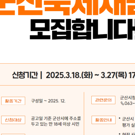
기부자 예우제
기부자 명예의 전당
기금사업
군산시 답례품
고향사랑기부제 소식