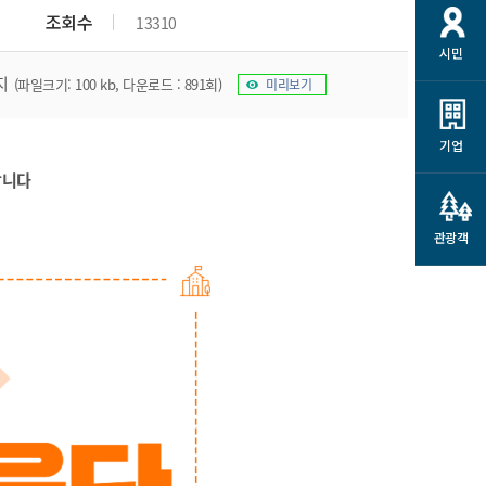
개
재정정보 공개
공공저작물
션
조회수
13310
시민
통계정보
행정규제개혁
소상공인 지원
지
(파일크기: 100 kb, 다운로드 : 891회)
미리보기
민방위/재난안전
시스템
행정규제개혁안내
고유가 피해지원금
민방위
규제신문고
군산사랑배달 배달의명수
기업
재난안전
규제입증요청
랍니다
카드수수료 지원
풍수해보험
사
규제정보포털
소상공인지원
재해예방
관광객
관련기관 안내
군산시착한가격업소
시민대상보험
통계
영조물 배상보험
인 현황
군산시민 안전보험
군산시민 자전거보험
군산 상품
농업인안전보험 농가부담
 가이드북
금 지원사업