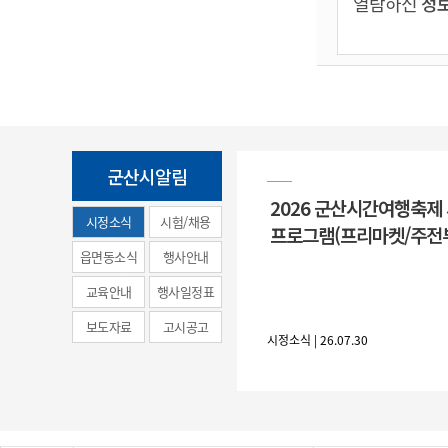
열람하신
정보
군산시알림
2026 군산시간여행축제
시정소식
시험/채용
프로그램(프리마켓/주전
(municipal
읍면동소식
행사안내
news)
교육안내
행사일정표
보도자료
고시공고
시정소식 | 26.07.30