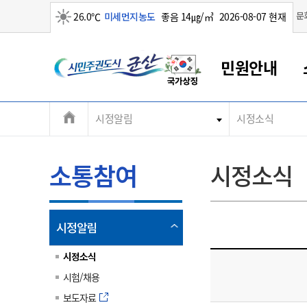
맑음
문
26.0℃
미세먼지농도
좋음 14㎍/㎥
2026-08-07 현재
시
민원안내
민
전
시정알림
시정소식
군산새만금
민원안내
소통참여
생활복지
경제산업
정보공개
군산소개
전북소개
주
군산에서 시작되는 새만금
전북특별자치도 소개
군산사랑상품권
민원창구안내
정보공개제도
복지/보건
시정알림
군산시 비전
체
권
민원이용안내
시정소식
인구정책
상품권 안내
제도안내
전북특별자치도란?
메
소통참여
시정소식
민원수수료
시험/채용
통합돌봄
상품권 공지사항
비공개대상정보
전북특별자치도 용어 Q&A
뉴
도
종합민원창구
보도자료
주민복지
상품권 Q&A
불복구제절차
자료실
시
아름다운 배려창구
행사안내
아동/청소년
상품권 이용규약
수수료
열
시정알림
홍보영상 게시판
토지정보민원창구
행사일정표
여성/가족
판매대행점 조회
정보공개서식
림
군
대표전화
대표전화
대표전화
대표전화
대표전화
대표전화
대표전화
대표전화
063-454-4000
063-454-4000
063-454-4000
063-454-4000
063-454-4000
063-454-4000
063-454-4000
063-454-4000
시정소식
무인민원발급기
교육안내
노인복지
지류상품권 재고조회
시험/채용
산
보건소식
장애인복지
부서 및 담당자 연락처
부서 및 담당자 연락처
부서 및 담당자 연락처
부서 및 담당자 연락처
부서 및 담당자 연락처
부서 및 담당자 연락처
부서 및 담당자 연락처
부서 및 담당자 연락처
보도자료
고시공고
사회서비스(바우처)