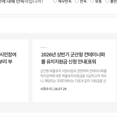
에 대해 만족
하십니까?
매우만족
만족
보통
불만
 시민참여
2026년 상반기 군산항 컨테이너화
부리 부
물 유치지원금 신청 안내(포워
군산항 화물유치 지원사업과 관련하여 컨테이너화물
처리실적에 따른 화물유치지원금을 지급하고자 하오
니, 해당되는 포워더께서는 다음과 같이 지원금을 신
청하시기 바랍니다. 1. 해당기간 : ‘25. 11. 1. ~ '26. 4.
시정소식 | 26.07.29
30.(6개