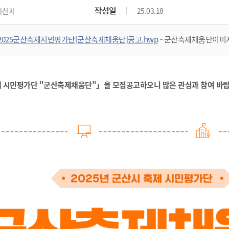
위원회 현황
공공데이터 개방
업무추진비공
군산시 무상교통
작성일
예산과
25.03.18
공부의 명수
정부24
위원회 명단공개
공공데이터 개방
예산/재정
법률정보
국민신문고
건설
부동산
에너지
2025군산축제시민평가단[군산축제채움단]공고.hwp
- 군산축제채움단이미
환경
청소
위생
위원회 회의록 공개
공공데이터 수요조사
민원편람/서식
한눈에 서비스
전자가족관계등록
예산안내
조례규칙 입법예고
경제동향
도로/가로등
부동산 정보
태양광
환경선언문
청소정보
공중위생
재정공시
조례규칙 입법예고(구)
물가정보
자전거
주소/건축/지적/지리정보
가스/석유
인터넷등기소
환경기본정보
대형폐기물 배출신고
위생용품 제조업
결산보고서
법률정보 관련사이트
사회조사
축제 시민평가단 "군산축제채움단"」을 모집공고하오니 많은 관심과 참여 바
조상땅찾기
국세청홈택스
화학물질 관리지도
공모사업
생활쓰레기 처리요령
식품위생
중기지방재정계획
사업체조
위택스
미세먼지 대응
음식물쓰레기 처리요령
문화 콘텐츠업
투자심사
통계연보
부동산통합민원
환경영향평가
폐기물 처리시설 현황
예산낭비신고
청년통계
체육
공공데이터포털
석면해체 건축물정보
보조금 부정수급 신고
주민등록
새올전자민원창구
체육시설 안내
환경오염업소 공개
공유재산
체류외국
군산시체육회
환경 관련사이트
재정용어사전
생활체육 공지
군산시 고향사랑기부제
고향사랑기부제 소개
군산상품