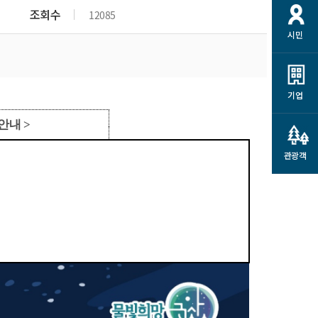
개
재정정보 공개
공공저작물
션
조회수
12085
시민
통계정보
행정규제개혁
소상공인 지원
민방위/재난안전
시스템
행정규제개혁안내
고유가 피해지원금
민방위
규제신문고
군산사랑배달 배달의명수
기업
재난안전
규제입증요청
카드수수료 지원
 안내
>
풍수해보험
사
규제정보포털
소상공인지원
재해예방
관광객
관련기관 안내
군산시착한가격업소
시민대상보험
통계
영조물 배상보험
인 현황
군산시민 안전보험
군산시민 자전거보험
군산 상품
농업인안전보험 농가부담
 가이드북
금 지원사업