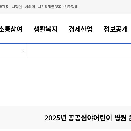
화관광
시장실
시의회
시민광장플랫폼
인구정책
소통참여
생활복지
경제산업
정보공개
새만금 해양거점도시 군산
정보공개 목록/청구
시민참여서비스
여권 민원
기업지원
교육
군산시 소개
군산시 관할권 주요논리
각종 신고/민원
사전정보공표
일자리/창업
차량 민원
상하수도
시청안내
새만금 관할구역 결
주민등록/인감/가
교통안내
기업목록
인사운영
SNS소식
여권발급안내
시민광장플랫폼
교육지원
투자기업 인센티브
정보공개 목록/청구
군산 현황
차량등록사업소 안내
하수도 계획
군산시 명장
사전정보공표
청사종합안내
주민등록/인감/가
시내버스
일반기업 목록
2022년도 통계
조직도
여권 서식
시장에게 바란다
평생교육
기업지원정책
군산의 역사
차량 신규/이전 등록
상수도시설
구인구직
수시공표
전화번호안내
각종서식
택시
사회적경제기업
2023년도 통계
업무
나의민원
학자금대출이자지원
경제 공지/서식
수상현황
저당권 설정/말소 등록
수질검사
청년뜰(청년센터/창업센터)
부서별 팩스번호
시외버스/고속버스
공장 검색
2024년도 통계
부서소
나도한마디
우리아이 꿈탐험 지원사업
기업애로해소SOS
자연지리특성
등록원부 열람/발급
상수도/하수도 요금
시청 오시는 길
철도/항공
2025년도 통계
부서별 
군산시사회적경제지원센터
칭찬합시다
시민정보화교육
강소연구개발특구
행정구역/행정지도
자동차 등록 서식
요금조회납부시스템
여객선
설문조사
부모학교예약시스템
자매결연/국제협력 도시
자동차 과태료 조회 및 납부
공공하수처리시설
교통 관련사이트
일자리 지원사업
2025년 공공심야어린이 병원 
자원봉사참여
군산어린이시청
군산의 상징
자동차 정기(종합)검사 기
주정차단속 문자알
일자리지원센터
간조회 및 검사예약
스
전자민원창
적극행정
디지털배움터