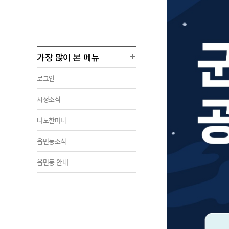
가장 많이 본 메뉴
로그인
시정소식
나도한마디
읍면동소식
읍면동 안내