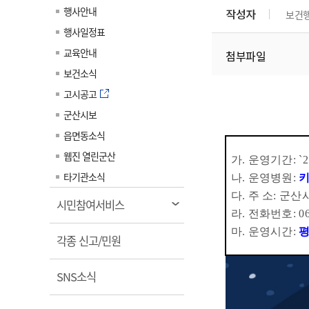
계약정보공개
행사안내
작성자
보건
전화번호안내
전화번호안내
전화번호안내
전화번호안내
전화번호안내
전화번호안내
전화번호안내
전화번호안내
군산시보
장사정보
행사일정표
입찰/계약정보
읍면동소식
주민복지 안내서
주요시책
수산업
찾아오시는길
찾아오시는길
찾아오시는길
찾아오시는길
찾아오시는길
찾아오시는길
찾아오시는길
찾아오시는길
교육안내
첨부파일
용역과제
민원편의제도
웹진 열린군산
시정계획
어업현황
보건소식
타기관소식
민원 1회방문 처리제
주요업무
수산물 안전정보
고시공고
어디서나 민원처리제
시정백서
군산시보
군산수산물 소비촉진행사
상품권 구매 사용 및 관리
사전심사 청구제도
읍면동소식
군산 특화 수산물
민원인 후견인제
웹진 열린군산
가
.
운영기간
: `
복합민원 상담예약제
타기관소식
나
.
운영병원
:
폐업신고 원스톱서비스
다
.
주 소
:
군산
열
시민참여서비스
라
.
전화번호
: 0
납세자 보호관제도
림
마
.
운영시간
:
열
『안심상속』 원스톱 서비
각종 신고/민원
스
림
열
SNS소식
림