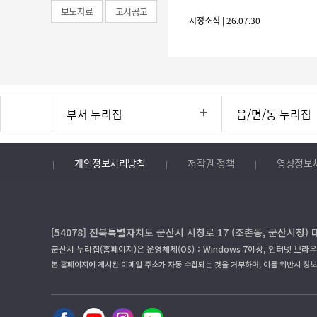
보도자료
고시공고
시정소식 | 26.07.30
부서 누리집
읍/면/동 누리집
개인정보처리방침
저작권 정책
영상정보
[54078] 전북특별자치도 군산시 시청로 17 (조촌동, 군산시청) 
군산시 누리집(홈페이지)은 운영체제(OS)：Windows 7이상, 인터넷 브라우
본 홈페이지에 게시된 이메일 주소가 자동 수집되는 것을 거부하며, 이를 위반시 정