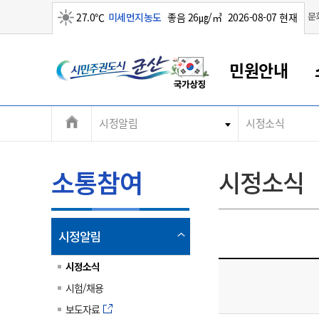
맑음
문
27.0℃
미세먼지농도
좋음 26㎍/㎥
2026-08-07 현재
시
민원안내
민
전
시정알림
시정소식
군산새만금
민원안내
소통참여
생활복지
경제산업
정보공개
군산소개
전북소개
주
군산에서 시작되는 새만금
전북특별자치도 소개
군산사랑상품권
민원창구안내
정보공개제도
복지/보건
시정알림
군산시 비전
체
권
민원이용안내
시정소식
인구정책
상품권 안내
제도안내
전북특별자치도란?
메
소통참여
시정소식
민원수수료
시험/채용
통합돌봄
상품권 공지사항
비공개대상정보
전북특별자치도 용어 Q&A
뉴
도
종합민원창구
보도자료
주민복지
상품권 Q&A
불복구제절차
자료실
시
아름다운 배려창구
행사안내
아동/청소년
상품권 이용규약
수수료
열
시정알림
홍보영상 게시판
토지정보민원창구
행사일정표
여성/가족
판매대행점 조회
정보공개서식
림
군
대표전화
대표전화
대표전화
대표전화
대표전화
대표전화
대표전화
대표전화
063-454-4000
063-454-4000
063-454-4000
063-454-4000
063-454-4000
063-454-4000
063-454-4000
063-454-4000
시정소식
무인민원발급기
교육안내
노인복지
지류상품권 재고조회
시험/채용
산
보건소식
장애인복지
부서 및 담당자 연락처
부서 및 담당자 연락처
부서 및 담당자 연락처
부서 및 담당자 연락처
부서 및 담당자 연락처
부서 및 담당자 연락처
부서 및 담당자 연락처
부서 및 담당자 연락처
보도자료
고시공고
사회서비스(바우처)