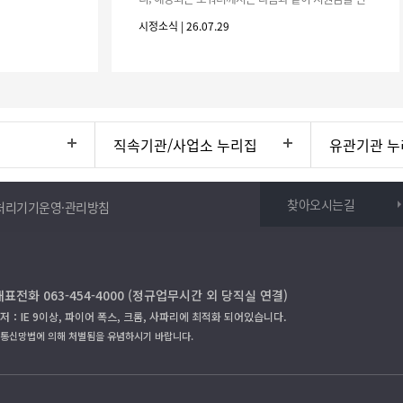
청하시기 바랍니다. 1. 해당기간 : ‘25. 11. 1. ~ '26. 4.
시정소식 | 26.07.29
30.(6개
직속기관/사업소 누리집
유관기관 누
찾아오시는길
처리기기운영·관리방침
대표전화 063-454-4000 (정규업무시간 외 당직실 연결)
저：IE 9이상, 파이어 폭스, 크롬, 사파리에 최적화 되어있습니다.
보통신망법에 의해 처벌됨을 유념하시기 바랍니다.