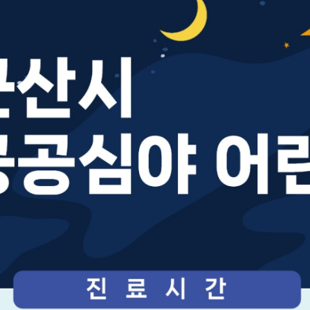
기부자 예우제
기부자 명예의 전당
기금사업
군산시 답례품
고향사랑기부제 소식