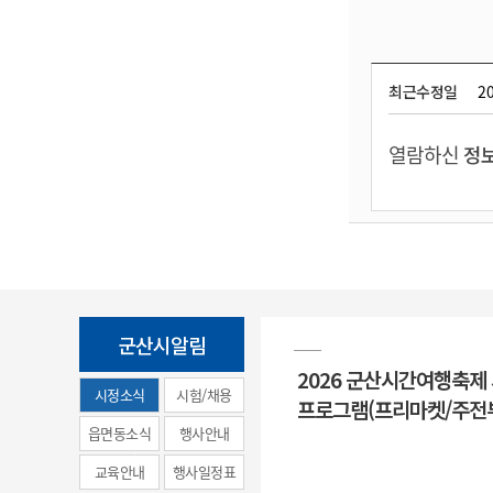
최근수정일
20
열람하신
정보
군산시알림
2026 군산시간여행축제
시정소식
시험/채용
프로그램(프리마켓/주전
(municipal
읍면동소식
행사안내
news)
교육안내
행사일정표