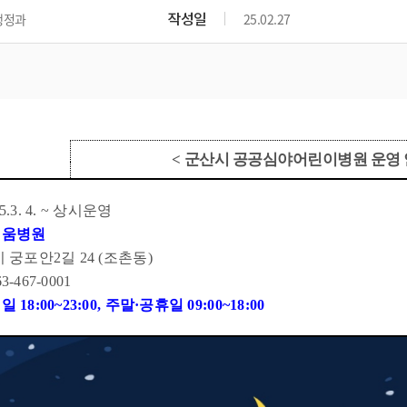
위원회 현황
공공데이터 개방
업무추진비공
군산시 무상교통
작성일
행정과
25.02.27
공부의 명수
정부24
위원회 명단공개
공공데이터 개방
예산/재정
법률정보
국민신문고
건설
부동산
에너지
환경
청소
위생
위원회 회의록 공개
공공데이터 수요조사
민원편람/서식
한눈에 서비스
전자가족관계등록
예산안내
조례규칙 입법예고
경제동향
도로/가로등
부동산 정보
태양광
환경선언문
청소정보
공중위생
재정공시
조례규칙 입법예고(구)
물가정보
자전거
주소/건축/지적/지리정보
가스/석유
인터넷등기소
환경기본정보
대형폐기물 배출신고
위생용품 제조업
결산보고서
법률정보 관련사이트
사회조사
조상땅찾기
국세청홈택스
<
군산시 공공심야어린이병원 운영
화학물질 관리지도
공모사업
생활쓰레기 처리요령
식품위생
중기지방재정계획
사업체조
위택스
미세먼지 대응
음식물쓰레기 처리요령
문화 콘텐츠업
투자심사
통계연보
25.3. 4. ~
상시운영
부동산통합민원
환경영향평가
폐기물 처리시설 현황
예산낭비신고
청년통계
키움병원
체육
공공데이터포털
석면해체 건축물정보
시 궁포안
보조금 부정수급 신고
2
길
24 (
조촌동
)
주민등록
새올전자민원창구
체육시설 안내
환경오염업소 공개
63-467-0001
공유재산
체류외국
평일
18:00~23:00,
주말
·
공휴일
09:00~18:00
군산시체육회
환경 관련사이트
재정용어사전
생활체육 공지
군산시 고향사랑기부제
고향사랑기부제 소개
군산상품