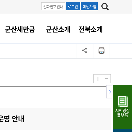
전화번호안내
로그인
회원가입
군산새만금
군산소개
전북소개
정 대응
족관계
부서/업무
RE100의 중심 새만금
도시/공원/주택
산업인프라
정책실명제
토지/건축
읍면동 안내
군산새만금 홍보 영상
조직운영6대지표
농업/축산업
도시재생
지방세
족관계
도시계획/지구단위계획
군산국가산업단지
정책실명제 안내
지방세
도시재생사업
민선8기 농업비전/발전방
공무원 정원
향
-
+
공원녹지
군산2국가산업단지
국민신청실명제안내
지방세환급금신청
도시재생(현장)지원센터
과장급이상 상위직 비율
농산물 유통
식
주택
새만금산업단지
정책실명제 중점관리 대상
지방세 상담챗봇
도시재생시설 현황
공무원 1인당 주민수
가축방역
자료실
자유무역지역
도시재생 공지/행사
현장공무원 비율
동물복지
지방산업단지
재정규모대비 인건비운영
시민광장
농공단지
실국본부수
플랫폼
운영 안내
림 서비
산업단지 지도
내고장 알리미
구
항만/여객/공항/철도/컨벤