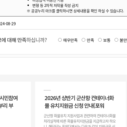
변형 등 2차적 저작물 작성 금지
※ 공공누리 마크를 클릭하시면 상세내용을 확인 하실 수 있습니다.
24-08-29
에 대해 만족
하십니까?
매우만족
만족
보통
불만
 시민참여
2026년 상반기 군산항 컨테이너화
부리 부
물 유치지원금 신청 안내(포워
군산항 화물유치 지원사업과 관련하여 컨테이너화물
처리실적에 따른 화물유치지원금을 지급하고자 하오
니, 해당되는 포워더께서는 다음과 같이 지원금을 신