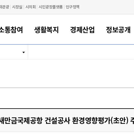
화관광
시장실
시의회
시민광장플랫폼
인구정책
소통참여
생활복지
경제산업
정보공개
새만금 해양거점도시 군산
정보공개 목록/청구
시민참여서비스
여권 민원
기업지원
교육
군산시 소개
군산시 관할권 주요논리
각종 신고/민원
사전정보공표
일자리/창업
차량 민원
상하수도
시청안내
새만금 관할구역 결
주민등록/인감/가
교통안내
기업목록
인사운영
SNS소식
여권발급안내
시민광장플랫폼
교육지원
투자기업 인센티브
정보공개 목록/청구
군산 현황
차량등록사업소 안내
하수도 계획
군산시 명장
사전정보공표
청사종합안내
주민등록/인감/가
시내버스
일반기업 목록
2022년도 통계
조직도
여권 서식
시장에게 바란다
평생교육
기업지원정책
군산의 역사
차량 신규/이전 등록
상수도시설
구인구직
수시공표
전화번호안내
각종서식
택시
사회적경제기업
2023년도 통계
업무
나의민원
학자금대출이자지원
경제 공지/서식
수상현황
저당권 설정/말소 등록
수질검사
청년뜰(청년센터/창업센터)
부서별 팩스번호
시외버스/고속버스
공장 검색
2024년도 통계
부서소
나도한마디
우리아이 꿈탐험 지원사업
기업애로해소SOS
자연지리특성
등록원부 열람/발급
상수도/하수도 요금
시청 오시는 길
철도/항공
2025년도 통계
부서별 
군산시사회적경제지원센터
칭찬합시다
시민정보화교육
강소연구개발특구
행정구역/행정지도
자동차 등록 서식
요금조회납부시스템
여객선
설문조사
부모학교예약시스템
자매결연/국제협력 도시
자동차 과태료 조회 및 납부
공공하수처리시설
교통 관련사이트
일자리 지원사업
새만금국제공항 건설공사 환경영향평가(초안) 
자원봉사참여
군산어린이시청
군산의 상징
자동차 정기(종합)검사 기
주정차단속 문자알
일자리지원센터
간조회 및 검사예약
스
전자민원창
적극행정
디지털배움터