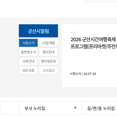
군산시알림
2026 군산시간여행축제
시정소식
시험/채용
프로그램(프리마켓/주전
(municipal
읍면동소식
행사안내
news)
교육안내
행사일정표
보도자료
고시공고
시정소식 | 26.07.30
부서 누리집
읍/면/동 누리집