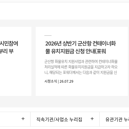
 시민참여
2026년 상반기 군산항 컨테이너화
부리 부
물 유치지원금 신청 안내(포워
군산항 화물유치 지원사업과 관련하여 컨테이너화물
처리실적에 따른 화물유치지원금을 지급하고자 하오
니, 해당되는 포워더께서는 다음과 같이 지원금을 신
청하시기 바랍니다. 1. 해당기간 : ‘25. 11. 1. ~ '26. 4.
시정소식 | 26.07.29
30.(6개
직속기관/사업소 누리집
유관기관 누