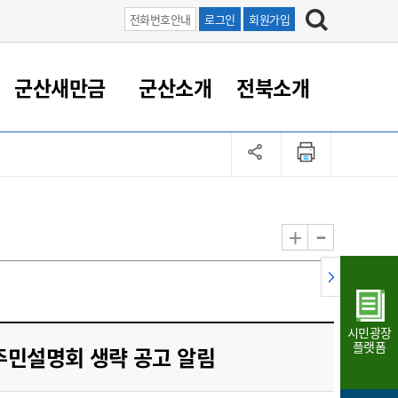
전화번호안내
로그인
회원가입
군산새만금
군산소개
전북소개
정 대응
족관계
부서/업무
RE100의 중심 새만금
도시/공원/주택
산업인프라
정책실명제
토지/건축
읍면동 안내
군산새만금 홍보 영상
조직운영6대지표
농업/축산업
도시재생
지방세
족관계
도시계획/지구단위계획
군산국가산업단지
정책실명제 안내
지방세
도시재생사업
민선8기 농업비전/발전방
공무원 정원
향
-
+
공원녹지
군산2국가산업단지
국민신청실명제안내
지방세환급금신청
도시재생(현장)지원센터
과장급이상 상위직 비율
농산물 유통
식
주택
새만금산업단지
정책실명제 중점관리 대상
지방세 상담챗봇
도시재생시설 현황
공무원 1인당 주민수
가축방역
자료실
자유무역지역
도시재생 공지/행사
현장공무원 비율
동물복지
지방산업단지
재정규모대비 인건비운영
시민광장
농공단지
실국본부수
플랫폼
주민설명회 생략 공고 알림
림 서비
산업단지 지도
내고장 알리미
구
항만/여객/공항/철도/컨벤