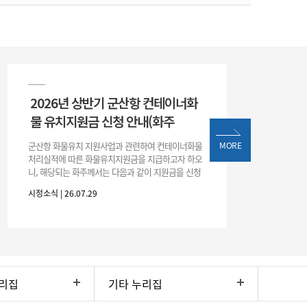
2026년 상반기 군산항 컨테이너화
물 유치지원금 신청 안내(화주
군산항 화물유치 지원사업과 관련하여 컨테이너화물
MORE
처리실적에 따른 화물유치지원금을 지급하고자 하오
니, 해당되는 화주께서는 다음과 같이 지원금을 신청
하시기 바랍니다. 1. 해당기간 : ‘25. 11. 1. ~ '26. 4. 30.
시정소식 | 26.07.29
(6개월
리집
기타 누리집