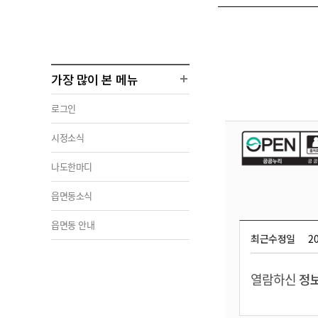
가장 많이 본 메뉴
로그인
시정소식
나도한마디
읍면동소식
읍면동 안내
최근수정일
20
열람하신
정보