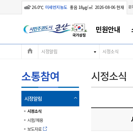
흐림
문
26.0℃
미세먼지농도
좋음 18㎍/㎥
2026-08-06 현재
시
민원안내
민
전
시정알림
시정소식
군산새만금
민원안내
소통참여
생활복지
경제산업
정보공개
군산소개
전북소개
주
군산에서 시작되는 새만금
전북특별자치도 소개
군산사랑상품권
민원창구안내
정보공개제도
복지/보건
시정알림
군산시 비전
체
권
민원이용안내
시정소식
인구정책
상품권 안내
제도안내
전북특별자치도란?
메
소통참여
시정소식
민원수수료
시험/채용
통합돌봄
상품권 공지사항
비공개대상정보
전북특별자치도 용어 Q&A
뉴
도
종합민원창구
보도자료
주민복지
상품권 Q&A
불복구제절차
자료실
시
아름다운 배려창구
행사안내
아동/청소년
상품권 이용규약
수수료
열
시정알림
홍보영상 게시판
토지정보민원창구
행사일정표
여성/가족
판매대행점 조회
정보공개서식
림
군
대표전화
대표전화
대표전화
대표전화
대표전화
대표전화
대표전화
대표전화
063-454-4000
063-454-4000
063-454-4000
063-454-4000
063-454-4000
063-454-4000
063-454-4000
063-454-4000
시정소식
무인민원발급기
교육안내
노인복지
지류상품권 재고조회
시험/채용
산
보건소식
장애인복지
부서 및 담당자 연락처
부서 및 담당자 연락처
부서 및 담당자 연락처
부서 및 담당자 연락처
부서 및 담당자 연락처
부서 및 담당자 연락처
부서 및 담당자 연락처
부서 및 담당자 연락처
보도자료
고시공고
사회서비스(바우처)