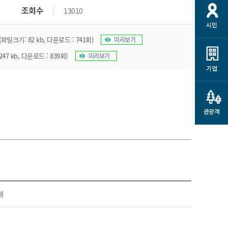
개
재정정보 공개
공공저작물
션
조회수
13010
시민
통계정보
행정규제개혁
소상공인 지원
(파일크기: 82 kb, 다운로드 : 741회)
미리보기
민방위/재난안전
시스템
행정규제개혁안내
고유가 피해지원금
47 kb, 다운로드 : 839회)
미리보기
민방위
규제신문고
군산사랑배달 배달의명수
기업
재난안전
규제입증요청
카드수수료 지원
풍수해보험
사
규제정보포털
소상공인지원
재해예방
관광객
관련기관 안내
군산시착한가격업소
시민대상보험
통계
영조물 배상보험
인 현황
군산시민 안전보험
군산시민 자전거보험
군산 상품
내
농업인안전보험 농가부담
 가이드북
금 지원사업