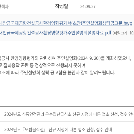
위원회 현황
공공데이터 개방
업무추진비공
군산시 무상교통
작성일
정책과
24.09.27
공부의 명수
정부24
위원회 명단공개
공공데이터 개방
예산/재정
법률정보
국민신문고
건설
부동산
에너지
새만금국제공항건설공사환경영향평가서(초안)주민설명회생략공고문.hwp
환경
청소
위생
위원회 회의록 공개
공공데이터 수요조사
민원편람/서식
한눈에 서비스
전자가족관계등록
예산안내
조례규칙 입법예고
경제동향
도로/가로등
부동산 정보
태양광
새만금국제공항건설공사환경영향평가주민설명회설명자료.pdf
(파일크기: 102
환경선언문
청소정보
공중위생
재정공시
조례규칙 입법예고(구)
물가정보
자전거
주소/건축/지적/지리정보
가스/석유
인터넷등기소
환경기본정보
대형폐기물 배출신고
위생용품 제조업
결산보고서
법률정보 관련사이트
사회조사
조상땅찾기
국세청홈택스
화학물질 관리지도
공모사업
생활쓰레기 처리요령
식품위생
중기지방재정계획
사업체조
사 환경영향평가와 관련하여 주민설명회(2024. 9. 20.)를 개최하였으나,
위택스
로 질의응답 곤란 등 정상적으로 진행되지 못하여
미세먼지 대응
음식물쓰레기 처리요령
문화 콘텐츠업
투자심사
통계연보
부동산통합민원
1조에 따라 주민설명회 생략 공고함을 붙임과 같이 알려드립니다.
환경영향평가
폐기물 처리시설 현황
예산낭비신고
청년통계
체육
공공데이터포털
석면해체 건축물정보
보조금 부정수급 신고
주민등록
새올전자민원창구
체육시설 안내
환경오염업소 공개
공유재산
체류외국
군산시체육회
환경 관련사이트
재정용어사전
생활체육 공지
군산시 고향사랑기부제
2024년도 식품안전관리 우수집단급식소 신규 지정에 따른 업소 신청, 접수 안
고향사랑기부제 소개
군산상품
2024년도『모범음식점』 신규 지정에 따른 업소 신청, 접수 안내