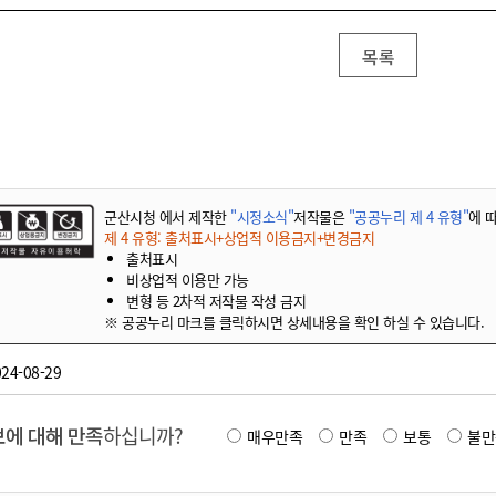
기부자 예우제
기부자 명예의 전당
목록
기금사업
군산시 답례품
고향사랑기부제 소식
군산시청 에서 제작한
"시정소식"
저작물은
"공공누리 제 4 유형"
에 
제 4 유형: 출처표시+상업적 이용금지+변경금지
출처표시
비상업적 이용만 가능
변형 등 2차적 저작물 작성 금지
※ 공공누리 마크를 클릭하시면 상세내용을 확인 하실 수 있습니다.
24-08-29
에 대해 만족
하십니까?
매우만족
만족
보통
불만