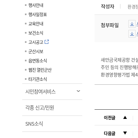
계약정보공개
행사안내
작성자
환경
전화번호안내
전화번호안내
전화번호안내
전화번호안내
전화번호안내
전화번호안내
전화번호안내
전화번호안내
군산시보
장사정보
행사일정표
입찰/계약정보
읍면동소식
주민복지 안내서
주요시책
수산업
찾아오시는길
찾아오시는길
찾아오시는길
찾아오시는길
찾아오시는길
찾아오시는길
찾아오시는길
찾아오시는길
교육안내
첨부파일
용역과제
민원편의제도
웹진 열린군산
시정계획
어업현황
보건소식
타기관소식
민원 1회방문 처리제
주요업무
수산물 안전정보
고시공고
어디서나 민원처리제
시정백서
군산시보
군산수산물 소비촉진행사
상품권 구매 사용 및 관리
사전심사 청구제도
새만금국제공항 건설공
읍면동소식
군산 특화 수산물
주민 등의 진행방해
민원인 후견인제
웹진 열린군산
환경영향평가법 제4
복합민원 상담예약제
타기관소식
폐업신고 원스톱서비스
열
시민참여서비스
납세자 보호관제도
림
열
『안심상속』 원스톱 서비
각종 신고/민원
스
림
이전글
열
SNS소식
림
다음글