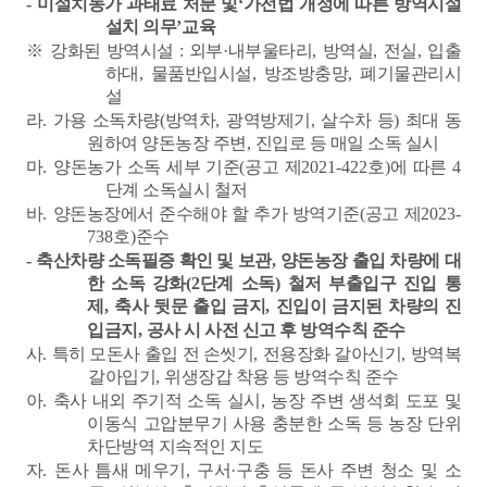
-
미설치농가 과태료 처분 및
‘
가전법 개정에 따른 방역시설
설치 의무
’
교육
※
강화된 방역시설
:
외부
·
내부울타리
,
방역실
,
전실
,
입출
하대
,
물품반입시설
,
방조방충망
,
폐기물관리시
설
라
.
가용 소독차량
(
방역차
,
광역방제기
,
살수차 등
)
최대 동
원하여 양돈농장 주변
,
진입로 등 매일 소독 실시
마
.
양돈농가 소독 세부 기준
(
공고 제
2021-422
호
)
에 따른
4
단계 소독실시 철저
바
.
양돈농장에서 준수해야 할 추가 방역기준
(
공고 제
2023-
738
호
)
준수
-
축산차량 소독필증 확인 및 보관
,
양돈농장 출입 차량에 대
한 소독 강화
(2
단계 소독
)
철저 부출입구 진입 통
제
,
축사 뒷문 출입 금지
,
진입이 금지된 차량의 진
입금지
,
공사 시 사전 신고 후 방역수칙 준수
사
.
특히 모돈사 출입 전 손씻기
,
전용장화 갈아신기
,
방역복
갈아입기
,
위생장갑 착용 등 방역수칙 준수
아
.
축사 내외 주기적 소독 실시
,
농장 주변 생석회 도포 및
이동식 고압분무기 사용 충분한 소독 등 농장 단위
차단방역 지속적인 지도
자
.
돈사 틈새 메우기
,
구서
·
구충 등 돈사 주변 청소 및 소