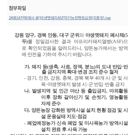
첨부파일
240814전북에서-붙)야생멧돼지ASF차단농장행동요령(리플릿).jpg
미리보기
강원 양구
,
경북 안동
,
대구 군위
의
야생멧돼지 폐사체
(5
두
)
를 정밀검사한 결과 아프리카돼지열병
(ASF)
으
로
확인되었음을 알려드리니
,
양돈농가에서는 방역
에 만전을 기하여 주시기 바랍니
다
.
가
.
돼지 등
(
생축
,
사료
,
정액
,
분뇨
)
의 도내 반입
·
반
출 금지지역 확대
·
변경 조치 준수 철저
-
경기
,
인천
,
강원
,
충북
,
경북 북부
40
개 시
·
군 및 사
육
·
야생멧돼지 발생 시
·
군 반입
·
반출 금지
나
.
발생지역 및 인근 야산 등 출입금지
,
야외활동
이후 장화 갈아신기 및 손씻기
,
영농활동
자제 준수
다
.
양돈농장 강화된 방역시설 설치 현황 점검 및 시
설 운용실태 지도
·
점검
-
폐업예정농가 신속 폐업 및 미사육농가 방역시설
설치 완료 후 사육 가능