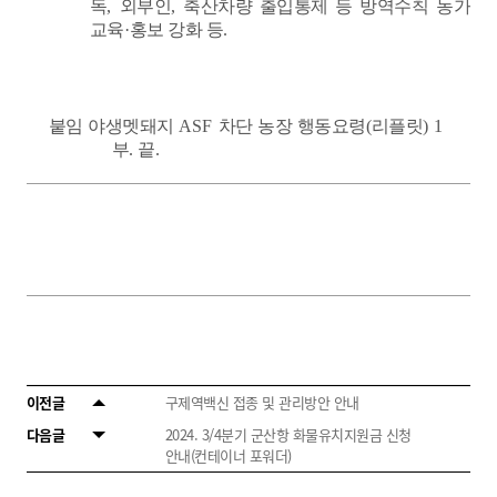
독
,
외부인
,
축산차량 출입통제 등 방역수칙 농가
교육
·
홍보 강화 등
.
붙임 야생멧돼지
ASF
차단 농장 행동요령
(
리플릿
) 1
부
.
끝
.
이전글
구제역백신 접종 및 관리방안 안내
다음글
2024. 3/4분기 군산항 화물유치지원금 신청
안내(컨테이너 포워더)