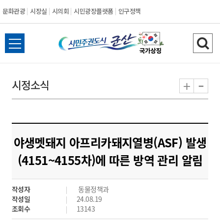
문화관광
시장실
시의회
시민광장플랫폼
인구정책
시
전
검
민
체
색
메
하
-
+
시정소식
주
뉴
기
열
권
기
도
야생멧돼지 아프리카돼지열병(ASF) 발생
시
(4151~4155차)에 따른 방역 관리 알림
군
작성자
동물정책과
산
작성일
24.08.19
조회수
13143