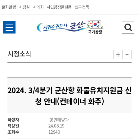
문화관광
시장실
시의회
시민광장플랫폼
인구정책
시
전
검
민
체
색
메
하
-
+
시정소식
주
뉴
기
열
권
기
도
2024. 3/4분기 군산항 화물유치지원금 신
시
청 안내(컨테이너 화주)
군
작성자
항만해양과
산
작성일
24.08.19
조회수
12940