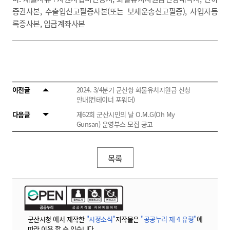
증권사본, 수출입신고필증사본(또는 보세운송신고필증), 사업자등
록증사본, 입금계좌사본
이전글
2024. 3/4분기 군산항 화물유치지원금 신청
안내(컨테이너 포워더)
다음글
제62회 군산시민의 날 O.M.G(Oh My
Gunsan) 운영부스 모집 공고
목록
군산시청 에서 제작한
"시정소식"
저작물은
"공공누리 제 4 유형"
에
따라 이용 할 수 있습니다.