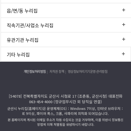
읍/면/동 누리집
직속기관/사업소 누리집
유관기관 누리집
기타 누리집
개인정보처리방침
저작권 정책
영상정보처리기기운영·관리방침
[54078] 전북특별자치도 군산시 시청로 17 (조촌동, 군산시청) 대표전화
063-454-4000 (정규업무시간 외 당직실 연결)
군산시 누리집(홈페이지)은 운영체제(OS)：Windows 7이상, 인터넷 브라우저：
IE 9이상, 파이어 폭스, 크롬, 사파리에 최적화 되어있습니다.
본 홈페이지에 게시된 이메일 주소가 자동 수집되는 것을 거부하며, 이를 위반시 정보통신
망법에 의해 처벌됨을 유념하시기 바랍니다.