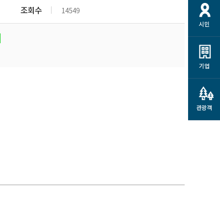
개
재정정보 공개
공공저작물
션
조회수
14549
시민
통계정보
행정규제개혁
소상공인 지원
민방위/재난안전
시스템
행정규제개혁안내
고유가 피해지원금
민방위
규제신문고
군산사랑배달 배달의명수
기업
재난안전
규제입증요청
카드수수료 지원
풍수해보험
사
규제정보포털
소상공인지원
재해예방
관광객
관련기관 안내
군산시착한가격업소
시민대상보험
통계
영조물 배상보험
인 현황
군산시민 안전보험
군산시민 자전거보험
군산 상품
농업인안전보험 농가부담
 가이드북
금 지원사업