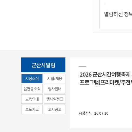
열람하신
정보
군산시알림
2026 군산시간여행축제
시정소식
시험/채용
프로그램(프리마켓/주전
(municipal
읍면동소식
행사안내
news)
교육안내
행사일정표
보도자료
고시공고
시정소식 | 26.07.30