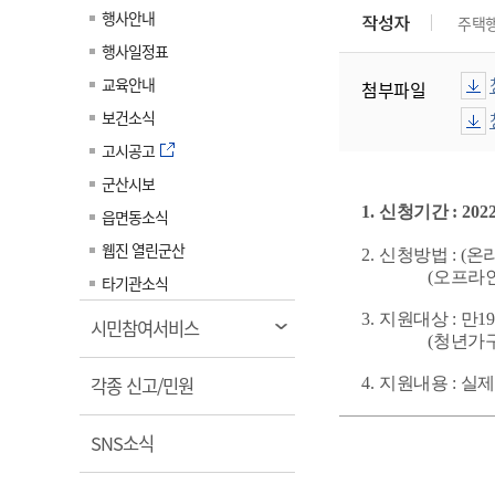
계약정보공개
행사안내
작성자
주택
전화번호안내
전화번호안내
전화번호안내
전화번호안내
전화번호안내
전화번호안내
전화번호안내
전화번호안내
군산시보
장사정보
행사일정표
입찰/계약정보
읍면동소식
주민복지 안내서
주요시책
수산업
찾아오시는길
찾아오시는길
찾아오시는길
찾아오시는길
찾아오시는길
찾아오시는길
찾아오시는길
찾아오시는길
교육안내
첨부파일
용역과제
민원편의제도
웹진 열린군산
시정계획
어업현황
보건소식
타기관소식
민원 1회방문 처리제
주요업무
수산물 안전정보
고시공고
어디서나 민원처리제
시정백서
군산시보
군산수산물 소비촉진행사
상품권 구매 사용 및 관리
사전심사 청구제도
1.
신청기간
: 2022
읍면동소식
군산 특화 수산물
민원인 후견인제
웹진 열린군산
2.
신청방법
: (
온
(
오프라
복합민원 상담예약제
타기관소식
폐업신고 원스톱서비스
3.
지원대상
:
만
1
열
시민참여서비스
(
청년가
납세자 보호관제도
림
열
『안심상속』 원스톱 서비
각종 신고/민원
4.
지원내용
:
실제
스
림
열
SNS소식
림