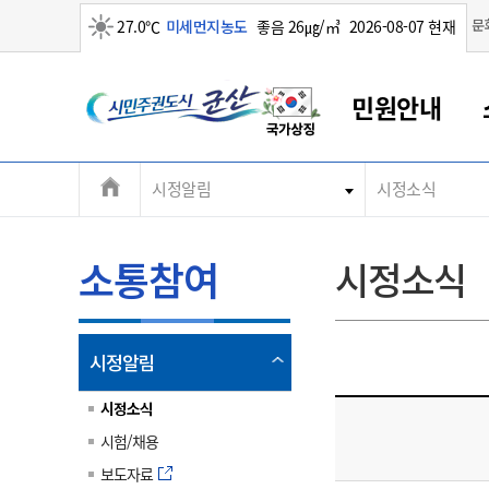
맑음
문
27.0℃
미세먼지농도
좋음 26㎍/㎥
2026-08-07 현재
시
민원안내
민
전
시정알림
시정소식
군산새만금
민원안내
소통참여
생활복지
경제산업
정보공개
군산소개
전북소개
주
군산에서 시작되는 새만금
전북특별자치도 소개
군산사랑상품권
민원창구안내
정보공개제도
복지/보건
시정알림
군산시 비전
체
권
민원이용안내
시정소식
인구정책
상품권 안내
제도안내
전북특별자치도란?
메
소통참여
시정소식
민원수수료
시험/채용
통합돌봄
상품권 공지사항
비공개대상정보
전북특별자치도 용어 Q&A
뉴
도
종합민원창구
보도자료
주민복지
상품권 Q&A
불복구제절차
자료실
시
아름다운 배려창구
행사안내
아동/청소년
상품권 이용규약
수수료
열
시정알림
홍보영상 게시판
토지정보민원창구
행사일정표
여성/가족
판매대행점 조회
정보공개서식
림
군
대표전화
대표전화
대표전화
대표전화
대표전화
대표전화
대표전화
대표전화
063-454-4000
063-454-4000
063-454-4000
063-454-4000
063-454-4000
063-454-4000
063-454-4000
063-454-4000
시정소식
무인민원발급기
교육안내
노인복지
지류상품권 재고조회
시험/채용
산
보건소식
장애인복지
부서 및 담당자 연락처
부서 및 담당자 연락처
부서 및 담당자 연락처
부서 및 담당자 연락처
부서 및 담당자 연락처
부서 및 담당자 연락처
부서 및 담당자 연락처
부서 및 담당자 연락처
보도자료
고시공고
사회서비스(바우처)