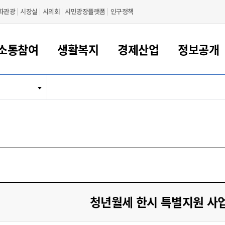
화관광
시장실
시의회
시민광장플랫폼
인구정책
소통참여
생활복지
경제산업
정보공개
새만금 해양거점도시 군산
정보공개 목록/청구
시민참여서비스
여권 민원
기업지원
교육
군산시 소개
군산시 관할권 주요논리
각종 신고/민원
사전정보공표
일자리/창업
차량 민원
상하수도
시청안내
새만금 관할구역 결
주민등록/인감/가
교통안내
기업목록
인사운영
SNS소식
여권발급안내
시민광장플랫폼
교육지원
투자기업 인센티브
정보공개 목록/청구
군산 현황
차량등록사업소 안내
하수도 계획
군산시 명장
사전정보공표
청사종합안내
주민등록/인감/가
시내버스
일반기업 목록
2022년도 통계
조직도
여권 서식
시장에게 바란다
평생교육
기업지원정책
군산의 역사
차량 신규/이전 등록
상수도시설
구인구직
수시공표
전화번호안내
각종서식
택시
사회적경제기업
2023년도 통계
업무
나의민원
학자금대출이자지원
경제 공지/서식
수상현황
저당권 설정/말소 등록
수질검사
청년뜰(청년센터/창업센터)
부서별 팩스번호
시외버스/고속버스
공장 검색
2024년도 통계
부서소
나도한마디
우리아이 꿈탐험 지원사업
기업애로해소SOS
자연지리특성
등록원부 열람/발급
상수도/하수도 요금
시청 오시는 길
철도/항공
2025년도 통계
부서별 
군산시사회적경제지원센터
칭찬합시다
시민정보화교육
강소연구개발특구
행정구역/행정지도
자동차 등록 서식
요금조회납부시스템
여객선
설문조사
부모학교예약시스템
자매결연/국제협력 도시
자동차 과태료 조회 및 납부
공공하수처리시설
교통 관련사이트
일자리 지원사업
청년월세 한시 특별지원 사
자원봉사참여
군산어린이시청
군산의 상징
자동차 정기(종합)검사 기
주정차단속 문자알
일자리지원센터
간조회 및 검사예약
스
전자민원창
적극행정
디지털배움터