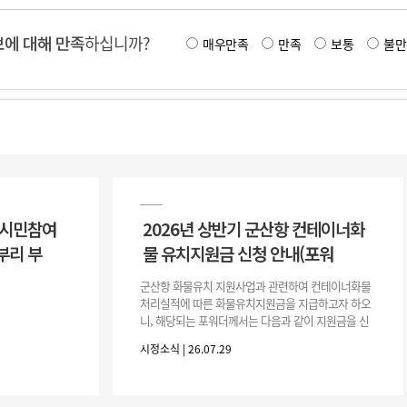
에 대해 만족
하십니까?
매우만족
만족
보통
불만
 시민참여
2026년 상반기 군산항 컨테이너화
부리 부
물 유치지원금 신청 안내(포워
군산항 화물유치 지원사업과 관련하여 컨테이너화물
처리실적에 따른 화물유치지원금을 지급하고자 하오
니, 해당되는 포워더께서는 다음과 같이 지원금을 신
청하시기 바랍니다. 1. 해당기간 : ‘25. 11. 1. ~ '26. 4.
시정소식 | 26.07.29
30.(6개