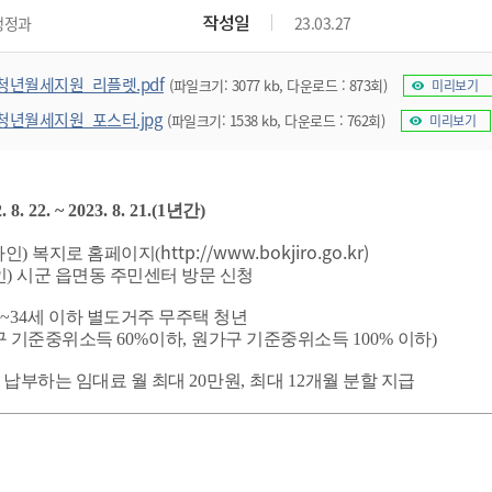
위원회 현황
공공데이터 개방
업무추진비공
군산시 무상교통
작성일
행정과
23.03.27
공부의 명수
정부24
위원회 명단공개
공공데이터 개방
예산/재정
법률정보
국민신문고
건설
부동산
에너지
청년월세지원_리플렛.pdf
(파일크기: 3077 kb, 다운로드 : 873회)
미리보기
환경
청소
위생
위원회 회의록 공개
공공데이터 수요조사
민원편람/서식
한눈에 서비스
전자가족관계등록
예산안내
조례규칙 입법예고
경제동향
도로/가로등
부동산 정보
태양광
청년월세지원_포스터.jpg
(파일크기: 1538 kb, 다운로드 : 762회)
미리보기
환경선언문
청소정보
공중위생
재정공시
조례규칙 입법예고(구)
물가정보
자전거
주소/건축/지적/지리정보
가스/석유
인터넷등기소
환경기본정보
대형폐기물 배출신고
위생용품 제조업
결산보고서
법률정보 관련사이트
사회조사
조상땅찾기
국세청홈택스
화학물질 관리지도
공모사업
생활쓰레기 처리요령
식품위생
중기지방재정계획
사업체조
. 8. 22. ~ 2023. 8. 21.(1
년간
)
위택스
미세먼지 대응
음식물쓰레기 처리요령
문화 콘텐츠업
투자심사
통계연보
http://www.bokjiro.go.kr)
라인
)
복지로 홈페이지
(
부동산통합민원
환경영향평가
폐기물 처리시설 현황
인
)
시군 읍면동 주민센터 방문 신청
예산낭비신고
청년통계
체육
공공데이터포털
석면해체 건축물정보
보조금 부정수급 신고
주민등록
9~34
세 이하 별도거주 무주택 청년
새올전자민원창구
체육시설 안내
구 기준중위소득
환경오염업소 공개
60%
이하
,
원가구 기준중위소득
100%
이하
)
공유재산
체류외국
군산시체육회
환경 관련사이트
재정용어사전
 납부하는 임대료 월 최대
20
만원
,
최대
12
개월 분할 지급
생활체육 공지
군산시 고향사랑기부제
고향사랑기부제 소개
군산상품