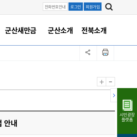
전화번호안내
로그인
회원가입
군산새만금
군산소개
전북소개
정 대응
족관계
부서/업무
RE100의 중심 새만금
도시/공원/주택
산업인프라
정책실명제
토지/건축
읍면동 안내
군산새만금 홍보 영상
조직운영6대지표
농업/축산업
도시재생
지방세
족관계
도시계획/지구단위계획
군산국가산업단지
정책실명제 안내
지방세
도시재생사업
민선8기 농업비전/발전방
공무원 정원
향
-
+
공원녹지
군산2국가산업단지
국민신청실명제안내
지방세환급금신청
도시재생(현장)지원센터
과장급이상 상위직 비율
농산물 유통
식
주택
새만금산업단지
정책실명제 중점관리 대상
지방세 상담챗봇
도시재생시설 현황
공무원 1인당 주민수
가축방역
자료실
자유무역지역
도시재생 공지/행사
현장공무원 비율
동물복지
지방산업단지
재정규모대비 인건비운영
시민광장
농공단지
실국본부수
플랫폼
업 안내
림 서비
산업단지 지도
내고장 알리미
구
항만/여객/공항/철도/컨벤