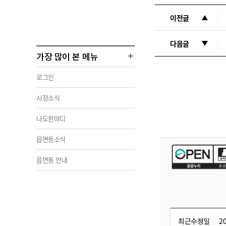
이전글
다음글
가장 많이 본 메뉴
로그인
시정소식
나도한마디
읍면동소식
읍면동 안내
최근수정일
20