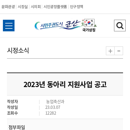
문화관광
시장실
시의회
시민광장플랫폼
인구정책
시
전
검
민
체
색
메
하
-
+
시정소식
주
뉴
기
열
권
기
도
2023년 동아리 지원사업 공고
시
작성자
농업축산과
군
작성일
23.03.07
조회수
12282
산
첨부파일