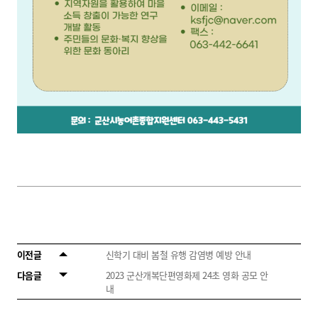
이전글
신학기 대비 봄철 유행 감염병 예방 안내
다음글
2023 군산개복단편영화제 24초 영화 공모 안
내