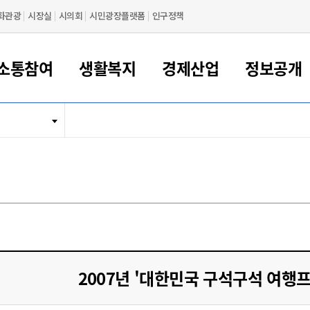
화관광
시장실
시의회
시민광장플랫폼
인구정책
소통참여
생활복지
경제산업
정보공개
새만금 해양거점도시 군산
정보공개 목록/청구
시민참여서비스
여권 민원
기업지원
교육
군산시 소개
군산시 관할권 주요논리
각종 신고/민원
사전정보공표
일자리/창업
차량 민원
상하수도
시청안내
새만금 관할구역 결
주민등록/인감/가
교통안내
기업목록
인사운영
SNS소식
여권발급안내
시민광장플랫폼
교육지원
투자기업 인센티브
정보공개 목록/청구
군산 현황
차량등록사업소 안내
하수도 계획
군산시 명장
사전정보공표
청사종합안내
주민등록/인감/가
시내버스
일반기업 목록
2022년도 통계
조직도
여권 서식
시장에게 바란다
평생교육
기업지원정책
군산의 역사
차량 신규/이전 등록
상수도시설
구인구직
수시공표
전화번호안내
각종서식
택시
사회적경제기업
2023년도 통계
업무
나의민원
학자금대출이자지원
경제 공지/서식
수상현황
저당권 설정/말소 등록
수질검사
청년뜰(청년센터/창업센터)
부서별 팩스번호
시외버스/고속버스
공장 검색
2024년도 통계
부서소
나도한마디
우리아이 꿈탐험 지원사업
기업애로해소SOS
자연지리특성
등록원부 열람/발급
상수도/하수도 요금
시청 오시는 길
철도/항공
2025년도 통계
부서별 
군산시사회적경제지원센터
칭찬합시다
시민정보화교육
강소연구개발특구
행정구역/행정지도
자동차 등록 서식
요금조회납부시스템
여객선
설문조사
부모학교예약시스템
자매결연/국제협력 도시
자동차 과태료 조회 및 납부
공공하수처리시설
교통 관련사이트
일자리 지원사업
2007년 '대한민국 구석구석 여행
자원봉사참여
군산어린이시청
군산의 상징
자동차 정기(종합)검사 기
주정차단속 문자알
일자리지원센터
간조회 및 검사예약
스
전자민원창
적극행정
디지털배움터