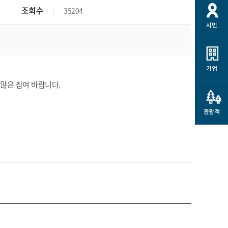
개
재정정보 공개
공공저작물
션
조회수
35204
시민
통계정보
행정규제개혁
소상공인 지원
민방위/재난안전
시스템
행정규제개혁안내
고유가 피해지원금
민방위
규제신문고
군산사랑배달 배달의명수
기업
재난안전
규제입증요청
 많은 참여 바랍니다.
카드수수료 지원
풍수해보험
사
규제정보포털
소상공인지원
재해예방
관광객
관련기관 안내
군산시착한가격업소
시민대상보험
통계
영조물 배상보험
인 현황
군산시민 안전보험
군산시민 자전거보험
군산 상품
농업인안전보험 농가부담
 가이드북
금 지원사업