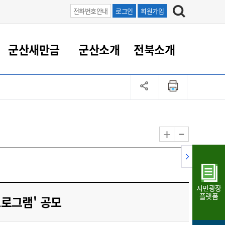
전화번호안내
로그인
회원가입
군산새만금
군산소개
전북소개
정 대응
족관계
부서/업무
RE100의 중심 새만금
도시/공원/주택
산업인프라
정책실명제
토지/건축
읍면동 안내
군산새만금 홍보 영상
조직운영6대지표
농업/축산업
도시재생
지방세
족관계
도시계획/지구단위계획
군산국가산업단지
정책실명제 안내
지방세
도시재생사업
민선8기 농업비전/발전방
공무원 정원
향
-
+
공원녹지
군산2국가산업단지
국민신청실명제안내
지방세환급금신청
도시재생(현장)지원센터
과장급이상 상위직 비율
농산물 유통
식
주택
새만금산업단지
정책실명제 중점관리 대상
지방세 상담챗봇
도시재생시설 현황
공무원 1인당 주민수
가축방역
자료실
자유무역지역
도시재생 공지/행사
현장공무원 비율
동물복지
지방산업단지
재정규모대비 인건비운영
시민광장
농공단지
실국본부수
플랫폼
프로그램' 공모
림 서비
산업단지 지도
내고장 알리미
구
항만/여객/공항/철도/컨벤