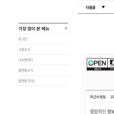
다음글
가장 많이 본 메뉴
로그인
시정소식
나도한마디
읍면동소식
읍면동 안내
최근수정일
20
열람하신
정보