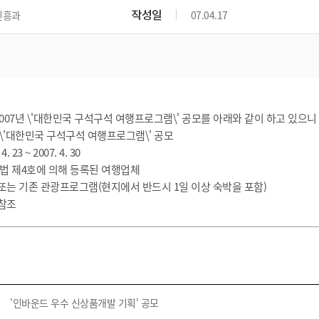
위원회 현황
공공데이터 개방
업무추진비공
군산시 무상교통
작성일
진흥과
07.04.17
공부의 명수
정부24
위원회 명단공개
공공데이터 개방
예산/재정
법률정보
국민신문고
건설
부동산
에너지
환경
청소
위생
위원회 회의록 공개
공공데이터 수요조사
민원편람/서식
한눈에 서비스
전자가족관계등록
예산안내
조례규칙 입법예고
경제동향
도로/가로등
부동산 정보
태양광
환경선언문
청소정보
공중위생
재정공시
조례규칙 입법예고(구)
물가정보
자전거
주소/건축/지적/지리정보
가스/석유
인터넷등기소
환경기본정보
대형폐기물 배출신고
위생용품 제조업
결산보고서
법률정보 관련사이트
사회조사
07년 \'대한민국 구석구석 여행프로그램\' 공모를 아래와 같이 하고 있으니
조상땅찾기
국세청홈택스
화학물질 관리지도
공모사업
생활쓰레기 처리요령
식품위생
7년 \'대한민국 구석구석 여행프로그램\' 공모
중기지방재정계획
사업체조
위택스
 23 ~ 2007. 4. 30
미세먼지 대응
음식물쓰레기 처리요령
문화 콘텐츠업
투자심사
통계연보
부동산통합민원
진흥법 제4호에 의해 등록된 여행업체
환경영향평가
폐기물 처리시설 현황
예산낭비신고
청년통계
규 또는 기존 관광프로그램(현지에서 반드시 1일 이상 숙박을 포함)
체육
공공데이터포털
석면해체 건축물정보
 참조
보조금 부정수급 신고
주민등록
새올전자민원창구
체육시설 안내
환경오염업소 공개
공유재산
체류외국
군산시체육회
환경 관련사이트
재정용어사전
생활체육 공지
군산시 고향사랑기부제
고향사랑기부제 소개
군산상품
'인바운드 우수 신상품개발 기획' 공모