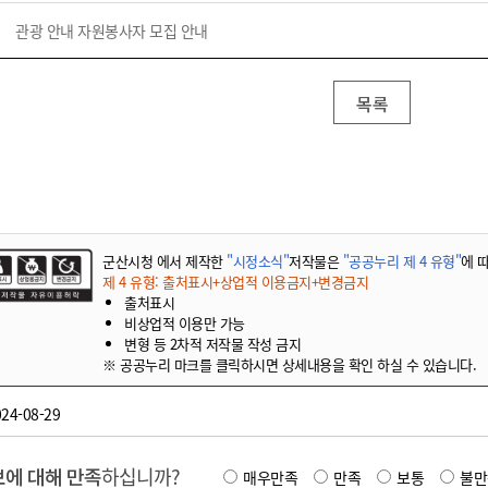
기부자 예우제
관광 안내 자원봉사자 모집 안내
기부자 명예의 전당
기금사업
목록
군산시 답례품
고향사랑기부제 소식
군산시청 에서 제작한
"시정소식"
저작물은
"공공누리 제 4 유형"
에 
제 4 유형: 출처표시+상업적 이용금지+변경금지
출처표시
비상업적 이용만 가능
변형 등 2차적 저작물 작성 금지
※ 공공누리 마크를 클릭하시면 상세내용을 확인 하실 수 있습니다.
24-08-29
에 대해 만족
하십니까?
매우만족
만족
보통
불만