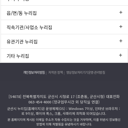
읍/면/동 누리집
직속기관/사업소 누리집
유관기관 누리집
기타 누리집
개인정보처리방침
저작권 정책
영상정보처리기기운영·관리방침
[54078] 전북특별자치도 군산시 시청로 17 (조촌동, 군산시청) 대표전화
063-454-4000 (정규업무시간 외 당직실 연결)
군산시 누리집(홈페이지)은 운영체제(OS)：Windows 7이상, 인터넷 브라우저：
IE 9이상, 파이어 폭스, 크롬, 사파리에 최적화 되어있습니다.
본 홈페이지에 게시된 이메일 주소가 자동 수집되는 것을 거부하며, 이를 위반시 정보통신
망법에 의해 처벌됨을 유념하시기 바랍니다.