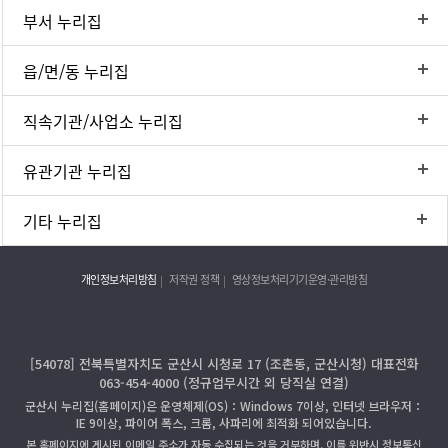
부서 누리집
읍/면/동 누리집
직속기관/사업소 누리집
유관기관 누리집
기타 누리집
개인정보처리방침
저작권 정책
영상정보처리기기운영·관리방침
[54078] 전북특별자치도 군산시 시청로 17 (조촌동, 군산시청) 대표전화
063-454-4000 (정규업무시간 외 당직실 연결)
군산시 누리집(홈페이지)은 운영체제(OS)：Windows 7이상, 인터넷 브라우저：
IE 9이상, 파이어 폭스, 크롬, 사파리에 최적화 되어있습니다.
본 홈페이지에 게시된 이메일 주소가 자동 수집되는 것을 거부하며, 이를 위반시 정보통신