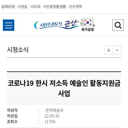
문화관광
시장실
시의회
시민광장플랫폼
인구정책
시
전
검
민
체
색
메
하
-
+
시정소식
주
뉴
기
열
권
기
도
코로나19 한시 저소득 예술인 활동지원금
시
사업
군
작성자
문화예술과
산
작성일
22.06.10
조회수
11796