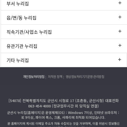
부서 누리집
읍/면/동 누리집
직속기관/사업소 누리집
유관기관 누리집
기타 누리집
개인정보처리방침
저작권 정책
영상정보처리기기운영·관리방침
[54078] 전북특별자치도 군산시 시청로 17 (조촌동, 군산시청) 대표전화
063-454-4000 (정규업무시간 외 당직실 연결)
군산시 누리집(홈페이지)은 운영체제(OS)：Windows 7이상, 인터넷 브라우저：
IE 9이상, 파이어 폭스, 크롬, 사파리에 최적화 되어있습니다.
본 홈페이지에 게시된 이메일 주소가 자동 수집되는 것을 거부하며, 이를 위반시 정보통신