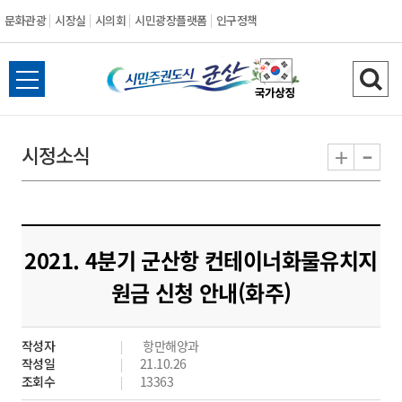
문화관광
시장실
시의회
시민광장플랫폼
인구정책
시
전
검
민
체
색
메
하
-
+
시정소식
주
뉴
기
열
권
기
도
2021. 4분기 군산항 컨테이너화물유치지
시
원금 신청 안내(화주)
군
작성자
항만해양과
산
작성일
21.10.26
조회수
13363