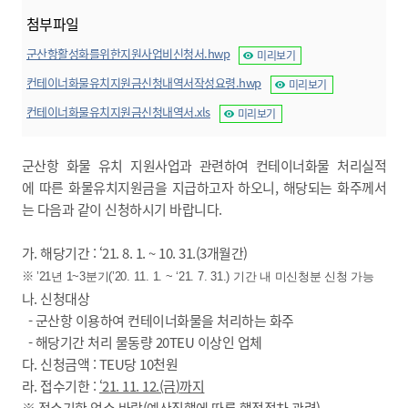
첨부파일
군산항활성화를위한지원사업비신청서.hwp
미리보기
컨테이너화물유치지원금신청내역서작성요령.hwp
미리보기
컨테이너화물유치지원금신청내역서.xls
미리보기
군산항 화물 유치 지원사업과 관련하여 컨테이너화물 처리실적
에 따른 화물유치지원금을 지급하고자 하오니, 해당되는 화주께서
는 다음과 같이 신청하시기 바랍니다.
가. 해당기간 : ‘21. 8. 1. ~ 10. 31.(3개월간)
※
’21
년
1~3
분기
(’20. 11. 1. ~ ‘21. 7. 31.)
기간 내 미신청분 신청 가능
나. 신청대상
- 군산항 이용하여 컨테이너화물을 처리하는 화주
- 해당기간 처리 물동량 20TEU 이상인 업체
다. 신청금액 : TEU당 10천원
라. 접수기한 :
‘21. 11. 12.(금
)
까지
※ 접수기한 엄수 바람(예산집행에 따른 행정절차 관련)