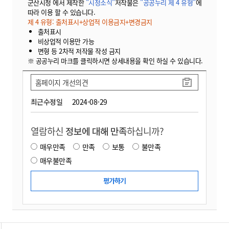
군산시청 에서 제작한
"시정소식"
저작물은
"공공누리 제 4 유형"
에
따라 이용 할 수 있습니다.
제 4 유형: 출처표시+상업적 이용금지+변경금지
출처표시
비상업적 이용만 가능
변형 등 2차적 저작물 작성 금지
※ 공공누리 마크를 클릭하시면 상세내용을 확인 하실 수 있습니다.
홈페이지 개선의견
최근수정일
2024-08-29
열람하신
정보에 대해 만족
하십니까?
매우만족
만족
보통
불만족
매우불만족