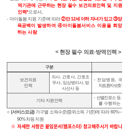
역기관에 근무하는 현장 필수 보건의료인력 및 지원
인력
*
으로서
,
-
아이돌봄 지원 기준에 따라
②
만
12
세 이하 자녀가 있고
③
양
육공백
이 발생하여
④
아이돌봄서비스 이용을 희망
하는 사람
<
현장 필수 의료
∙
방역인력
>
구분
의사
,
간호사
,
간호조
보건의료
-
전담병원
,
국민
무사
,
임상병리사
,
방
인력
치료
,
환자 보호 등을
사선사
등
-
선별진료소 등 코
기타 지원인력
를 수행하는 인
○
(
서비스요금
)
가구별 소득수준
(
중위소득 기준
)
에 따라
60%
∼
90%
차등 지원
※ 자세한 사항은 붙임문서(웹포스터) 참고해주시기 바랍니