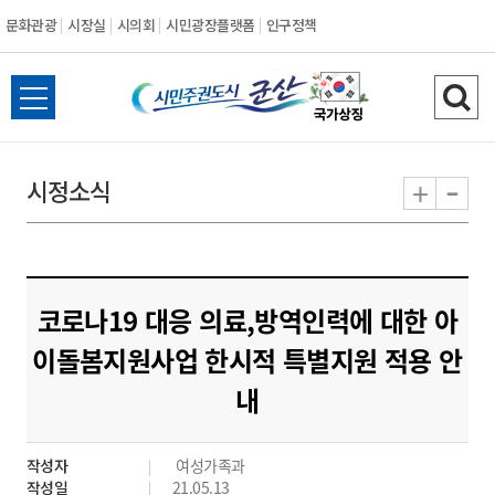
문화관광
시장실
시의회
시민광장플랫폼
인구정책
시
전
검
민
체
색
메
하
-
+
시정소식
주
뉴
기
열
권
기
도
코로나19 대응 의료,방역인력에 대한 아
시
이돌봄지원사업 한시적 특별지원 적용 안
내
군
산
작성자
여성가족과
작성일
21.05.13