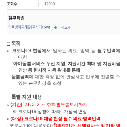
조회수
12090
첨부파일
의료방역특례(웹포스터).png
미리보기
목적
□
○
코로나
19
현장
에서 일하는 의료
,
방역 등
필수인력
에
대한
​
아이돌봄서
비스 우선 지원
,
지원시간 확대 및 지원비율
인상 등 한시적 지원 확대를 통해
돌봄공백
에
대한 걱정 없이 안심하고 업무에 전념할 수
있는 근무환경을 조성
특별 지원 내용
□
○
(
기간
)
`21. 3. 2.
∼
추후 별도통보시까지
※
코로나
19
상황에 따라
1
개월씩 연장
○
(
대상
)
코로나
19
대응 현장 필수 의료
∙
방역인력
-
코로나
19
에 대응하여
①
의료기관
,
선별검사소 및 기타 방