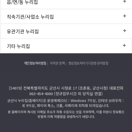
읍/면/동 누리집
직속기관/사업소 누리집
유관기관 누리집
기타 누리집
개인정보처리방침
저작권 정책
영상정보처리기기운영·관리방침
[54078] 전북특별자치도 군산시 시청로 17 (조촌동, 군산시청) 대표전화
063-454-4000 (정규업무시간 외 당직실 연결)
군산시 누리집(홈페이지)은 운영체제(OS)：Windows 7이상, 인터넷 브라우저：
IE 9이상, 파이어 폭스, 크롬, 사파리에 최적화 되어있습니다.
본 홈페이지에 게시된 이메일 주소가 자동 수집되는 것을 거부하며, 이를 위반시 정보통신
망법에 의해 처벌됨을 유념하시기 바랍니다.