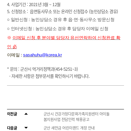
4. 사업기간 : 2021년 3월 ~ 12월
5. 신청장소 : 읍면동사무소 또는 온라인 신청접수 (농민상담소 경유)
○
일반신청
:
농민상담소 경유 후 읍
·
면
·
동사무소 방문신청
○
인터넷신청
:
농민상담소 경유 후 담당자 이메일 신청
※
이메일 신청 후 분야별 담당자 유선연락하여 신청완료 확
인
必
이메일
:
sasahuhu@korea.kr
* 문의 : 군산시 먹거리정책과(454-5251~3)
- 자세한 사항은 첨부문서를 확인하시기 바랍니다.
이전글
군산시 건강가정다문화가족지원센터 아이돌
봄지원사업 전담인력 채용공고
다음글
군산 새만금 어린이랜드 개장 안내