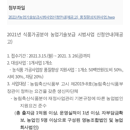
첨부파일
2021년농업기술보급시범사업신청안내(재공고)_품질향상지원사업.hwp
미리보기
2021년 식품가공분야 농업기술보급 시범사업 신청안내(재공
고)
1. 접수기간 : 2021.3.15.(월) ~ 2021. 3. 26(금)까지
2. 대상사업 : 1개사업 1개소
- 농식품 가공사업장 품질향상 지원사업 : 1개소 50백만원(도비 50%,
시비 30%, 자담 20%)
3. 사업대상 :
농림축산식품부 고시 제
2019-8
호
(
농림축산식
품부
장관이 정하는 요건을 갖춘 생산자단체
-
농림축산식품분야 재정사업관리 기본규정에 따른 농업법인
지원
요건 준수
​
(
총 출자금
1
억원 이상
,
운영실적이
1
년 이상
,
자부담금
확
보, 농업인 5명 이상으로 구성된 영농조합법인 및 농업
회사법인)