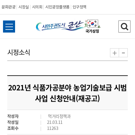
문화관광
시장실
시의회
시민광장플랫폼
인구정책
시
전
검
민
체
색
메
하
-
+
시정소식
주
뉴
기
열
권
기
도
2021년 식품가공분야 농업기술보급 시범
시
사업 신청안내(재공고)
군
작성자
먹거리정책과
산
작성일
21.03.11
조회수
11263