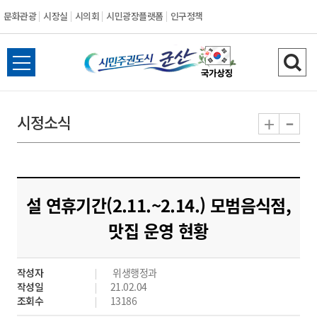
문화관광
시장실
시의회
시민광장플랫폼
인구정책
시
전
검
민
체
색
메
하
-
+
시정소식
주
뉴
기
열
권
기
도
설 연휴기간(2.11.~2.14.) 모범음식점,
시
맛집 운영 현황
군
작성자
위생행정과
산
작성일
21.02.04
조회수
13186