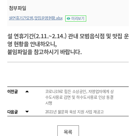
첨부파일
설연휴기간모범,맛집운영현황.xlsx
미리보기
설 연휴기간(2.11.~2.14.) 관내 모범음식점 및 맛집 운
영 현황을 안내하오니,
붙임파일을
참고하시기 바랍니다.
이전글
코로나19로 힘든 소상공인, 자영업자에게 상
수도사용료 감면 및 하수도사용료 인상 동결
시행
다음글
2021년 물문화 육성 지원 사업 재공고
목록