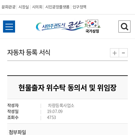
문화관광
시장실
시의회
시민광장플랫폼
인구정책
시
전
검
민
체
색
메
하
-
+
자동차 등록 서식
주
뉴
기
열
권
기
도
현물출자 위수탁 동의서 및 위임장
시
작성자
차량등록사업소
군
작성일
19.07.09
조회수
4753
산
첨부파일