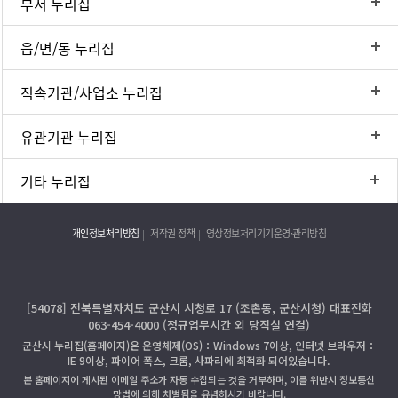
부서 누리집
읍/면/동 누리집
직속기관/사업소 누리집
유관기관 누리집
기타 누리집
개인정보처리방침
저작권 정책
영상정보처리기기운영·관리방침
[54078] 전북특별자치도 군산시 시청로 17 (조촌동, 군산시청) 대표전화
063-454-4000 (정규업무시간 외 당직실 연결)
군산시 누리집(홈페이지)은 운영체제(OS)：Windows 7이상, 인터넷 브라우저：
IE 9이상, 파이어 폭스, 크롬, 사파리에 최적화 되어있습니다.
본 홈페이지에 게시된 이메일 주소가 자동 수집되는 것을 거부하며, 이를 위반시 정보통신
망법에 의해 처벌됨을 유념하시기 바랍니다.