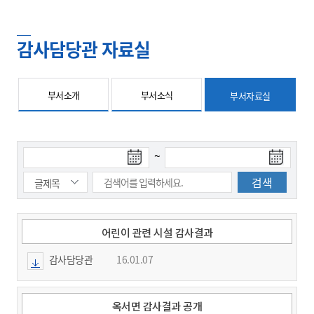
감사담당관 자료실
부서소개
부서소식
부서자료실
검
검
~
색
색
시
종
작
료
일
일
어린이 관련 시설 감사결과
감사담당관
16.01.07
옥서면 감사결과 공개