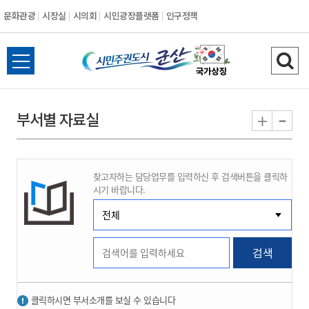
문화관광
시장실
시의회
시민광장플랫폼
인구정책
시
전
검
민
체
색
메
하
-
+
부서별 자료실
주
뉴
기
열
권
기
찾고자하는 담당업무를 입력하신 후 검색버튼을 클릭하
도
시기 바랍니다.
시
군
검색
산
클릭하시면 부서소개를 보실 수 있습니다