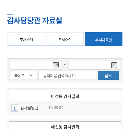
감사담당관 자료실
부서소개
부서소식
부서자료실
검
검
~
색
색
시
종
작
료
일
일
미성동 감사결과
감사담당관
16.08.04
해신동 감사결과