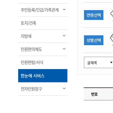
림
계약정보공개
전화번호안내
전화번호안내
전화번호안내
전화번호안내
전화번호안내
전화번호안내
전화번호안내
전화번호안내
군산시보
장사정보
열
주민등록/인감/가족관계
입찰/계약정보
연령선택
읍면동소식
주민복지 안내서
주요시책
림
수산업
찾아오시는길
찾아오시는길
찾아오시는길
찾아오시는길
찾아오시는길
찾아오시는길
찾아오시는길
찾아오시는길
용역과제
열
민원편의제도
토지/건축
웹진 열린군산
시정계획
어업현황
림
타기관소식
민원 1회방문 처리제
주요업무
수산물 안전정보
열
지방세
성별선택
어디서나 민원처리제
시정백서
림
군산수산물 소비촉진행사
상품권 구매 사용 및 관리
사전심사 청구제도
열
민원편의제도
군산 특화 수산물
림
민원인 후견인제
열
민원편람/서식
복합민원 상담예약제
림
폐업신고 원스톱서비스
열
한눈에 서비스
납세자 보호관제도
림
『안심상속』 원스톱 서비
열
전자민원창구
스
번호
림