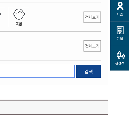
개
재정정보 공개
공공저작물
션
시민
통계정보
행정규제개혁
전체보기
소상공인 지원
복합
민방위/재난안전
시스템
행정규제개혁안내
고유가 피해지원금
민방위
규제신문고
군산사랑배달 배달의명수
기업
재난안전
전체보기
규제입증요청
카드수수료 지원
풍수해보험
사
규제정보포털
소상공인지원
재해예방
관광객
관련기관 안내
검색
군산시착한가격업소
시민대상보험
통계
영조물 배상보험
인 현황
군산시민 안전보험
군산시민 자전거보험
군산 상품
농업인안전보험 농가부담
 가이드북
금 지원사업