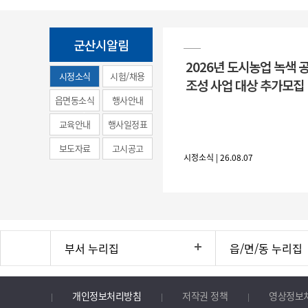
군산시알림
2026년 도시농업 녹색 
시정소식
시험/채용
조성 사업 대상 추가모집
(municipal
읍면동소식
행사안내
news)
교육안내
행사일정표
보도자료
고시공고
시정소식 | 26.08.07
부서 누리집
읍/면/동 누리집
개인정보처리방침
저작권 정책
영상정보