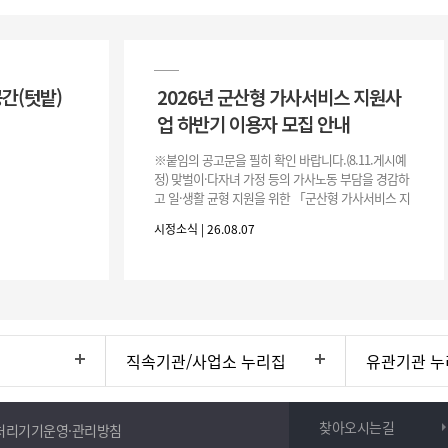
공간(텃밭)
2026년 군산형 가사서비스 지원사
업 하반기 이용자 모집 안내
※붙임의 공고문을 필히 확인 바랍니다.(8.11.게시예
정) 맞벌이·다자녀 가정 등의 가사노동 부담을 경감하
고 일·생활 균형 지원을 위한 「군산형 가사서비스 지
원사업」하반기 이용자를 다음과 같이 추가 모집하오
시정소식 | 26.08.07
니 많은 참여 바랍니다. 1
직속기관/사업소 누리집
유관기관 누
찾아오시는길
처리기기운영·관리방침