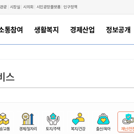
관광
시장실
시의회
시민광장플랫폼
인구정책
소통참여
생활복지
경제산업
정보공개
새만금 해양거점도시 군산
정보공개 목록/청구
시민참여서비스
여권 민원
기업지원
교육
군산시 소개
군산시 관할권 주요논리
각종 신고/민원
사전정보공표
일자리/창업
차량 민원
상하수도
시청안내
새만금 관할구역 결
주민등록/인감/가
교통안내
기업목록
인사운영
SNS소식
여권발급안내
시민광장플랫폼
교육지원
투자기업 인센티브
정보공개 목록/청구
군산 현황
차량등록사업소 안내
하수도 계획
군산시 명장
사전정보공표
청사종합안내
주민등록/인감/가
시내버스
일반기업 목록
2022년도 통계
조직도
비스
여권 서식
시장에게 바란다
평생교육
기업지원정책
군산의 역사
차량 신규/이전 등록
상수도시설
구인구직
수시공표
전화번호안내
각종서식
택시
사회적경제기업
2023년도 통계
업무
나의민원
학자금대출이자지원
경제 공지/서식
수상현황
저당권 설정/말소 등록
수질검사
청년뜰(청년센터/창업센터)
부서별 팩스번호
시외버스/고속버스
공장 검색
2024년도 통계
부서소
나도한마디
우리아이 꿈탐험 지원사업
기업애로해소SOS
자연지리특성
등록원부 열람/발급
상수도/하수도 요금
시청 오시는 길
철도/항공
2025년도 통계
부서별 
군산시사회적경제지원센터
칭찬합시다
시민정보화교육
강소연구개발특구
행정구역/행정지도
자동차 등록 서식
요금조회납부시스템
여객선
설문조사
부모학교예약시스템
자매결연/국제협력 도시
자동차 과태료 조회 및 납부
공공하수처리시설
교통 관련사이트
일자리 지원사업
자원봉사참여
군산어린이시청
군산의 상징
자동차 정기(종합)검사 기
주정차단속 문자알
일자리지원센터
설/교통
경제/일자리
토지/주택
복지/건강
출산/육아
재난/안
간조회 및 검사예약
스
전자민원창
적극행정
디지털배움터