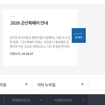
2026 군산북페어 안내
전국의 독서가들과 출판인들이 함께하는 대표 도서 문
MORE
화 축제 「군산북페어 2026」이한층 더 풍성해진 콘
텐츠와 커진 규모로 개최되오니, 시민 및 방문객 여러
분의 많은 관심과 참여 바랍니다.□ 행사 개요행사 기
시정소식 | 26.08.07
간: 2026. 8. 28.
리집
기타 누리집
전화번호안내
사이트도우미