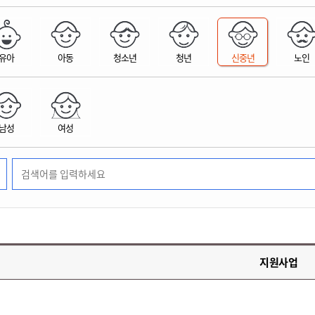
위원회 현황
공공데이터 개방
업무추진비공
군산시 무상교통
공부의 명수
정부24
위원회 명단공개
공공데이터 개방
예산/재정
법률정보
국민신문고
건설
부동산
에너지
유아
아동
청소년
청년
신중년
노인
환경
청소
위생
위원회 회의록 공개
공공데이터 수요조사
민원편람/서식
한눈에 서비스
전자가족관계등록
예산안내
조례규칙 입법예고
경제동향
도로/가로등
부동산 정보
태양광
환경선언문
청소정보
공중위생
재정공시
조례규칙 입법예고(구)
물가정보
자전거
주소/건축/지적/지리정보
가스/석유
인터넷등기소
환경기본정보
대형폐기물 배출신고
위생용품 제조업
결산보고서
법률정보 관련사이트
사회조사
조상땅찾기
국세청홈택스
남성
여성
화학물질 관리지도
공모사업
생활쓰레기 처리요령
식품위생
중기지방재정계획
사업체조
위택스
미세먼지 대응
음식물쓰레기 처리요령
문화 콘텐츠업
투자심사
통계연보
부동산통합민원
환경영향평가
폐기물 처리시설 현황
예산낭비신고
청년통계
체육
공공데이터포털
석면해체 건축물정보
보조금 부정수급 신고
주민등록
새올전자민원창구
체육시설 안내
환경오염업소 공개
공유재산
체류외국
군산시체육회
환경 관련사이트
재정용어사전
생활체육 공지
지원사업
군산시 고향사랑기부제
고향사랑기부제 소개
군산상품