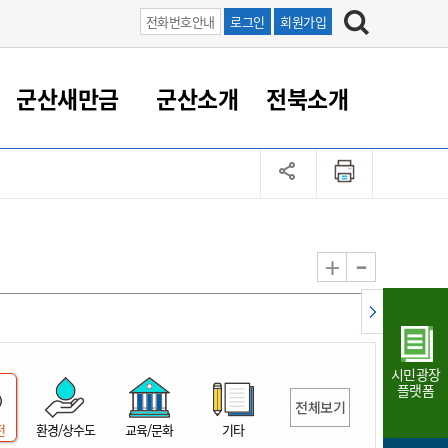
전화번호안내
로그인
회원가입
군산새만금
군산소개
전북소개
정 대응
족관계
부서/업무
RE100의 중심 새만금
도시/공원/주택
산업인프라
정책실명제
토지/건축
읍면동 안내
군산새만금 홍보 영상
조직운영6대지표
농업/축산업
도시재생
지방세
족관계
도시계획/지구단위계획
군산국가산업단지
정책실명제 안내
지방세
도시재생사업
민선8기 농업비전/발전방
공무원 정원
향
-
+
공원녹지
군산2국가산업단지
국민신청실명제안내
지방세환급금신청
도시재생(현장)지원센터
과장급이상 상위직 비율
농산물 유통
식
주택
새만금산업단지
정책실명제 중점관리 대상
지방세 상담챗봇
도시재생시설 현황
공무원 1인당 주민수
가축방역
자료실
자유무역지역
도시재생 공지/행사
현장공무원 비율
동물복지
지방산업단지
재정규모대비 인건비운영
시민광장
농공단지
실국본부수
플랫폼
전체보기
림 서비
산업단지 지도
내고장 알리미
전
환경/상수도
교육/문화
기타
구
항만/여객/공항/철도/컨벤