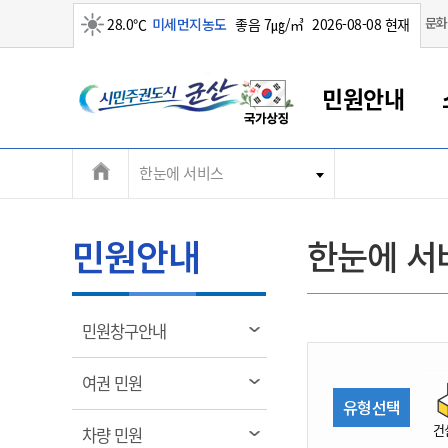
맑음
문화
28.0℃
미세먼지농도
좋음 7㎍/㎥
2026-08-08 현재
시
민원안내
민
전
한눈에 서비스
군산새만금
민원안내
소통참여
생활복지
경제산업
정보공개
군산소개
전북소개
주
군산에서 시작되는 새만금
전북특별자치도 소개
군산사랑상품권
민원창구안내
정보공개제도
복지/보건
시정알림
군산시 비전
체
권
민원이용안내
시정소식
인구정책
상품권 안내
제도안내
전북특별자치도란?
메
민원안내
한눈에 서
민원수수료
시험/채용
통합돌봄
상품권 공지사항
비공개대상정보
전북특별자치도 용어 Q&A
뉴
도
종합민원창구
보도자료
주민복지
상품권 Q&A
불복구제절차
자료실
시
아름다운 배려창구
행사안내
아동/청소년
상품권 이용규약
수수료
열
민원창구안내
홍보영상 게시판
토지정보민원창구
행사일정표
여성/가족
판매대행점 조회
정보공개서식
림
군
대표전화
대표전화
대표전화
대표전화
대표전화
대표전화
대표전화
대표전화
063-454-4000
063-454-4000
063-454-4000
063-454-4000
063-454-4000
063-454-4000
063-454-4000
063-454-4000
열
여권 민원
무인민원발급기
교육안내
노인복지
지류상품권 재고조회
림
유형선택
산
보건소식
장애인복지
부서 및 담당자 연락처
부서 및 담당자 연락처
부서 및 담당자 연락처
부서 및 담당자 연락처
부서 및 담당자 연락처
부서 및 담당자 연락처
부서 및 담당자 연락처
부서 및 담당자 연락처
건
열
차량 민원
고시공고
사회서비스(바우처)