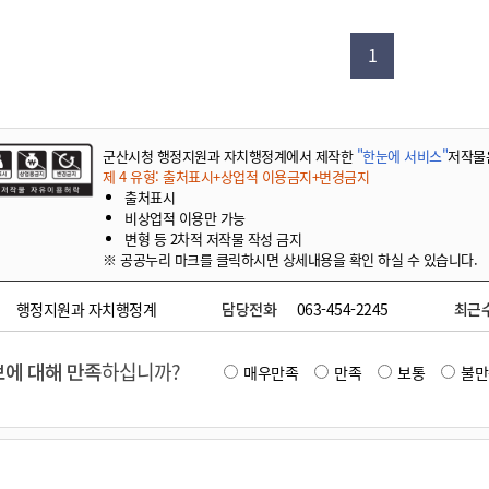
기부자 예우제
기부자 명예의 전당
1
기금사업
군산시 답례품
고향사랑기부제 소식
군산시청 행정지원과 자치행정계에서 제작한
"한눈에 서비스"
저작물
제 4 유형: 출처표시+상업적 이용금지+변경금지
출처표시
비상업적 이용만 가능
변형 등 2차적 저작물 작성 금지
※ 공공누리 마크를 클릭하시면 상세내용을 확인 하실 수 있습니다.
행정지원과 자치행정계
담당전화
063-454-2245
최근
에 대해 만족
하십니까?
매우만족
만족
보통
불만