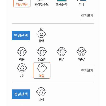
재난/안전
환경/상수도
교육/문화
기타
전체보기
연령선택
유아
아동
청소년
청년
신중년
전체보기
노인
복합
성별선택
남성