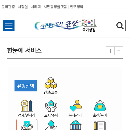
문화관광
시장실
시의회
시민광장플랫폼
인구정책
시
전
검
민
체
색
메
하
-
+
한눈에 서비스
주
뉴
기
열
권
기
도
유형선택
시
건설/교통
군
경제/일자리
토지/주택
복지/건강
출산/육아
산