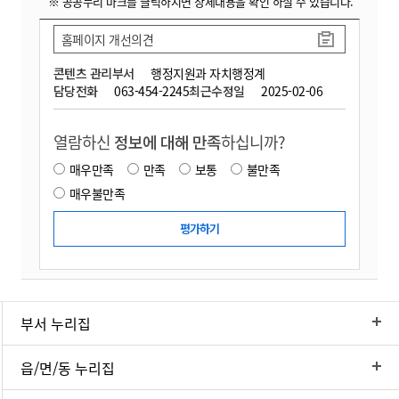
※ 공공누리 마크를 클릭하시면 상세내용을 확인 하실 수 있습니다.
홈페이지 개선의견
콘텐츠 관리부서
행정지원과 자치행정계
담당전화
063-454-2245
최근수정일
2025-02-06
열람하신
정보에 대해 만족
하십니까?
매우만족
만족
보통
불만족
매우불만족
부서 누리집
읍/면/동 누리집