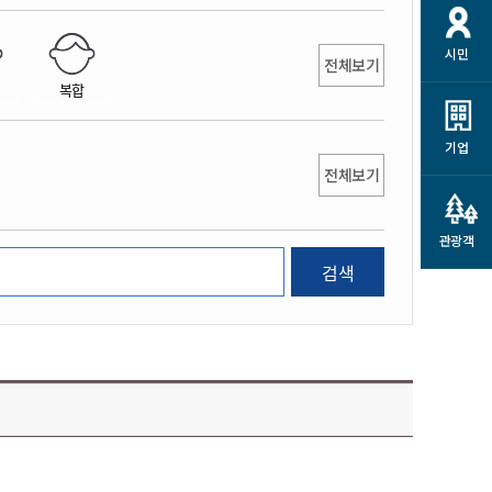
개
재정정보 공개
공공저작물
션
시민
통계정보
행정규제개혁
전체보기
소상공인 지원
복합
민방위/재난안전
시스템
행정규제개혁안내
고유가 피해지원금
민방위
규제신문고
군산사랑배달 배달의명수
기업
재난안전
전체보기
규제입증요청
카드수수료 지원
풍수해보험
사
규제정보포털
소상공인지원
재해예방
관광객
관련기관 안내
검색
군산시착한가격업소
시민대상보험
통계
영조물 배상보험
인 현황
군산시민 안전보험
군산시민 자전거보험
군산 상품
농업인안전보험 농가부담
 가이드북
금 지원사업