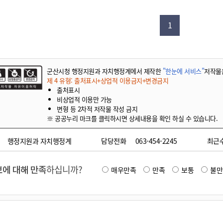
기부자 예우제
기부자 명예의 전당
1
기금사업
군산시 답례품
고향사랑기부제 소식
군산시청 행정지원과 자치행정계에서 제작한
"한눈에 서비스"
저작물
제 4 유형: 출처표시+상업적 이용금지+변경금지
출처표시
비상업적 이용만 가능
변형 등 2차적 저작물 작성 금지
※ 공공누리 마크를 클릭하시면 상세내용을 확인 하실 수 있습니다.
행정지원과 자치행정계
담당전화
063-454-2245
최근
에 대해 만족
하십니까?
매우만족
만족
보통
불만