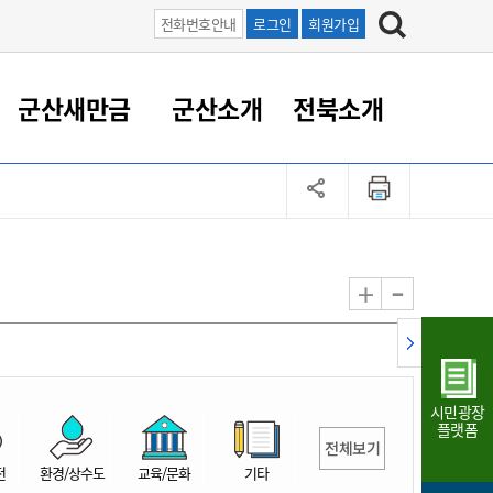
전화번호안내
로그인
회원가입
군산새만금
군산소개
전북소개
정 대응
족관계
부서/업무
RE100의 중심 새만금
도시/공원/주택
산업인프라
정책실명제
토지/건축
읍면동 안내
군산새만금 홍보 영상
조직운영6대지표
농업/축산업
도시재생
지방세
족관계
도시계획/지구단위계획
군산국가산업단지
정책실명제 안내
지방세
도시재생사업
민선8기 농업비전/발전방
공무원 정원
향
-
+
공원녹지
군산2국가산업단지
국민신청실명제안내
지방세환급금신청
도시재생(현장)지원센터
과장급이상 상위직 비율
농산물 유통
식
주택
새만금산업단지
정책실명제 중점관리 대상
지방세 상담챗봇
도시재생시설 현황
공무원 1인당 주민수
가축방역
자료실
자유무역지역
도시재생 공지/행사
현장공무원 비율
동물복지
지방산업단지
재정규모대비 인건비운영
시민광장
농공단지
실국본부수
플랫폼
전체보기
림 서비
산업단지 지도
내고장 알리미
전
환경/상수도
교육/문화
기타
구
항만/여객/공항/철도/컨벤