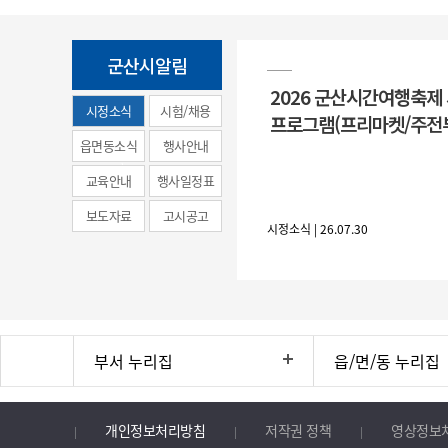
군산시알림
2026 군산시간여행축제
시정소식
시험/채용
프로그램(프리마켓/주전
(municipal
읍면동소식
행사안내
news)
교육안내
행사일정표
보도자료
고시공고
시정소식 | 26.07.30
부서 누리집
읍/면/동 누리집
개인정보처리방침
저작권 정책
영상정보