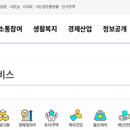
관광
시장실
시의회
시민광장플랫폼
인구정책
소통참여
생활복지
경제산업
정보공개
새만금 해양거점도시 군산
정보공개 목록/청구
시민참여서비스
여권 민원
기업지원
교육
군산시 소개
군산시 관할권 주요논리
각종 신고/민원
사전정보공표
일자리/창업
차량 민원
상하수도
시청안내
새만금 관할구역 결
주민등록/인감/가
교통안내
기업목록
인사운영
SNS소식
여권발급안내
시민광장플랫폼
교육지원
투자기업 인센티브
정보공개 목록/청구
군산 현황
차량등록사업소 안내
하수도 계획
군산시 명장
사전정보공표
청사종합안내
주민등록/인감/가
시내버스
일반기업 목록
2022년도 통계
조직도
비스
여권 서식
시장에게 바란다
평생교육
기업지원정책
군산의 역사
차량 신규/이전 등록
상수도시설
구인구직
수시공표
전화번호안내
각종서식
택시
사회적경제기업
2023년도 통계
업무
나의민원
학자금대출이자지원
경제 공지/서식
수상현황
저당권 설정/말소 등록
수질검사
청년뜰(청년센터/창업센터)
부서별 팩스번호
시외버스/고속버스
공장 검색
2024년도 통계
부서소
나도한마디
우리아이 꿈탐험 지원사업
기업애로해소SOS
자연지리특성
등록원부 열람/발급
상수도/하수도 요금
시청 오시는 길
철도/항공
2025년도 통계
부서별 
군산시사회적경제지원센터
칭찬합시다
시민정보화교육
강소연구개발특구
행정구역/행정지도
자동차 등록 서식
요금조회납부시스템
여객선
설문조사
부모학교예약시스템
자매결연/국제협력 도시
자동차 과태료 조회 및 납부
공공하수처리시설
교통 관련사이트
일자리 지원사업
자원봉사참여
군산어린이시청
군산의 상징
자동차 정기(종합)검사 기
주정차단속 문자알
일자리지원센터
설/교통
경제/일자리
토지/주택
복지/건강
출산/육아
재난/안
간조회 및 검사예약
스
전자민원창
적극행정
디지털배움터