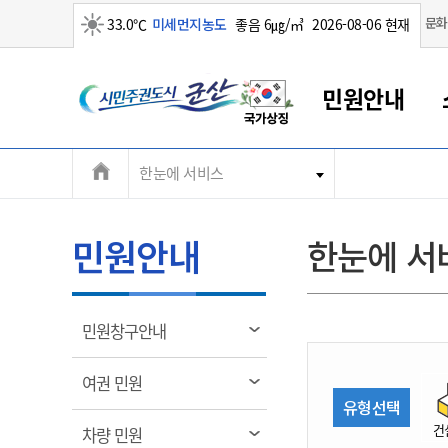
맑음
문화
33.0℃
미세먼지농도
좋음 6㎍/㎥
2026-08-06 현재
시
민원안내
민
전
한눈에 서비스
군산새만금
민원안내
소통참여
생활복지
경제산업
정보공개
군산소개
전북소개
주
군산에서 시작되는 새만금
전북특별자치도 소개
군산사랑상품권
민원창구안내
정보공개제도
복지/보건
시정알림
군산시 비전
체
권
민원이용안내
시정소식
인구정책
상품권 안내
제도안내
전북특별자치도란?
메
민원안내
한눈에 서
민원수수료
시험/채용
통합돌봄
상품권 공지사항
비공개대상정보
전북특별자치도 용어 Q&A
뉴
도
종합민원창구
보도자료
주민복지
상품권 Q&A
불복구제절차
자료실
시
아름다운 배려창구
행사안내
아동/청소년
상품권 이용규약
수수료
열
민원창구안내
홍보영상 게시판
토지정보민원창구
행사일정표
여성/가족
판매대행점 조회
정보공개서식
림
군
대표전화
대표전화
대표전화
대표전화
대표전화
대표전화
대표전화
대표전화
063-454-4000
063-454-4000
063-454-4000
063-454-4000
063-454-4000
063-454-4000
063-454-4000
063-454-4000
열
여권 민원
무인민원발급기
교육안내
노인복지
지류상품권 재고조회
림
유형선택
산
보건소식
장애인복지
부서 및 담당자 연락처
부서 및 담당자 연락처
부서 및 담당자 연락처
부서 및 담당자 연락처
부서 및 담당자 연락처
부서 및 담당자 연락처
부서 및 담당자 연락처
부서 및 담당자 연락처
건
열
차량 민원
고시공고
사회서비스(바우처)