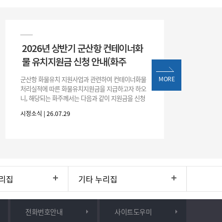
2026년 상반기 군산항 컨테이너화
물 유치지원금 신청 안내(화주
군산항 화물유치 지원사업과 관련하여 컨테이너화물
MORE
처리실적에 따른 화물유치지원금을 지급하고자 하오
니, 해당되는 화주께서는 다음과 같이 지원금을 신청
하시기 바랍니다. 1. 해당기간 : ‘25. 11. 1. ~ '26. 4. 30.
시정소식 | 26.07.29
(6개월
리집
기타 누리집
전화번호안내
사이트도우미