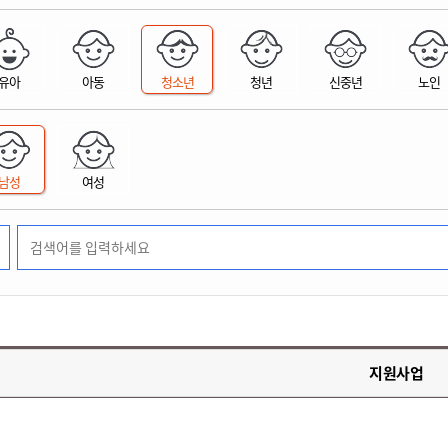
위원회 현황
공공데이터 개방
업무추진비공
군산시 무상교통
공부의 명수
정부24
위원회 명단공개
공공데이터 개방
예산/재정
법률정보
국민신문고
건설
부동산
에너지
유아
아동
청소년
청년
신중년
노인
환경
청소
위생
위원회 회의록 공개
공공데이터 수요조사
민원편람/서식
한눈에 서비스
전자가족관계등록
예산안내
조례규칙 입법예고
경제동향
도로/가로등
부동산 정보
태양광
환경선언문
청소정보
공중위생
재정공시
조례규칙 입법예고(구)
물가정보
자전거
주소/건축/지적/지리정보
가스/석유
인터넷등기소
환경기본정보
대형폐기물 배출신고
위생용품 제조업
결산보고서
법률정보 관련사이트
사회조사
조상땅찾기
국세청홈택스
남성
여성
화학물질 관리지도
공모사업
생활쓰레기 처리요령
식품위생
중기지방재정계획
사업체조
위택스
미세먼지 대응
음식물쓰레기 처리요령
문화 콘텐츠업
투자심사
통계연보
부동산통합민원
환경영향평가
폐기물 처리시설 현황
예산낭비신고
청년통계
체육
공공데이터포털
석면해체 건축물정보
보조금 부정수급 신고
주민등록
새올전자민원창구
체육시설 안내
환경오염업소 공개
공유재산
체류외국
군산시체육회
환경 관련사이트
재정용어사전
생활체육 공지
지원사업
군산시 고향사랑기부제
고향사랑기부제 소개
군산상품