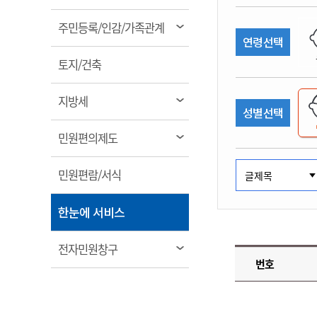
림
계약정보공개
전화번호안내
전화번호안내
전화번호안내
전화번호안내
전화번호안내
전화번호안내
전화번호안내
전화번호안내
군산시보
장사정보
열
주민등록/인감/가족관계
입찰/계약정보
연령선택
읍면동소식
주민복지 안내서
주요시책
림
수산업
찾아오시는길
찾아오시는길
찾아오시는길
찾아오시는길
찾아오시는길
찾아오시는길
찾아오시는길
찾아오시는길
용역과제
열
민원편의제도
토지/건축
웹진 열린군산
시정계획
어업현황
림
타기관소식
민원 1회방문 처리제
주요업무
수산물 안전정보
열
지방세
성별선택
어디서나 민원처리제
시정백서
림
군산수산물 소비촉진행사
상품권 구매 사용 및 관리
사전심사 청구제도
열
민원편의제도
군산 특화 수산물
림
민원인 후견인제
열
민원편람/서식
복합민원 상담예약제
림
폐업신고 원스톱서비스
열
한눈에 서비스
납세자 보호관제도
림
『안심상속』 원스톱 서비
열
전자민원창구
스
번호
림