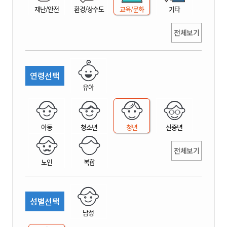
재난/안전
환경/상수도
교육/문화
기타
전체보기
연령선택
유아
아동
청소년
청년
신중년
전체보기
노인
복합
성별선택
남성