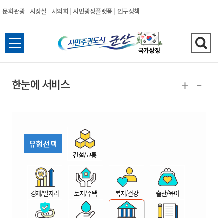
문화관광
시장실
시의회
시민광장플랫폼
인구정책
시
전
검
민
체
색
메
하
-
+
한눈에 서비스
주
뉴
기
열
권
기
도
유형선택
시
건설/교통
군
경제/일자리
토지/주택
복지/건강
출산/육아
산