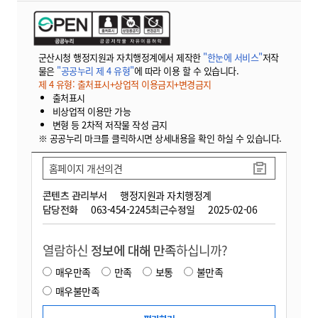
군산시청 행정지원과 자치행정계에서 제작한
"한눈에 서비스"
저작
물은
"공공누리 제 4 유형"
에 따라 이용 할 수 있습니다.
제 4 유형: 출처표시+상업적 이용금지+변경금지
출처표시
비상업적 이용만 가능
변형 등 2차적 저작물 작성 금지
※ 공공누리 마크를 클릭하시면 상세내용을 확인 하실 수 있습니다.
홈페이지 개선의견
콘텐츠 관리부서
행정지원과 자치행정계
담당전화
063-454-2245
최근수정일
2025-02-06
열람하신
정보에 대해 만족
하십니까?
매우만족
만족
보통
불만족
매우불만족