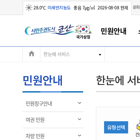
맑음
문화
28.0℃
미세먼지농도
좋음 7㎍/㎥
2026-08-08 현재
시
민원안내
민
전
한눈에 서비스
군산새만금
민원안내
소통참여
생활복지
경제산업
정보공개
군산소개
전북소개
주
군산에서 시작되는 새만금
전북특별자치도 소개
군산사랑상품권
민원창구안내
정보공개제도
복지/보건
시정알림
군산시 비전
체
권
민원이용안내
시정소식
인구정책
상품권 안내
제도안내
전북특별자치도란?
메
민원안내
한눈에 서
민원수수료
시험/채용
통합돌봄
상품권 공지사항
비공개대상정보
전북특별자치도 용어 Q&A
뉴
도
종합민원창구
보도자료
주민복지
상품권 Q&A
불복구제절차
자료실
시
아름다운 배려창구
행사안내
아동/청소년
상품권 이용규약
수수료
열
민원창구안내
홍보영상 게시판
토지정보민원창구
행사일정표
여성/가족
판매대행점 조회
정보공개서식
림
군
대표전화
대표전화
대표전화
대표전화
대표전화
대표전화
대표전화
대표전화
063-454-4000
063-454-4000
063-454-4000
063-454-4000
063-454-4000
063-454-4000
063-454-4000
063-454-4000
열
여권 민원
무인민원발급기
교육안내
노인복지
지류상품권 재고조회
림
유형선택
산
보건소식
장애인복지
부서 및 담당자 연락처
부서 및 담당자 연락처
부서 및 담당자 연락처
부서 및 담당자 연락처
부서 및 담당자 연락처
부서 및 담당자 연락처
부서 및 담당자 연락처
부서 및 담당자 연락처
건
열
차량 민원
고시공고
사회서비스(바우처)