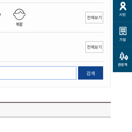
개
재정정보 공개
공공저작물
션
시민
통계정보
행정규제개혁
전체보기
소상공인 지원
복합
민방위/재난안전
시스템
행정규제개혁안내
고유가 피해지원금
민방위
규제신문고
군산사랑배달 배달의명수
기업
재난안전
전체보기
규제입증요청
카드수수료 지원
풍수해보험
사
규제정보포털
소상공인지원
재해예방
관광객
관련기관 안내
검색
군산시착한가격업소
시민대상보험
통계
영조물 배상보험
인 현황
군산시민 안전보험
군산시민 자전거보험
군산 상품
농업인안전보험 농가부담
 가이드북
금 지원사업