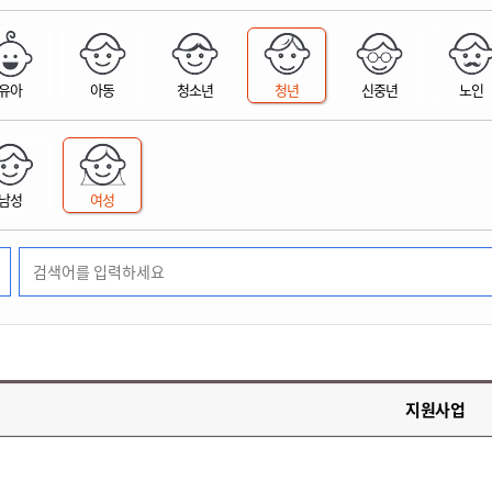
위원회 현황
공공데이터 개방
업무추진비공
군산시 무상교통
공부의 명수
정부24
위원회 명단공개
공공데이터 개방
예산/재정
법률정보
국민신문고
건설
부동산
에너지
유아
아동
청소년
청년
신중년
노인
환경
청소
위생
위원회 회의록 공개
공공데이터 수요조사
민원편람/서식
한눈에 서비스
전자가족관계등록
예산안내
조례규칙 입법예고
경제동향
도로/가로등
부동산 정보
태양광
환경선언문
청소정보
공중위생
재정공시
조례규칙 입법예고(구)
물가정보
자전거
주소/건축/지적/지리정보
가스/석유
인터넷등기소
환경기본정보
대형폐기물 배출신고
위생용품 제조업
결산보고서
법률정보 관련사이트
사회조사
조상땅찾기
국세청홈택스
남성
여성
화학물질 관리지도
공모사업
생활쓰레기 처리요령
식품위생
중기지방재정계획
사업체조
위택스
미세먼지 대응
음식물쓰레기 처리요령
문화 콘텐츠업
투자심사
통계연보
부동산통합민원
환경영향평가
폐기물 처리시설 현황
예산낭비신고
청년통계
체육
공공데이터포털
석면해체 건축물정보
보조금 부정수급 신고
주민등록
새올전자민원창구
체육시설 안내
환경오염업소 공개
공유재산
체류외국
군산시체육회
환경 관련사이트
재정용어사전
생활체육 공지
지원사업
군산시 고향사랑기부제
고향사랑기부제 소개
군산상품