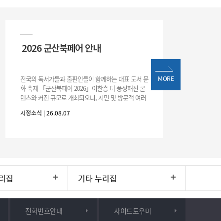
2026 군산북페어 안내
전국의 독서가들과 출판인들이 함께하는 대표 도서 문
MORE
화 축제 「군산북페어 2026」이한층 더 풍성해진 콘
텐츠와 커진 규모로 개최되오니, 시민 및 방문객 여러
분의 많은 관심과 참여 바랍니다.□ 행사 개요행사 기
시정소식 | 26.08.07
간: 2026. 8. 28.
리집
기타 누리집
전화번호안내
사이트도우미