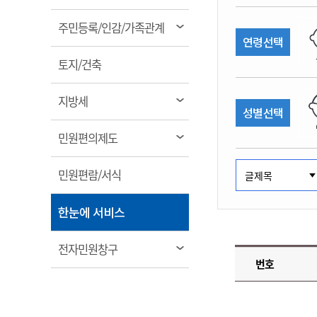
림
계약정보공개
전화번호안내
전화번호안내
전화번호안내
전화번호안내
전화번호안내
전화번호안내
전화번호안내
전화번호안내
군산시보
장사정보
열
주민등록/인감/가족관계
입찰/계약정보
연령선택
읍면동소식
주민복지 안내서
주요시책
림
수산업
찾아오시는길
찾아오시는길
찾아오시는길
찾아오시는길
찾아오시는길
찾아오시는길
찾아오시는길
찾아오시는길
용역과제
열
민원편의제도
토지/건축
웹진 열린군산
시정계획
어업현황
림
타기관소식
민원 1회방문 처리제
주요업무
수산물 안전정보
열
지방세
성별선택
어디서나 민원처리제
시정백서
림
군산수산물 소비촉진행사
상품권 구매 사용 및 관리
사전심사 청구제도
열
민원편의제도
군산 특화 수산물
림
민원인 후견인제
열
민원편람/서식
복합민원 상담예약제
림
폐업신고 원스톱서비스
열
한눈에 서비스
납세자 보호관제도
림
『안심상속』 원스톱 서비
열
전자민원창구
스
번호
림