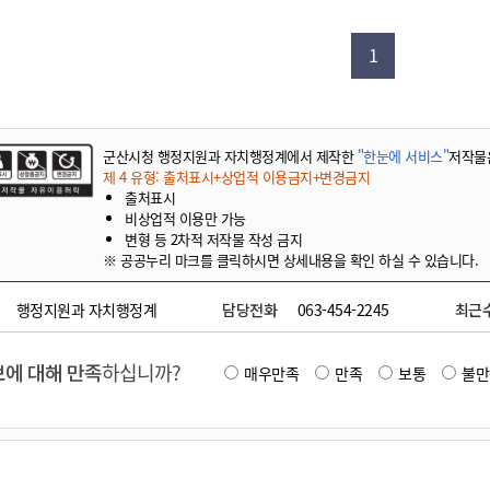
기부자 예우제
기부자 명예의 전당
1
기금사업
군산시 답례품
고향사랑기부제 소식
군산시청 행정지원과 자치행정계에서 제작한
"한눈에 서비스"
저작물
제 4 유형: 출처표시+상업적 이용금지+변경금지
출처표시
비상업적 이용만 가능
변형 등 2차적 저작물 작성 금지
※ 공공누리 마크를 클릭하시면 상세내용을 확인 하실 수 있습니다.
행정지원과 자치행정계
담당전화
063-454-2245
최근
에 대해 만족
하십니까?
매우만족
만족
보통
불만