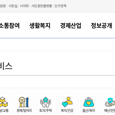
관광
시장실
시의회
시민광장플랫폼
인구정책
소통참여
생활복지
경제산업
정보공개
새만금 해양거점도시 군산
정보공개 목록/청구
시민참여서비스
여권 민원
기업지원
교육
군산시 소개
군산시 관할권 주요논리
각종 신고/민원
사전정보공표
일자리/창업
차량 민원
상하수도
시청안내
새만금 관할구역 결
주민등록/인감/가
교통안내
기업목록
인사운영
SNS소식
여권발급안내
시민광장플랫폼
교육지원
투자기업 인센티브
정보공개 목록/청구
군산 현황
차량등록사업소 안내
하수도 계획
군산시 명장
사전정보공표
청사종합안내
주민등록/인감/가
시내버스
일반기업 목록
2022년도 통계
조직도
비스
여권 서식
시장에게 바란다
평생교육
기업지원정책
군산의 역사
차량 신규/이전 등록
상수도시설
구인구직
수시공표
전화번호안내
각종서식
택시
사회적경제기업
2023년도 통계
업무
나의민원
학자금대출이자지원
경제 공지/서식
수상현황
저당권 설정/말소 등록
수질검사
청년뜰(청년센터/창업센터)
부서별 팩스번호
시외버스/고속버스
공장 검색
2024년도 통계
부서소
나도한마디
우리아이 꿈탐험 지원사업
기업애로해소SOS
자연지리특성
등록원부 열람/발급
상수도/하수도 요금
시청 오시는 길
철도/항공
2025년도 통계
부서별 
군산시사회적경제지원센터
칭찬합시다
시민정보화교육
강소연구개발특구
행정구역/행정지도
자동차 등록 서식
요금조회납부시스템
여객선
설문조사
부모학교예약시스템
자매결연/국제협력 도시
자동차 과태료 조회 및 납부
공공하수처리시설
교통 관련사이트
일자리 지원사업
자원봉사참여
군산어린이시청
군산의 상징
자동차 정기(종합)검사 기
주정차단속 문자알
일자리지원센터
설/교통
경제/일자리
토지/주택
복지/건강
출산/육아
재난/안
간조회 및 검사예약
스
전자민원창
적극행정
디지털배움터