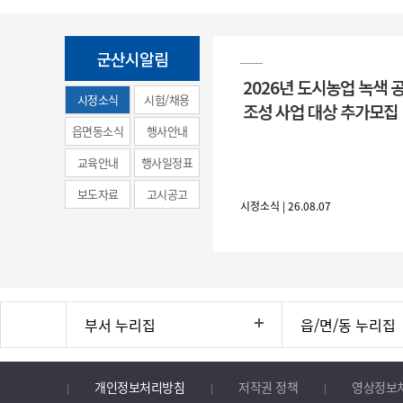
군산시알림
2026년 도시농업 녹색 
시정소식
시험/채용
조성 사업 대상 추가모집
(municipal
읍면동소식
행사안내
news)
교육안내
행사일정표
보도자료
고시공고
시정소식 | 26.08.07
부서 누리집
읍/면/동 누리집
개인정보처리방침
저작권 정책
영상정보