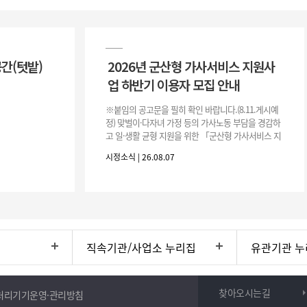
공간(텃밭)
2026년 군산형 가사서비스 지원사
업 하반기 이용자 모집 안내
※붙임의 공고문을 필히 확인 바랍니다.(8.11.게시예
정) 맞벌이·다자녀 가정 등의 가사노동 부담을 경감하
고 일·생활 균형 지원을 위한 「군산형 가사서비스 지
원사업」하반기 이용자를 다음과 같이 추가 모집하오
시정소식 | 26.08.07
니 많은 참여 바랍니다. 1
직속기관/사업소 누리집
유관기관 누
찾아오시는길
처리기기운영·관리방침