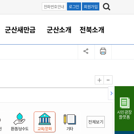
전화번호안내
로그인
회원가입
군산새만금
군산소개
전북소개
정 대응
족관계
부서/업무
RE100의 중심 새만금
도시/공원/주택
산업인프라
정책실명제
토지/건축
읍면동 안내
군산새만금 홍보 영상
조직운영6대지표
농업/축산업
도시재생
지방세
족관계
도시계획/지구단위계획
군산국가산업단지
정책실명제 안내
지방세
도시재생사업
민선8기 농업비전/발전방
공무원 정원
향
-
+
공원녹지
군산2국가산업단지
국민신청실명제안내
지방세환급금신청
도시재생(현장)지원센터
과장급이상 상위직 비율
농산물 유통
식
주택
새만금산업단지
정책실명제 중점관리 대상
지방세 상담챗봇
도시재생시설 현황
공무원 1인당 주민수
가축방역
자료실
자유무역지역
도시재생 공지/행사
현장공무원 비율
동물복지
지방산업단지
재정규모대비 인건비운영
시민광장
농공단지
실국본부수
플랫폼
전체보기
림 서비
산업단지 지도
내고장 알리미
전
환경/상수도
교육/문화
기타
구
항만/여객/공항/철도/컨벤