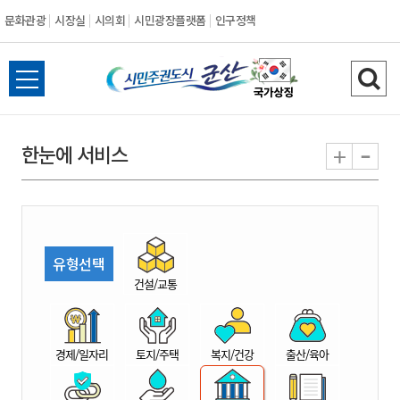
문화관광
시장실
시의회
시민광장플랫폼
인구정책
시
전
검
민
체
색
메
하
-
+
한눈에 서비스
주
뉴
기
열
권
기
도
유형선택
시
건설/교통
군
경제/일자리
토지/주택
복지/건강
출산/육아
산