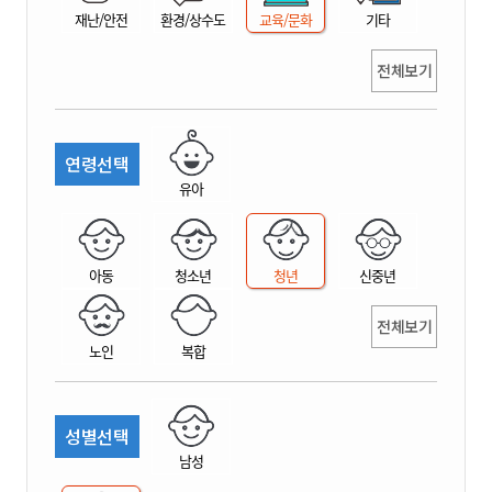
재난/안전
환경/상수도
교육/문화
기타
전체보기
연령선택
유아
아동
청소년
청년
신중년
전체보기
노인
복합
성별선택
남성