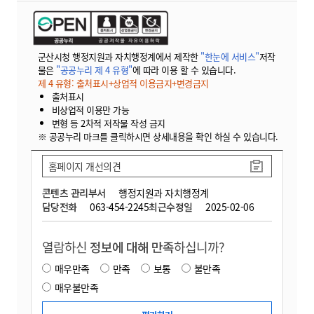
군산시청 행정지원과 자치행정계에서 제작한
"한눈에 서비스"
저작
물은
"공공누리 제 4 유형"
에 따라 이용 할 수 있습니다.
제 4 유형: 출처표시+상업적 이용금지+변경금지
출처표시
비상업적 이용만 가능
변형 등 2차적 저작물 작성 금지
※ 공공누리 마크를 클릭하시면 상세내용을 확인 하실 수 있습니다.
홈페이지 개선의견
콘텐츠 관리부서
행정지원과 자치행정계
담당전화
063-454-2245
최근수정일
2025-02-06
열람하신
정보에 대해 만족
하십니까?
매우만족
만족
보통
불만족
매우불만족