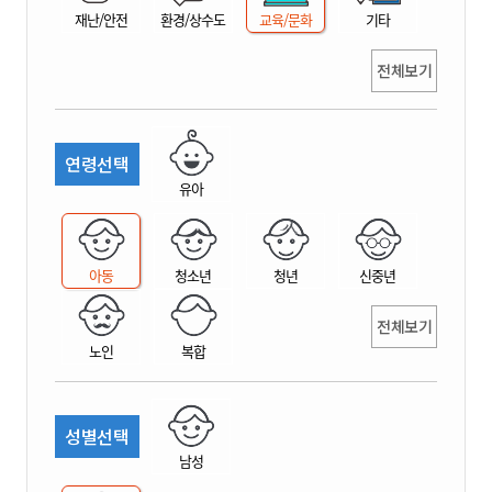
재난/안전
환경/상수도
교육/문화
기타
전체보기
연령선택
유아
아동
청소년
청년
신중년
전체보기
노인
복합
성별선택
남성