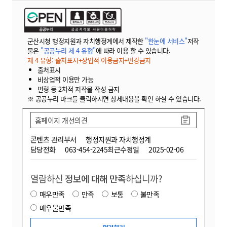
군산시청 행정지원과 자치행정계에서 제작한
"한눈에 서비스"
저작
물은
"공공누리 제 4 유형"
에 따라 이용 할 수 있습니다.
제 4 유형: 출처표시+상업적 이용금지+변경금지
출처표시
비상업적 이용만 가능
변형 등 2차적 저작물 작성 금지
※ 공공누리 마크를 클릭하시면 상세내용을 확인 하실 수 있습니다.
홈페이지 개선의견
콘텐츠 관리부서
행정지원과 자치행정계
담당전화
063-454-2245
최근수정일
2025-02-06
열람하신
정보에 대해 만족
하십니까?
매우만족
만족
보통
불만족
매우불만족