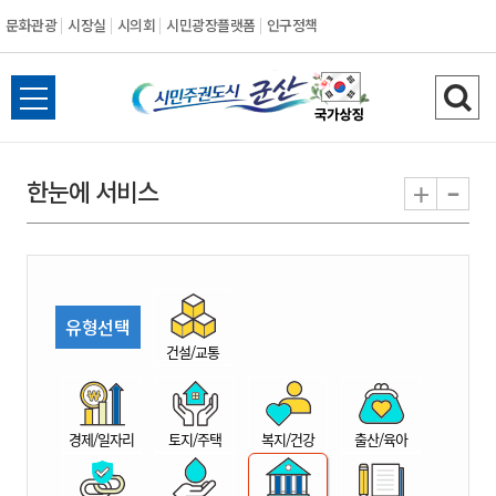
문화관광
시장실
시의회
시민광장플랫폼
인구정책
시
전
검
민
체
색
메
하
-
+
한눈에 서비스
주
뉴
기
열
권
기
도
유형선택
시
건설/교통
군
경제/일자리
토지/주택
복지/건강
출산/육아
산